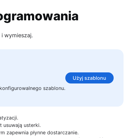
rogramowania
 i wymieszaj.
e sprawdzają się tak samo dobrze w pisaniu kodu, jak i w
Użyj szablonu
o konfigurowalnego szablonu.
tyzacji.
 usuwają usterki.
nym zapewnia płynne dostarczanie.