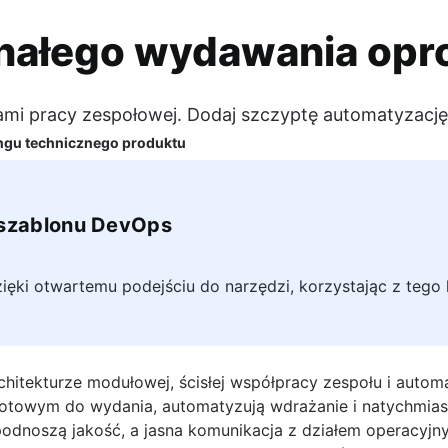
 w Jirze
konałego wydawania op
ktu
ami pracy zespołowej. Dodaj szczyptę automatyzację
ingu technicznego produktu
 względem zawodowym i prywatnym. Przekonałem się, że zasady Agil
cy
spotyka się z fotografią i motocyklami.
 szablonu DevOps
tucznej inteligencji
ami
dzięki otwartemu podejściu do narzędzi, korzystając z teg
iego
ktami
?
itekturze modułowej, ścisłej współpracy zespołu i automa
gotowym do wydania, automatyzują wdrażanie i natychmiast
rojektami
jektami
 podnoszą jakość, a jasna komunikacja z działem operacyj