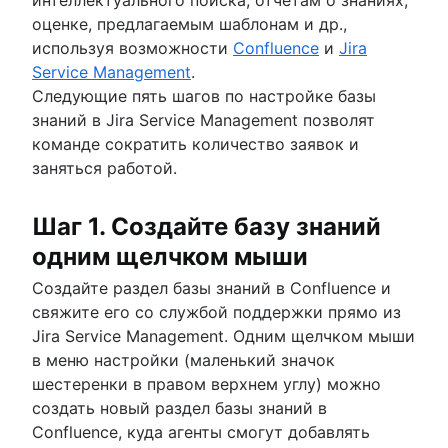
отдела кадров
оценке, предлагаемым шаблонам и др.,
Центр кадровых услуг
используя возможности
Confluence
и
Jira
Управление обращениями в отдел кадров
Service Management
.
Инструменты управления изменениями
Следующие пять шагов по настройке базы
Автоматизация управления персоналом
знаний в Jira Service Management позволят
Совершенствование процессов управления
команде сократить количество заявок и
персоналом
заняться работой.
Управление данными
Модель предоставления кадровых услуг
Шаг 1. Создайте базу знаний
Управление кадровыми знаниями
Автоматизация рабочих процессов управле
одним щелчком мыши
персоналом
Создайте раздел базы знаний в Confluence и
свяжите его со службой поддержки прямо из
Jira Service Management. Одним щелчком мыши
в меню настройки (маленький значок
шестеренки в правом верхнем углу) можно
создать новый раздел базы знаний в
Confluence, куда агенты смогут добавлять