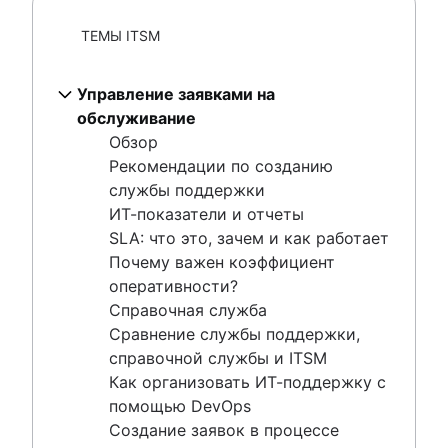
службы отдела кадров
ИТ-показатели и отчеты
Центр кадровых услуг
ТЕМЫ ITSM
SLA: что это, зачем и как работает
Управление обращениями в отдел кадров
Почему важен коэффициент оперативности?
Инструменты управления изменениями
Справочная служба
Управление заявками на
Автоматизация управления персоналом
Сравнение службы поддержки, справочной
обслуживание
Совершенствование процессов
службы и ITSM
Обзор
управления персоналом
Как организовать ИТ-поддержку с помощью
Рекомендации по созданию
Управление данными
DevOps
службы поддержки
Модель предоставления кадровых услуг
Создание заявок в процессе общения
ИТ-показатели и отчеты
Управление кадровыми знаниями
Настройка Jira Service Management
SLA: что это, зачем и как работает
Автоматизация рабочих процессов
Переход с поддержки по электронной почте
Почему важен коэффициент
управления персоналом
Каталог услуг
оперативности?
Что такое каталог ИТ-услуг?
Справочная служба
Преимущества каталога услуг
Сравнение службы поддержки,
Различия между каталогом услуг и
справочной службы и ITSM
портфелем услуг
Как организовать ИТ-поддержку с
Что входит в каталог ИТ-услуг?
помощью DevOps
Управление каталогом услуг
Создание заявок в процессе