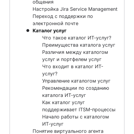
Рекомендации по созданию каталога ИТ-
общения
услуг
Настройка Jira Service Management
Как каталог услуг поддерживает ITSM-
Переход с поддержки по
процессы
электронной почте
Начало работы с каталогом ИТ-услуг
Каталог услуг
Понятие виртуального агента
Что такое каталог ИТ-услуг?
ИТ-поддержка
Преимущества каталога услуг
Портал ИТ-услуг
Различия между каталогом
Система размещения заявок для ИТ
услуг и портфелем услуг
Service request process
Что входит в каталог ИТ-
услуг?
Управление каталогом услуг
Управление ИТ-ресурсами
Рекомендации по созданию
Обзор
каталога ИТ-услуг
Базы данных управления конфигурацией
Управление инцидентами
Как каталог услуг
Управление конфигурацией и активами
Обзор
поддерживает ITSM-процессы
Рекомендации по управлению активами ИТ и
Управление непрерывностью ИТ-услуг
Начало работы с каталогом
Управление ИТ
ПО
ИТ-услуг
Сообщения об инцидентах
Обзор
Отслеживание ресурсов
Понятие виртуального агента
Обзор
Управление аппаратными активами