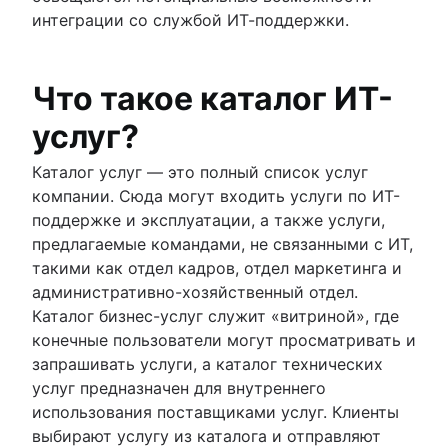
Собрание
Реагирование на инциденты
9 лучших программных решений для адапта
Глоссарий
Обновление системы
восстановления работы ИТ
Автоматизируйте оповещения клиентов
интеграции со службой ИТ-поддержки.
Хронологии
Ретроспективы
новых сотрудников
Читать справочник
Сопоставление услуг
Примеры планов аварийного
Пять «почему»
Платформы взаимодействия с сотрудникам
Состояние управления инцидентами (2020 г.
Сопоставление зависимостей приложений
восстановления
Публично и приватно
Рабочий процесс адаптации
Состояние управления инцидентами (2021 г.
Инфраструктура ИТ
Рекомендации по отслеживанию багов
Что такое каталог ИТ-
Список задач для адаптации сотрудников
Compliance Management Software
Предоставление ИТ-услуг
Compliance Management Software
услуг?
Программное обеспечение справочной слу
Compliance Management Software
отдела кадров
Каталог услуг — это полный список услуг
Центр кадровых услуг
компании. Сюда могут входить услуги по ИТ-
Управление обращениями в отдел кадров
поддержке и эксплуатации, а также услуги,
Инструменты управления изменениями
предлагаемые командами, не связанными с ИТ,
Автоматизация управления персоналом
такими как отдел кадров, отдел маркетинга и
Совершенствование процессов управления
административно-хозяйственный отдел.
персоналом
Каталог бизнес-услуг служит «витриной», где
Управление данными
конечные пользователи могут просматривать и
Модель предоставления кадровых услуг
запрашивать услуги, а каталог технических
Управление кадровыми знаниями
услуг предназначен для внутреннего
Автоматизация рабочих процессов управле
использования поставщиками услуг. Клиенты
персоналом
выбирают услугу из каталога и отправляют