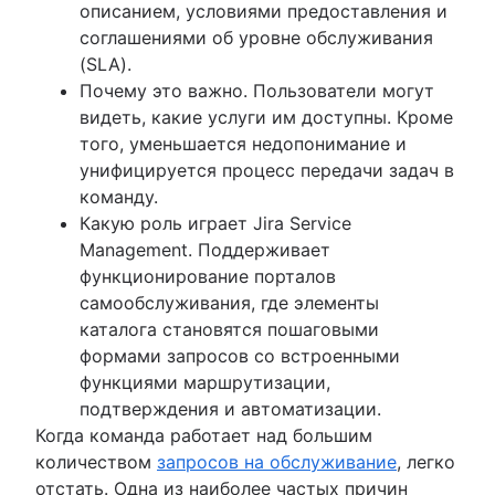
управления персоналом
описанием, условиями предоставления и
Что входит в каталог ИТ-услуг?
соглашениями об уровне обслуживания
Управление каталогом услуг
(SLA).
Рекомендации по созданию каталога ИТ
Почему это важно. Пользователи могут
услуг
видеть, какие услуги им доступны. Кроме
Как каталог услуг поддерживает ITSM-
того, уменьшается недопонимание и
процессы
унифицируется процесс передачи задач в
Начало работы с каталогом ИТ-услуг
команду.
Понятие виртуального агента
Какую роль играет Jira Service
ИТ-поддержка
Management. Поддерживает
Портал ИТ-услуг
функционирование порталов
Система размещения заявок для ИТ
самообслуживания, где элементы
Service request process
каталога становятся пошаговыми
формами запросов со встроенными
Управление ИТ-ресурсами
функциями маршрутизации,
Обзор
подтверждения и автоматизации.
Базы данных управления конфигурацией
Когда команда работает над большим
Управление инцидентами
Управление конфигурацией и активами
количеством
запросов на обслуживание
, легко
Обзор
Рекомендации по управлению активами ИТ 
отстать. Одна из наиболее частых причин
Управление непрерывностью ИТ-услуг