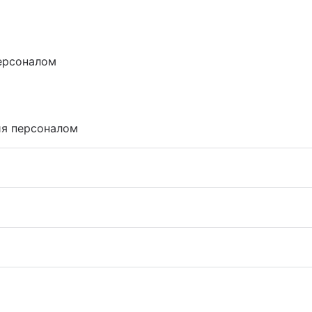
ерсоналом
ия персоналом