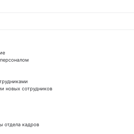
инцидент
я (KCS)
ие
 персоналом
цидентами
отрудниками
я ИТ-специалистов
ии новых сотрудников
новления работы ИТ
ния
ы отдела кадров