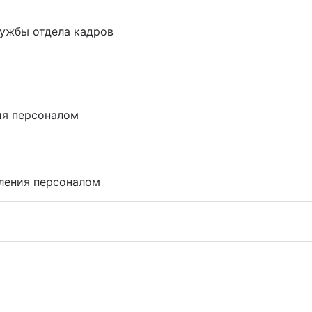
соналом
 г.)
ужбы отдела кадров
г.)
персоналом
ия персоналом
ления персоналом
ITIL