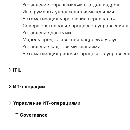
Управление обращениями в отдел кадров
Compliance Management Software
Инструменты управления изменениями
Compliance Management Software
Автоматизация управления персоналом
Совершенствование процессов управления п
Управление данными
Модель предоставления кадровых услуг
Управление кадровыми знаниями
Автоматизация рабочих процессов управлен
ITIL
Обзор
DevOps и ITIL
ИТ-операции
Руководство по стратегии обслуживания ITIL
Обзор
Переход на новые сервисы ITIL
Управление ИТ-инфраструктурой
Управление ИТ-операциями
Непрерывное улучшение служб
Сетевая инфраструктура
Обзор
IT Governance
Обновление системы
Сопоставление услуг