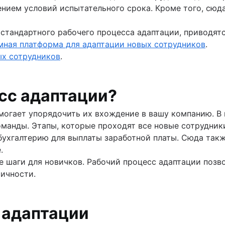
ением условий испытательного срока. Кроме того, сю
 инцидент
стандартного рабочего процесса адаптации, приводятс
мная платформа для адаптации новых сотрудников
.
ых сотрудников
.
ия (KCS)
сс адаптации?
ение
я персоналом
могает упорядочить их вхождение в вашу компанию. В
манды. Этапы, которые проходят все новые сотрудники
нцидентами
бухгалтерию для выплаты заработной платы. Сюда такж
сотрудниками
ля ИТ-специалистов
.
ции новых сотрудников
ановления работы ИТ
 шаги для новичков. Рабочий процесс адаптации позв
и
ения
тичности.
)
 адаптации
бы отдела кадров
)