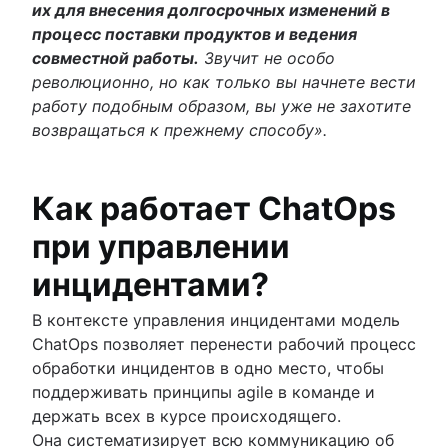
Кадровые услуги: управление и предоставл
их для внесения долгосрочных изменений в
ITIL
Базы знаний для самообслуживания
Рекомендации по автоматизации управлени
процесс поставки продуктов и ведения
Обзор
персоналом
совместной работы.
Звучит не особо
DevOps и ITIL
ИТ-операции
Три совета по внедрению ESM
революционно, но как только вы начнете вести
Руководство по стратегии обслуживания ITI
Обзор
Понимание процесса увольнения
работу подобным образом, вы уже не захотите
Переход на новые сервисы ITIL
Управление ИТ-инфраструктурой
Стратегии управления взаимодействием с
Управление ИТ-операциями
возвращаться к прежнему способу».
Непрерывное улучшение служб
Сетевая инфраструктура
сотрудниками
Обзор
IT Governance
9 лучших программных решений для адапта
Обновление системы
новых сотрудников
Сопоставление услуг
Как работает ChatOps
Платформы взаимодействия с сотрудникам
Сопоставление зависимостей приложений
при управлении
Рабочий процесс адаптации
Инфраструктура ИТ
Список задач для адаптации сотрудников
инцидентами?
Предоставление ИТ-услуг
Программное обеспечение справочной слу
В контексте управления инцидентами модель
отдела кадров
ChatOps позволяет перенести рабочий процесс
Центр кадровых услуг
обработки инцидентов в одно место, чтобы
Управление обращениями в отдел кадров
поддерживать принципы agile в команде и
Инструменты управления изменениями
держать всех в курсе происходящего.
Автоматизация управления персоналом
Она систематизирует всю коммуникацию об