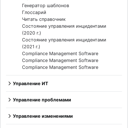
для ИТ-специалистов
Сообщения об инцидентах
Отчеты
Обзор
Генератор шаблонов
Как разработать план аварийного
График дежурств
Собрание
Реагирование на инциденты
Глоссарий
восстановления работы ИТ
Автоматизируйте оповещения
Хронологии
Ретроспективы
Читать справочник
Примеры планов аварийного
клиентов
Пять «почему»
Состояние управления инцидентами
восстановления
Публично и приватно
(2020 г.)
Рекомендации по отслеживанию багов
Состояние управления инцидентами
(2021 г.)
Compliance Management Software
Compliance Management Software
Compliance Management Software
Управление ИТ
Обзор
Управление проблемами
Обзор
Шаблон
Управление изменениями
Роли и обязанности
Обзор
Процесс