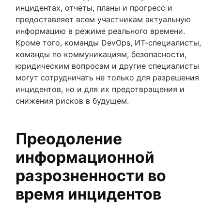
Совершенствование процессов управления
инцидентах, отчеты, планы и прогресс и
персоналом
предоставляет всем участникам актуальную
Управление данными
информацию в режиме реального времени.
Модель предоставления кадровых услуг
Кроме того, команды DevOps, ИТ-специалисты,
Управление кадровыми знаниями
команды по коммуникациям, безопасности,
Автоматизация рабочих процессов управле
юридическим вопросам и другие специалисты
персоналом
могут сотрудничать не только для разрешения
инцидентов, но и для их предотвращения и
снижения рисков в будущем.
Преодоление
информационной
разрозненности во
время инцидентов