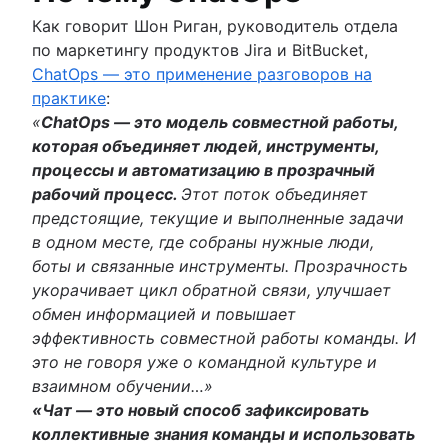
Примеры планов аварийного
Пять «почему»
Состояние управления инцидентами (2020 г.
Как говорит Шон Риган, руководитель отдела
восстановления
Публично и приватно
Состояние управления инцидентами (2021 г.
по маркетингу продуктов Jira и BitBucket,
Рекомендации по отслеживанию багов
Compliance Management Software
ChatOps — это применение разговоров на
Compliance Management Software
практике
:
Compliance Management Software
«
ChatOps — это модель совместной работы,
которая объединяет людей, инструменты,
процессы и автоматизацию в прозрачный
Управление ИТ
рабочий процесс.
Этот поток объединяет
Обзор
предстоящие, текущие и выполненные задачи
Управление проблемами
в одном месте, где собраны нужные люди,
Обзор
боты и связанные инструменты. Прозрачность
Шаблон
Управление изменениями
укорачивает цикл обратной связи, улучшает
Роли и обязанности
Обзор
обмен информацией и повышает
Процесс
Рекомендации
эффективность совместной работы команды. И
Управление знаниями
Роли и обязанности
это не говоря уже о командной культуре и
Обзор
Консультативный совет по изменениям
взаимном обучении…»
Что такое база знаний?
Управление корпоративными услугами
Типы управления изменениями
«Чат — это новый способ зафиксировать
Что такое служба, ориентированная на знан
Обзор
коллективные знания команды и использовать
(KCS)