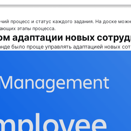
очий процесс и статус каждого задания. На доске можн
чающих этапы процесса.
ом адаптации новых сотру
манде было проще управлять адаптацией новых сот