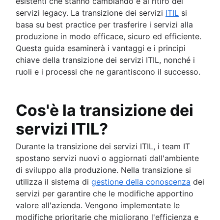
esistenti che stanno cambiando e al ritiro dei
Report
Panoramica
Strategie di gestione dell'esperienza dei dipend
Generatore di modelli
Come sviluppare un piano di ripristino di
Programma di reperibilità
servizi legacy. La transizione dei servizi
ITIL
si
Riunione
Risposta agli imprevisti
I 9 migliori software di onboarding
Glossario
emergenza del reparto IT
Automazione delle notifiche ai clienti
basa su best practice per trasferire i servizi alla
Operazioni IT
Timeline
Analisi retrospettive
Piattaforme di esperienza dei dipendenti
Scarica il manuale
Esempi di piani di ripristino di emergenza
produzione in modo efficace, sicuro ed efficiente.
Panoramica
I 5 perché
Flusso di lavoro di onboarding
The State of Incident Management Report 202
Best practice per il monitoraggio dei bug
Questa guida esaminerà i vantaggi e i principi
Gestione dell'infrastruttura IT
Pubblico e privato a confronto
Checklist di onboarding dei dipendenti
Gestione delle operazioni IT
The State of Incident Management 2021
chiave della transizione dei servizi ITIL, nonché i
Infrastruttura di rete
Servizio di consegna IT
Compliance Management Software
Panoramica
ruoli e i processi che ne garantiscono il successo.
IT Governance
Software di help desk delle risorse umane
Compliance Management Software
Aggiornamento del sistema
Centro servizi delle risorse umane
Compliance Management Software
Mappatura dei servizi
Gestione dei casi per le risorse umane
Mappatura delle dipendenze delle applicazioni
Cos'è la transizione dei
Strumenti di gestione delle modifiche
Infrastruttura IT
Automazione delle risorse umane
servizi ITIL?
Miglioramento dei processi delle risorse umane
Governance dei dati
Durante la transizione dei servizi ITIL, i team IT
Modello di erogazione del servizio per le risors
spostano servizi nuovi o aggiornati dall'ambiente
umane
di sviluppo alla produzione. Nella transizione si
Gestione delle conoscenze delle risorse umane
utilizza il sistema di
gestione della conoscenza
dei
Automazione del flusso di lavoro delle Risorse
servizi per garantire che le modifiche apportino
umane
valore all'azienda. Vengono implementate le
modifiche prioritarie che migliorano l'efficienza e