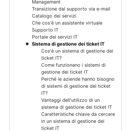
ticket IT
Management
Perché le aziende hanno bisogno di sistemi di
Transizione dal supporto via e-mail
gestione dei ticket IT?
Catalogo dei servizi
Vantaggi dell'utilizzo di un sistema di gestione
Che cos'è un assistente virtuale
dei ticket IT
Supporto IT
Caratteristiche chiave da cercare in un sistema
Portale dei servizi IT
di gestione dei ticket IT
Sistema di gestione dei ticket IT
Best practice per la gestione dei ticket IT
Cos'è un sistema di gestione dei
Sistemi di gestione dei ticket IT e ITSM
ticket IT?
Service request process
Come funzionano i sistemi di
gestione dei ticket IT
Perché le aziende hanno bisogno
Gestione delle risorse IT
di sistemi di gestione dei ticket
Panoramica
IT?
Database di gestione della configurazione
Gestione degli imprevisti
Vantaggi dell'utilizzo di un
Gestione della configurazione e gestione delle
Panoramica
sistema di gestione dei ticket IT
risorse a confronto
Gestione della continuità dei servizi IT
Caratteristiche chiave da cercare
Gestione IT
Best practice per la gestione delle risorse software
in un sistema di gestione dei
Comunicazione degli imprevisti
Panoramica
e IT
ticket IT
Panoramica
Monitoraggio degli asset