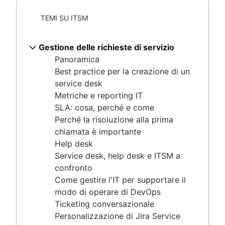
Strumenti di gestione delle modifiche
Metriche e reporting IT
Automazione delle risorse umane
TEMI SU ITSM
SLA: cosa, perché e come
Miglioramento dei processi delle risorse
Perché la risoluzione alla prima chiamata è
umane
importante
Gestione delle richieste di servizio
Governance dei dati
Help desk
Panoramica
Modello di erogazione del servizio per le
Service desk, help desk e ITSM a confronto
Best practice per la creazione di un
risorse umane
Come gestire l'IT per supportare il modo di
service desk
Gestione delle conoscenze delle risorse
operare di DevOps
Metriche e reporting IT
umane
Ticketing conversazionale
SLA: cosa, perché e come
Automazione del flusso di lavoro delle
Personalizzazione di Jira Service Management
Perché la risoluzione alla prima
Risorse umane
Transizione dal supporto via e-mail
chiamata è importante
Catalogo dei servizi
Help desk
Che cos'è un assistente virtuale
Service desk, help desk e ITSM a
Supporto IT
confronto
Portale dei servizi IT
Come gestire l'IT per supportare il
Sistema di gestione dei ticket IT
modo di operare di DevOps
Cos'è un sistema di gestione dei ticket IT?
Ticketing conversazionale
Come funzionano i sistemi di gestione dei
Personalizzazione di Jira Service