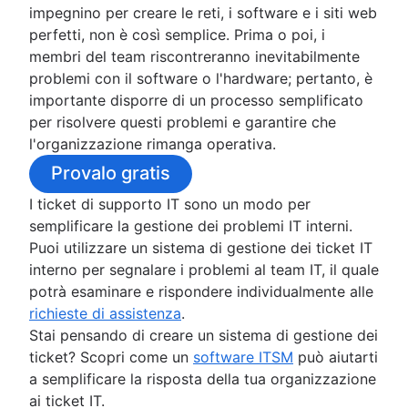
impegnino per creare le reti, i software e i siti web
Come funzionano i sistemi di gestione dei
perfetti, non è così semplice. Prima o poi, i
ticket IT
membri del team riscontreranno inevitabilmente
Perché le aziende hanno bisogno di sistemi
problemi con il software o l'hardware; pertanto, è
gestione dei ticket IT?
importante disporre di un processo semplificato
Vantaggi dell'utilizzo di un sistema di gest
per risolvere questi problemi e garantire che
dei ticket IT
l'organizzazione rimanga operativa.
Caratteristiche chiave da cercare in un sis
di gestione dei ticket IT
Provalo gratis
Best practice per la gestione dei ticket IT
I ticket di supporto IT sono un modo per
Sistemi di gestione dei ticket IT e ITSM
semplificare la gestione dei problemi IT interni.
Service request process
Puoi utilizzare un sistema di gestione dei ticket IT
interno per segnalare i problemi al team IT, il quale
Gestione delle risorse IT
potrà esaminare e rispondere individualmente alle
Panoramica
richieste di assistenza
.
Database di gestione della configurazione
Stai pensando di creare un sistema di gestione dei
Gestione degli imprevisti
Gestione della configurazione e gestione delle
ticket? Scopri come un
software ITSM
può aiutarti
Panoramica
risorse a confronto
a semplificare la risposta della tua organizzazione
Gestione della continuità dei servizi IT
Gestione IT
Best practice per la gestione delle risorse soft
ai ticket IT.