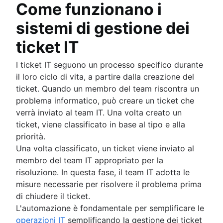
Timeline
Analisi retrospettive
Piattaforme di esperienza dei dipendenti
Scarica il manuale
Mappatura dei servizi
Come funzionano i
Esempi di piani di ripristino di emergenza
I 5 perché
Flusso di lavoro di onboarding
The State of Incident Management Report 202
Mappatura delle dipendenze delle applicazioni
Best practice per il monitoraggio dei bug
sistemi di gestione dei
Pubblico e privato a confronto
Checklist di onboarding dei dipendenti
The State of Incident Management 2021
Infrastruttura IT
Servizio di consegna IT
Compliance Management Software
ticket IT
Software di help desk delle risorse umane
Compliance Management Software
Centro servizi delle risorse umane
Compliance Management Software
I ticket IT seguono un processo specifico durante
Gestione dei casi per le risorse umane
il loro ciclo di vita, a partire dalla creazione del
Strumenti di gestione delle modifiche
ticket. Quando un membro del team riscontra un
Automazione delle risorse umane
problema informatico, può creare un ticket che
Miglioramento dei processi delle risorse umane
verrà inviato al team IT. Una volta creato un
Governance dei dati
ticket, viene classificato in base al tipo e alla
Modello di erogazione del servizio per le risors
priorità.
umane
Una volta classificato, un ticket viene inviato al
Gestione delle conoscenze delle risorse umane
membro del team IT appropriato per la
Automazione del flusso di lavoro delle Risorse
risoluzione. In questa fase, il team IT adotta le
umane
misure necessarie per risolvere il problema prima
di chiudere il ticket.
L'automazione è fondamentale per semplificare le
operazioni IT
semplificando la gestione dei ticket