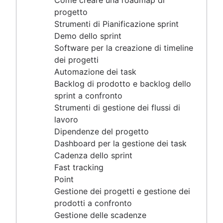
Come creare una roadmap di
Capacità di gestione dei progetti
progetto
Gestione del carico di lavoro
Strumenti di Pianificazione sprint
Software gratuito per la gestione dei progetti
Demo dello sprint
Processo di miglioramento continuo
Software per la creazione di timeline
Risk analysis
dei progetti
Project management AI agents
Automazione dei task
What is a PMO?
Backlog di prodotto e backlog dello
Adaptive project management
sprint a confronto
Strumenti di gestione dei flussi di
lavoro
Gestione del prodotto
Dipendenze del progetto
Che cos'è la gestione dei prodotti?
Dashboard per la gestione dei task
Gestione dei flussi di valore
Roadmap prodotto
Cadenza dello sprint
Product manager
Il vantaggio di Agile
Fast tracking
Suggerimenti per nuovi product manager
Qual è il vantaggio di Agile?
Point
Roadmap Agile
Strategia di business per lo sviluppo
Gestione dei progetti e gestione dei
Agilità su larga scala
Presentazione della roadmap di prodotto
Agile è un vantaggio competitivo
prodotti a confronto
Che cos'è Agile su larga scala?
Requisiti del prodotto
Mentalità Agile
Gestione delle scadenze
Gestione di un portfolio Agile
Analisi del prodotto
Sviluppo software