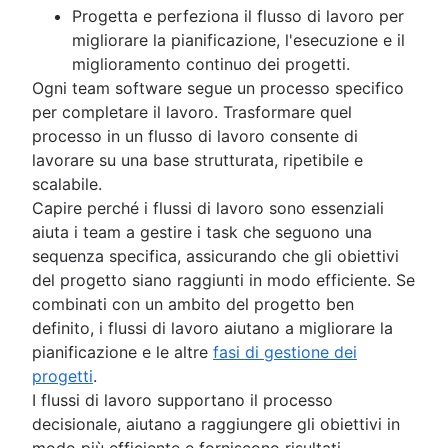
Grafico del flusso di lavoro
Progetta e perfeziona il flusso di lavoro per
Roadmap di progetto
migliorare la pianificazione, l'esecuzione e il
Programmazione di progetto
miglioramento continuo dei progetti.
Software di monitoraggio dei ticket
Ogni team software segue un processo specifico
Strumenti di roadmap per la gestione dei proge
per completare il lavoro. Trasformare quel
Roadmap tecnologica
processo in un flusso di lavoro consente di
Software per la programmazione dei progetti
lavorare su una base strutturata, ripetibile e
Strumenti di gestione del backlog
scalabile.
Gestione del flusso di lavoro
Capire perché i flussi di lavoro sono essenziali
Esempi di flussi di lavoro
aiuta i team a gestire i task che seguono una
Come creare una roadmap di progetto
sequenza specifica, assicurando che gli obiettivi
Strumenti di Pianificazione sprint
del progetto siano raggiunti in modo efficiente. Se
Demo dello sprint
combinati con un ambito del progetto ben
Software per la creazione di timeline dei proget
definito, i flussi di lavoro aiutano a migliorare la
Automazione dei task
pianificazione e le altre
fasi di gestione dei
Backlog di prodotto e backlog dello sprint a
progetti
.
confronto
I flussi di lavoro supportano il processo
Strumenti di gestione dei flussi di lavoro
decisionale, aiutano a raggiungere gli obiettivi in
Dipendenze del progetto
modo più efficiente e forniscono risultati