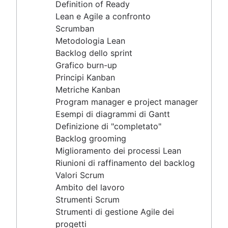
Backlog grooming
Definition of Ready
Miglioramento dei processi Lean
Lean e Agile a confronto
Riunioni di raffinamento del backlog
Scrumban
Valori Scrum
Metodologia Lean
Ambito del lavoro
Backlog dello sprint
Strumenti Scrum
Grafico burn-up
Strumenti di gestione Agile dei progetti
Principi Kanban
Software di automazione dei flussi di lavoro
Metriche Kanban
Modelli Agile
Program manager e project manager
Tracker dei task
Esempi di diagrammi di Gantt
Automazione del flusso di lavoro
Definizione di "completato"
Report sullo stato del progetto
Backlog grooming
Grafico del flusso di lavoro
Miglioramento dei processi Lean
Roadmap di progetto
Riunioni di raffinamento del backlog
Programmazione di progetto
Valori Scrum
Software di monitoraggio dei ticket
Ambito del lavoro
Strumenti di roadmap per la gestione dei progetti
Strumenti Scrum
Roadmap tecnologica
Strumenti di gestione Agile dei
Software per la programmazione dei progetti
progetti