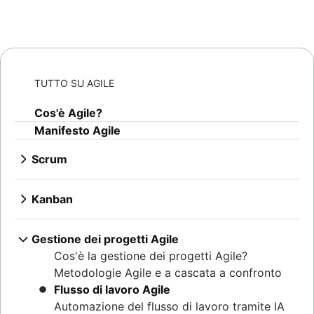
TUTTO SU AGILE
Cos'è Agile?
Manifesto Agile
Scrum
Che cos'è Scrum?
Sprint
Kanban
Pianificazione dello sprint
Che cos'è Kanban?
Cerimonie Agile
Board Kanban
Gestione dei progetti Agile
Backlog di prodotto
Limiti WIP
Cos'è la gestione dei progetti Agile?
Revisioni degli sprint
Kanban e Scrum a confronto
Metodologie Agile e a cascata a confronto
Riunioni stand-up
Kanplan
Flusso di lavoro Agile
Scrum Master
Schede Kanban
Automazione del flusso di lavoro tramite IA
Retrospettive Agile