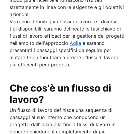
Dashboard per la gestione dei task
strettamente in linea con le esigenze e gli obiettivi
Cadenza dello sprint
aziendali.
Fast tracking
Verranno definiti qui i flussi di lavoro e i diversi
Point
tipi disponibili, saranno delineate le fasi chiave di
Gestione dei progetti e gestione dei prodotti a
flussi di lavoro efficaci per la gestione dei progetti
confronto
nell'ambito dell'approccio
Agile
e saranno
Gestione delle scadenze
presentati i passaggi specifici da seguire per
Capacità di gestione dei progetti
aiutare te e i tuoi team a creare i flussi di lavoro
Gestione del carico di lavoro
più efficienti per i progetti.
Software gratuito per la gestione dei progetti
Processo di miglioramento continuo
Risk analysis
Che cos'è un flusso di
Project management AI agents
What is a PMO?
lavoro?
Adaptive project management
Un flusso di lavoro definisce una sequenza di
passaggi al suo interno che conducono un
Gestione del prodotto
progetto dall'inizio alla fine. I flussi di lavoro in
Che cos'è la gestione dei prodotti?
genere richiedono il completamento di più
Gestione dei flussi di valore