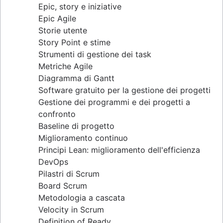
Epic, story e iniziative
Scrum distribuito
Epic Agile
Ruoli Scrum
Storie utente
Scrum-of-scrum
Story Point e stime
Artefatti Agile Scrum
Strumenti di gestione dei task
Metriche Scrum
Metriche Agile
Scrum in Jira e Confluence
Diagramma di Gantt
Agile e Scrum a confronto
Software gratuito per la gestione dei progetti
Perfezionamento del backlog
Gestione dei programmi e dei progetti a
Confronto tra Scrum Master e project
confronto
manager
Baseline di progetto
Miglioramento continuo
Principi Lean: miglioramento dell'efficienza
DevOps
Pilastri di Scrum
Board Scrum
Metodologia a cascata
Velocity in Scrum
Definition of Ready