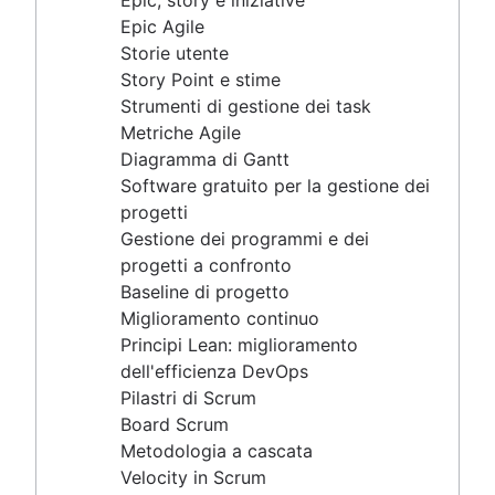
Epic, story e iniziative
Confronto tra Scrum Master e project manager
Scrum-of-scrum
Baseline di progetto
Epic Agile
Artefatti Agile Scrum
Miglioramento continuo
Storie utente
Metriche Scrum
Principi Lean: miglioramento dell'efficienza DevOps
Story Point e stime
Scrum in Jira e Confluence
Pilastri di Scrum
Strumenti di gestione dei task
Agile e Scrum a confronto
Board Scrum
Metriche Agile
Perfezionamento del backlog
Metodologia a cascata
Diagramma di Gantt
Confronto tra Scrum Master e
Velocity in Scrum
Software gratuito per la gestione dei
project manager
Definition of Ready
progetti
Lean e Agile a confronto
Gestione dei programmi e dei
Scrumban
progetti a confronto
Metodologia Lean
Baseline di progetto
Backlog dello sprint
Miglioramento continuo
Grafico burn-up
Principi Lean: miglioramento
Principi Kanban
dell'efficienza DevOps
Metriche Kanban
Pilastri di Scrum
Program manager e project manager
Board Scrum
Esempi di diagrammi di Gantt
Metodologia a cascata
Definizione di "completato"
Velocity in Scrum