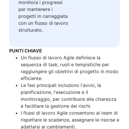
monitora i progressi
Grafico burn-up
per mantenere i
Principi Kanban
progetti in carreggiata
Metriche Kanban
con un flusso di lavoro
Program manager e project manager
strutturato.
Esempi di diagrammi di Gantt
Definizione di "completato"
Backlog grooming
PUNTI CHIAVE
Miglioramento dei processi Lean
Un flusso di lavoro Agile definisce la
Riunioni di raffinamento del backlog
sequenza di task, ruoli e tempistiche per
Valori Scrum
raggiungere gli obiettivi di progetto in modo
Ambito del lavoro
efficiente.
Strumenti Scrum
Le fasi principali includono l'avvio, la
Strumenti di gestione Agile dei progetti
pianificazione, l'esecuzione e il
Software di automazione dei flussi di lavoro
monitoraggio, per contribuire alla chiarezza
Modelli Agile
e facilitare la gestione dei rischi.
Tracker dei task
I flussi di lavoro Agile consentono ai team di
Automazione del flusso di lavoro
rispettare le scadenze, assegnare le risorse e
Report sullo stato del progetto
adattarsi ai cambiamenti.