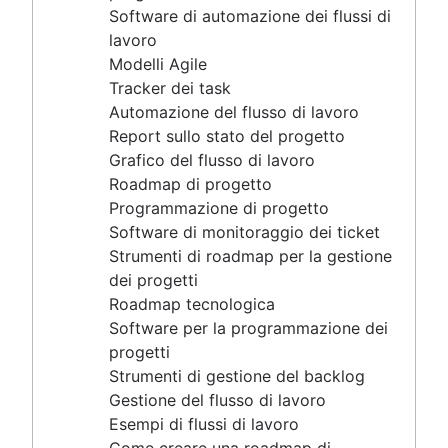
Strumenti di gestione del backlog
Software di automazione dei flussi di
Gestione del flusso di lavoro
lavoro
Esempi di flussi di lavoro
Modelli Agile
Come creare una roadmap di progetto
Tracker dei task
Strumenti di Pianificazione sprint
Automazione del flusso di lavoro
Demo dello sprint
Report sullo stato del progetto
Software per la creazione di timeline dei progetti
Grafico del flusso di lavoro
Automazione dei task
Roadmap di progetto
Backlog di prodotto e backlog dello sprint a
Programmazione di progetto
confronto
Software di monitoraggio dei ticket
Strumenti di gestione dei flussi di lavoro
Strumenti di roadmap per la gestione
Dipendenze del progetto
dei progetti
Dashboard per la gestione dei task
Roadmap tecnologica
Cadenza dello sprint
Software per la programmazione dei
Fast tracking
progetti
Point
Strumenti di gestione del backlog
Gestione dei progetti e gestione dei prodotti a
Gestione del flusso di lavoro
confronto
Esempi di flussi di lavoro
Gestione delle scadenze