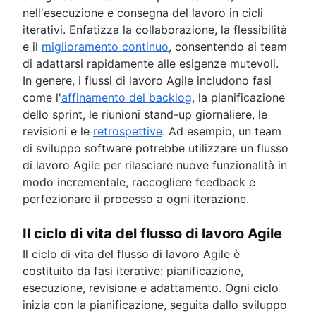
Perfezionamento dello sprint con Jira e Conflu
Caratteristiche del prodotto
Conversazioni Agile
Continuous integration
nell'esecuzione e consegna del lavoro in cicli
Il percorso Agile di Agilent
Scrum con Jira
Strumenti di gestione dei prodotti
Conversazioni Agile con Jira
Il ciclo di vita di sviluppo del software
iterativi. Enfatizza la collaborazione, la flessibilità
Advanced Roadmaps per Jira
Scrum avanzato con Jira
Gestione del ciclo di vita del prodotto
Agilità di marketing
Valutazione dei bug
e il
miglioramento continuo
, consentendo ai team
Come Twitter utilizza Jira
Informazioni su Agile Coach
Kanban con Jira
Software per la roadmap di prodotto
Ricerca sui clienti Agile
Distribuzione del software
di adattarsi rapidamente alle esigenze mutevoli.
Team di Agile Coach
Epic in Jira
Checklist per un lancio di prodotto
Pensa in grande, lavora in piccolo
Tutti gli articoli
Adaptive software development
In genere, i flussi di lavoro Agile includono fasi
Crea una board Agile in Jira
Strategia di prodotto
come l'
affinamento del backlog
, la pianificazione
Sprint in Jira
Ingegneria di prodotto
dello sprint, le riunioni stand-up giornaliere, le
Versioni con Jira
Product Operations
revisioni e le
retrospettive
. Ad esempio, un team
Problemi con Jira
Gestione del portfolio di prodotti
di sviluppo software potrebbe utilizzare un flusso
Grafici burn-down in Jira
Gestione dei prodotti con l'IA
di lavoro Agile per rilasciare nuove funzionalità in
Crea automaticamente sottotask in Jira
Gestione dei prodotti per la crescita
modo incrementale, raccogliere feedback e
Assegnazione automatica dei ticket in Jira
Metriche di prodotto
perfezionare il processo a ogni iterazione.
Sincronizza epic e story in Jira
Rilascio del prodotto
Effettua l'escalation dei ticket in Jira
Richiesta di funzionalità
Il ciclo di vita del flusso di lavoro Agile
Lancio del prodotto
Il ciclo di vita del flusso di lavoro Agile è
Sequenza temporale per un lancio di prodotto
costituito da fasi iterative: pianificazione,
Pianificazione del prodotto
esecuzione, revisione e adattamento. Ogni ciclo
Evento per il lancio di un prodotto
inizia con la pianificazione, seguita dallo sviluppo
Modello operativo del prodotto