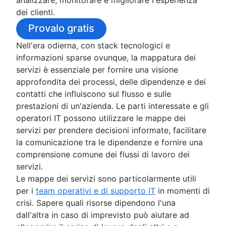
Panoramica
imprevisti a confronto
Modello
Tre suggerimenti di implementazione per ESM
Transizione dei servizi ITIL
Confronto tra affidabilità e disponibilità
Gestione moderna degli imprevisti per le
Panoramica
dei clienti.
Gestione dell'infrastruttura IT
Manuale
ChatOps
Imparzialità
Comprendere il processo di offboarding
Gestione delle operazioni IT
Miglioramento continuo del servizio
MTTF (tempo medio al verificarsi di un gua
operazioni IT
Comunicazione di imprevisti
Infrastruttura di rete
Provalo gratis
Report
Panoramica
Strategie di gestione dell'esperienza dei dipend
Generatore di modelli
Panoramica
Come sviluppare un piano di ripristino di
Programma di reperibilità
Riunione
Risposta agli imprevisti
I 9 migliori software di onboarding
Glossario
Aggiornamento del sistema
Nell'era odierna, con stack tecnologici e
emergenza del reparto IT
Automazione delle notifiche ai clienti
Timeline
Analisi retrospettive
Piattaforme di esperienza dei dipendenti
Scarica il manuale
Mappatura dei servizi
informazioni sparse ovunque, la mappatura dei
Esempi di piani di ripristino di emergenza
I 5 perché
Flusso di lavoro di onboarding
The State of Incident Management Report 202
Mappatura delle dipendenze delle applicazioni
servizi è essenziale per fornire una visione
Best practice per il monitoraggio dei bug
Pubblico e privato a confronto
Checklist di onboarding dei dipendenti
The State of Incident Management 2021
Infrastruttura IT
approfondita dei processi, delle dipendenze e dei
Servizio di consegna IT
Compliance Management Software
contatti che influiscono sul flusso e sulle
IT Governance
Software di help desk delle risorse umane
Compliance Management Software
prestazioni di un'azienda. Le parti interessate e gli
Centro servizi delle risorse umane
Compliance Management Software
operatori IT possono utilizzare le mappe dei
Gestione dei casi per le risorse umane
servizi per prendere decisioni informate, facilitare
Strumenti di gestione delle modifiche
la comunicazione tra le dipendenze e fornire una
Automazione delle risorse umane
comprensione comune dei flussi di lavoro dei
Miglioramento dei processi delle risorse umane
servizi.
Governance dei dati
Le mappe dei servizi sono particolarmente utili
Modello di erogazione del servizio per le risors
per i
team operativi e di supporto IT
in momenti di
umane
crisi. Sapere quali risorse dipendono l'una
Gestione delle conoscenze delle risorse umane
dall'altra in caso di imprevisto può aiutare ad
Automazione del flusso di lavoro delle Risorse