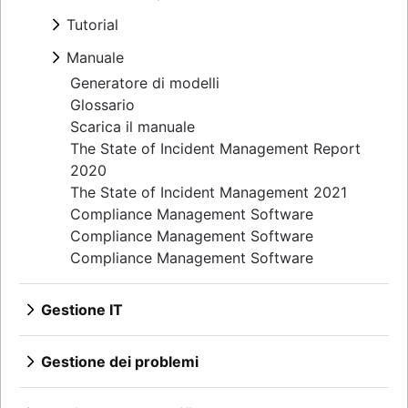
Panoramica
Tutorial
Modello
Panoramica
Manuale
Imparzialità
Comunicazione di imprevisti
Report
Panoramica
Generatore di modelli
Programma di reperibilità
Riunione
Risposta agli imprevisti
Glossario
Automazione delle notifiche ai clienti
Timeline
Analisi retrospettive
Scarica il manuale
I 5 perché
The State of Incident Management Report
Pubblico e privato a confronto
2020
The State of Incident Management 2021
Compliance Management Software
Compliance Management Software
Compliance Management Software
Gestione IT
Panoramica
Gestione dei problemi
Panoramica
Modello