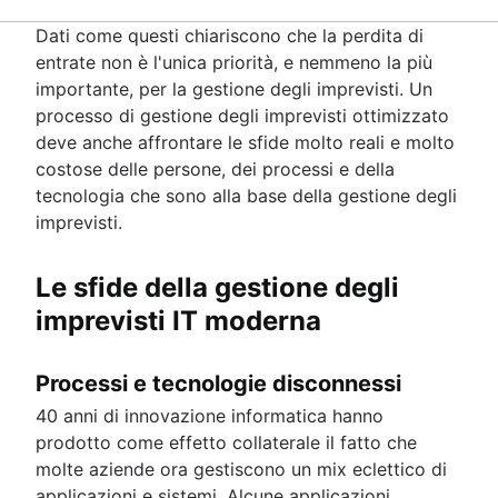
Panoramica
Processo
Best practice
Dati come questi chiariscono che la perdita di
Gestione delle conoscenze
Ruoli e responsabilità
entrate non è l'unica priorità, e nemmeno la più
Panoramica
Advisory board per le modifiche
importante, per la gestione degli imprevisti. Un
Cos'è una knowledge base
Gestione dei servizi aziendali
Tipi di gestione delle modifiche
processo di gestione degli imprevisti ottimizzato
Che cos'è il knowledge-centered service (KCS)
Panoramica
deve anche affrontare le sfide molto reali e molto
Knowledge base self-service
Gestione ed erogazione dei servizi delle risorse
costose delle persone, dei processi e della
ITIL
umane
tecnologia che sono alla base della gestione degli
Panoramica
Best practice per l'automazione delle risorse
imprevisti.
DevOps e ITIL a confronto
Operazioni IT
umane
Guida alla strategia dei servizi ITIL
Panoramica
Tre suggerimenti di implementazione per ESM
Transizione dei servizi ITIL
Le sfide della gestione degli
Gestione dell'infrastruttura IT
Comprendere il processo di offboarding
Gestione delle operazioni IT
Miglioramento continuo del servizio
Infrastruttura di rete
imprevisti IT moderna
Strategie di gestione dell'esperienza dei dipend
Panoramica
IT Governance
I 9 migliori software di onboarding
Aggiornamento del sistema
Piattaforme di esperienza dei dipendenti
Mappatura dei servizi
Processi e tecnologie disconnessi
Flusso di lavoro di onboarding
Mappatura delle dipendenze delle applicazioni
40 anni di innovazione informatica hanno
Checklist di onboarding dei dipendenti
Infrastruttura IT
prodotto come effetto collaterale il fatto che
Servizio di consegna IT
molte aziende ora gestiscono un mix eclettico di
Software di help desk delle risorse umane
applicazioni e sistemi. Alcune applicazioni