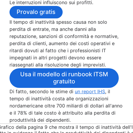
Ciclo di vita della gestione delle risorse
risorse umane
Le interruzioni influiscono sui profitti.
Best practice
Personalizzazione di Jira Service Management
Panoramica
Strumenti
Governance dei dati
Responsabile della gestione dell'imprevisto
Provalo gratis
Transizione dal supporto via e-mail
Programmi di reperibilità
Gestione delle crisi
Modello di erogazione del servizio
Aviazione
Catalogo dei servizi
Retribuzione per reperibilità
Il tempo di inattività spesso causa non solo
per le risorse umane
Modello
Ruoli e responsabilità
Che cos'è un assistente virtuale
Stress da avvisi
perdita di entrate, ma anche danni alla
Gestione delle conoscenze delle
Ciclo di vita
Panoramica
Supporto IT
KPI
Miglioramento del servizio di reperibilità
reputazione, sanzioni di conformità e normative,
risorse umane
Playbook
Modelli del percorso di escalation
Portale dei servizi IT
Avvisi IT
Panoramica
perdita di clienti, aumento dei costi operativi e
Automazione del flusso di lavoro
DevOps
Livelli di assistenza IT
Sistema di gestione dei ticket IT
Criteri di escalation
Metriche comuni
ritardi dovuti al fatto che i professionisti IT
delle Risorse umane
Panoramica
Service request process
ITSM
Livelli di gravità
impegnati in altri progetti devono essere
SRE
Costo del tempo di inattività
Panoramica
riassegnati alla risoluzione degli imprevisti.
You Build It, You Run It
SLA, SLO e SLI a confronto
Gestione degli imprevisti gravi
Usa il modello di runbook ITSM
Gestione dei problemi e gestione degli
Budget di errore
Gestione degli imprevisti IT
gratuito
imprevisti a confronto
Confronto tra affidabilità e disponibilità
Gestione moderna degli imprevisti per le
ChatOps
Di fatto, secondo le stime di
un report IHS
, il
MTTF (tempo medio al verificarsi di un gua
operazioni IT
tempo di inattività costa alle organizzazioni
Come sviluppare un piano di ripristino di
nordamericane oltre 700 miliardi di dollari all'anno
emergenza del reparto IT
e il 78% di tale costo è attribuito alla perdita di
Esempi di piani di ripristino di emergenza
produttività dei dipendenti.
Best practice per il monitoraggio dei bug
Analisi retrospettiva