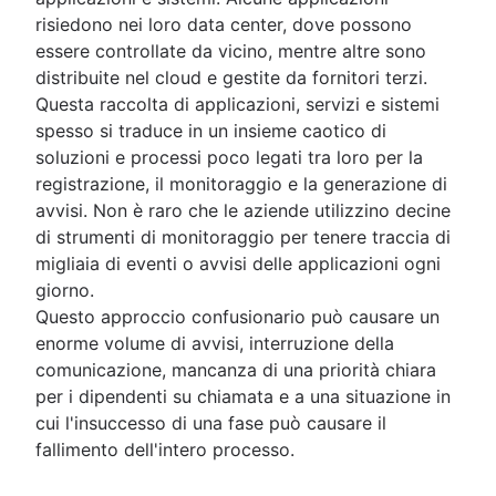
Centro servizi delle risorse umane
risiedono nei loro data center, dove possono
Gestione dei casi per le risorse umane
essere controllate da vicino, mentre altre sono
Strumenti di gestione delle modifiche
distribuite nel cloud e gestite da fornitori terzi.
Automazione delle risorse umane
Questa raccolta di applicazioni, servizi e sistemi
Miglioramento dei processi delle risorse umane
spesso si traduce in un insieme caotico di
Governance dei dati
soluzioni e processi poco legati tra loro per la
Modello di erogazione del servizio per le risors
registrazione, il monitoraggio e la generazione di
umane
avvisi. Non è raro che le aziende utilizzino decine
Gestione delle conoscenze delle risorse umane
di strumenti di monitoraggio per tenere traccia di
Automazione del flusso di lavoro delle Risorse
migliaia di eventi o avvisi delle applicazioni ogni
umane
giorno.
Questo approccio confusionario può causare un
enorme volume di avvisi, interruzione della
comunicazione, mancanza di una priorità chiara
per i dipendenti su chiamata e a una situazione in
cui l'insuccesso di una fase può causare il
fallimento dell'intero processo.