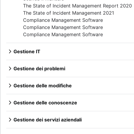
I 5 perché
The State of Incident Management Report 2020
Pubblico e privato a confronto
The State of Incident Management 2021
Compliance Management Software
Compliance Management Software
Compliance Management Software
Gestione IT
Panoramica
Gestione dei problemi
Panoramica
Modello
Gestione delle modifiche
Ruoli e responsabilità
Panoramica
Processo
Best practice
Gestione delle conoscenze
Ruoli e responsabilità
Panoramica
Advisory board per le modifiche
Cos'è una knowledge base
Gestione dei servizi aziendali
Tipi di gestione delle modifiche
Che cos'è il knowledge-centered service (KCS)
Panoramica
Knowledge base self-service