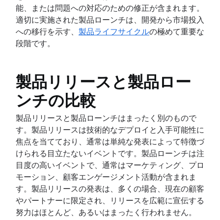
開発マネージャーとスクラム マスター
能、または問題への対応のための修正が含まれます。
アジャイル デザインとは
プロジェクト ロードマップを作成する方法
Scaled Agile Framework
Git
適切に実施された製品ローンチは、開発から市場投入
デザイン プロセス
スプリント計画用ツール
アジャイル Spotify モデル
アジャイル マーケティング
ブランチ戦略
への移行を示す、
製品ライフサイクル
の極めて重要な
製品デザイン プロセス
スプリント デモ
大規模スクラム
アジャイル マーケティングとは
Git でブランチを作成
段階です。
協同で行うデザイン作業
DevOps
プロジェクト タイムライン ソフトウェア
アジャイルな鉄のトライアングル
マーケティング プロジェクト マネージャー
コード レビュー
クリエイティブ オペレーション
タスクの自動化
Large-Scale Scrum フレームワーク
アジャイル マーケティング チーム
ソフトウェア リリース
アジャイル チーム
Design sprint
製品バックログとスプリント バックログの比較
改善のカタ
AI によるマーケティングの自動化
ストレス フリーなリリース
アジャイル チームとは
製品リリースと製品ロー
ワークフロー管理ツール
大規模アジャイル上級編
マーケティング オペレーション
技術的負債
リモート チーム
プロジェクトの依存関係
アジャイル チュートリアル
ンチの比較
アジャイル テスト
アジャイル スペシャリスト
タスク管理ダッシュボード
Jira チュートリアル
インシデント対応
迅速にリリースできるチーム
スプリント期間
Jira と Confluence を使用したスプリントの改善
製品リリースと製品ローンチはまったく別のもので
アジャイルに関する会話
継続的インテグレーション
Agilent のアジャイル ジャーニー
ファスト トラッキング
Jira を使用したスクラム
す。製品リリースは技術的なデプロイと入手可能性に
Jira を使用したアジャイルな会話
ソフトウェア開発ライフ サイクル
Jira Advanced Roadmaps
フィボナッチ数列でのストーリー ポイント
Jira を使用した高度なスクラム
焦点を当てており、通常は単純な発表によって特徴づ
マーケティングのアジリティ
バグのトリアージ
Twitter による Jira の使用方法
アジャイル コーチについて
製品管理とプロジェクト管理
Jira を使用したカンバン
けられる目立たないイベントです。製品ローンチは注
アジャイルな顧客調査
ソフトウェアのデプロイ
アジャイル コーチ チーム
締め切り管理
Jira のエピック
目度の高いイベントで、通常はマーケティング、プロ
大きく考えて、小さく作業
すべての記事
Adaptive software development
プロジェクト管理スキル
Jira でのアジャイル ボードの作成
モーション、顧客エンゲージメント活動が含まれま
ワークロード管理
Jira を使用したスプリント
す。製品リリースの発表は、多くの場合、現在の顧客
無料のプロジェクト管理ソフトウェア
Jira を使用したバージョン
やパートナーに限定され、リリースを広範に宣伝する
継続的改善のプロセス
Jira での課題
努力はほとんど、あるいはまったく行われません。