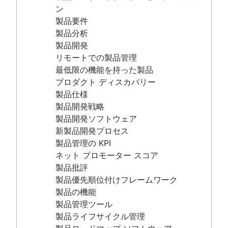
プロジェクト ベースライン
ストーリーポイントと見積もり
スクラム指標
製品仕様
ン
継続的改善
タスク管理ツール
Jira と Confluence でのスクラム
製品開発戦略
製品要件
リーンの原則：DevOps 効率の向上
アジャイル指標
アジャイル vs. スクラム
製品開発ソフトウェア
製品分析
スクラムの柱
ガント チャート
バックログ・リファインメント
新製品開発プロセス
製品開発
スクラム ボード
無料のプロジェクト管理ソフトウェア
スクラム マスターとプロジェクト マネ
製品管理の KPI
リモートでの製品管理
ウォーターフォール手法
プログラム マネージャーとプロジェク
ージャー
ネット プロモーター スコア
最低限の機能を持った製品
スクラムにおけるベロシティ
ト マネージャー
製品批評
プロダクト ディスカバリー
準備完了の定義
プロジェクト ベースライン
製品優先順位付けフレームワーク
製品仕様
リーンとアジャイルの比較
継続的改善
製品の機能
製品開発戦略
スクラムバン
リーンの原則：DevOps 効率の向上
製品管理ツール
製品開発ソフトウェア
リーン方式
スクラムの柱
製品ライフサイクル管理
新製品開発プロセス
スプリント バックログ
スクラム ボード
製品ロードマップ ソフトウェア
製品管理の KPI
バーンアップ チャート
ウォーターフォール手法
製品発売チェックリスト
ネット プロモーター スコア
カンバンの原則
スクラムにおけるベロシティ
製品戦略
製品批評
カンバンのメトリック
準備完了の定義
プロダクト エンジニアリング
製品優先順位付けフレームワーク
プログラム マネージャーとプロジェクト マネージャ
リーンとアジャイルの比較
製品オペレーション
製品の機能
ー
スクラムバン
製品ポートフォリオ管理
製品管理ツール
ガント チャートのサンプル
リーン方式
AI による製品管
製品ライフサイクル管理
「完了」の定義
スプリント バックログ