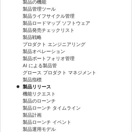
製品の機能
リーンとアジャイルの比較
製品管理ツール
スクラムバン
製品ライフサイクル管理
リーン方式
製品ロードマップ ソフトウェア
スプリント バックログ
製品発売チェックリスト
バーンアップ チャート
製品戦略
カンバンの原則
プロダクト エンジニアリング
カンバンのメトリック
製品オペレーション
プログラム マネージャーとプロジェクト マネー
製品ポートフォリオ管理
ジャー
AI による製品管
ガント チャートのサンプル
グロース プロダクト マネジメント
「完了」の定義
製品指標
バックログ グルーミング
製品リリース
リーン プロセス改善
機能リクエスト
バックログ リファインメント会議
製品のローンチ
スクラムの価値基準
製品ローンチ タイムライン
作業スコープ
製品計画
スクラム ツール
製品ローンチ イベント
アジャイル プロジェクト管理ツール
製品運用モデル