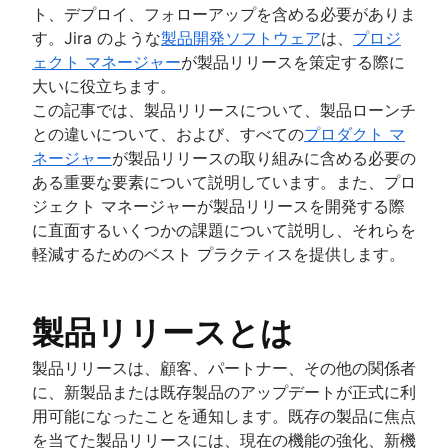
スクラムの価値基準
ト、デプロイ、フォローアップを含める必要がありま
製品のローンチ
作業スコープ
す。Jira のような
製品開発ソフトウェア
は、
プロジ
製品ローンチ タイムライン
スクラム ツール
ェクト マネージャー
が製品リリースを策定する際に
製品計画
アジャイル プロジェクト管理ツール
大いに役立ちます。
製品ローンチ イベント
ワークフロー自動化ソフトウェア
この記事では、製品リリースについて、製品ローンチ
製品運用モデル
アジャイル テンプレート
との違いについて、および、すべての
プロダクト マ
製品デザイン
タスク トラッカー
ネージャー
が製品リリースの取り組みに含める必要の
Product-led growth
ワークフロー自動化
ある重要な要素について説明しています。また、プロ
Story mapping
プロジェクト ステータス レポート
ジェクト マネージャーが製品リリースを開発する際
ワークフロー チャート
バリュー ストリーム管理
に直面するいくつかの課題について説明し、それらを
プロジェクト ロードマップ
軽減するためのベスト プラクティスを提供します。
アジャイルのメリット
プロジェクトのスケジュール
アジャイルのメリット
課題追跡ソフトウェア
ビジネス戦略から開発まで
プロジェクト管理ロードマップ ツール
製品リリースとは
大規模アジャイル
アジャイルの競争優位性
テクノロジー ロードマップ
大規模アジャイルとは
アジャイルの考え方
製品リリースは、顧客、パートナー、その他の関係者
プロジェクト スケジューリング ソフトウェア
アジャイル ポートフォリオの管理
ソフトウェア開発
アジャイル推進
に、新製品または既存製品のアップデートが正式に利
バックログ管理ツール
リーン ポートフォリオ管理
ソフトウェア開発とは
用可能になったことを通知します。既存の製品に焦点
ワークフロー管理
アジャイルの OKR
ソフトウェア開発者
を当てた製品リリースには、現在の機能の強化、新機
アジャイルデザイン
ワークフロー事例
長期的なアジャイル計画