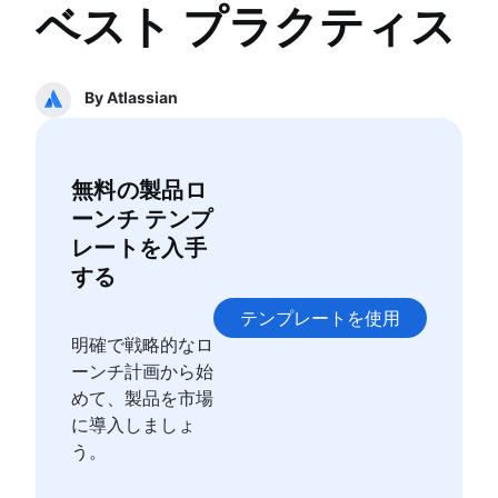
アジャイル セレモニー
ベスト プラクティス
カンバン ボード
アジャイル プロジェクト管理
製品バックログ
WIP 制限
アジャイル・プロジェクト管理とは
スプリント レビュー
カンバン vs スクラム
アジャイル手法とウォーターフォール手法の比較
スタンドアップ
プロダクト・マネジメント
カンプラン
By Atlassian
アジャイルワークフロー
スクラム マスター
プロダクト マネジメントとは
カンバン カード
AI ワークフロー自動化
アジャイルなふりかえり
製品ロードマップ
エピック、ストーリー、イニシアチブ
分散型スクラム
製品マネージャー
アジャイル エピック
スクラムの役割
無料の製品ロ
新任製品マネージャーのためのヒント
ユーザーストーリー
スクラム・オブ・スクラムズ
ーンチ テンプ
アジャイル ロードマップ
ストーリーポイントと見積もり
アジャイル スクラム アーティファクト
製品ロードマップのプレゼンテーション
レートを入手
タスク管理ツール
スクラム指標
製品要件
する
アジャイル指標
Jira と Confluence でのスクラム
製品分析
ガント チャート
テンプレートを使用
アジャイル vs. スクラム
製品開発
無料のプロジェクト管理ソフトウェア
明確で戦略的なロ
バックログ・リファインメント
リモートでの製品管理
プログラム マネージャーとプロジェクト マネー
ーンチ計画から始
スクラム マスターとプロジェクト マネージャー
最低限の機能を持った製品
ー
めて、製品を市場
プロダクト ディスカバリー
プロジェクト ベースライン
に導入しましょ
製品仕様
継続的改善
う。
製品開発戦略
リーンの原則：DevOps 効率の向上
製品開発ソフトウェア