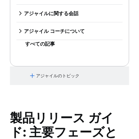
アジャイル スペシャリスト
ワークロード管理
製品バックログとスプリント バックロ
Jira を使用したスプリント
Jira チュートリアル
インシデント対応
迅速にリリースできるチーム
無料のプロジェクト管理ソフトウェア
グの比較
Jira を使用したバージョン
Jira と Confluence を使用したスプリ
アジャイルに関する会話
継続的インテグレーション
Agilent のアジャイル ジャーニー
継続的改善のプロセス
ワークフロー管理ツール
Jira での課題
ントの改善
Jira を使用したアジャイルな会話
ソフトウェア開発ライフ サイクル
Jira Advanced Roadmaps
Risk analysis
プロジェクトの依存関係
Jira のバーンダウン チャート
Jira を使用したスクラム
マーケティングのアジリティ
バグのトリアージ
Twitter による Jira の使用方法
アジャイル コーチについて
Project management AI agents
タスク管理ダッシュボード
Jira でサブタスクを自動作成
Jira を使用した高度なスクラム
アジャイルな顧客調査
ソフトウェアのデプロイ
アジャイル コーチ チーム
What is a PMO?
スプリント期間
Jira での課題の自動割り当て
Jira を使用したカンバン
大きく考えて、小さく作業
すべての記事
Adaptive software development
Adaptive project management
ファスト トラッキング
Jira でエピックとストーリーを同期
Jira のエピック
フィボナッチ数列でのストーリー ポイ
Jira で課題をエスカレーション
Jira でのアジャイル ボードの作成
ント
Jira を使用したスプリント
製品管理とプロジェクト管理
Jira を使用したバージョン
アジャイルのトピック
締め切り管理
Jira での課題
プロジェクト管理スキル
Jira のバーンダウン チャート
アジャイルについて
ワークロード管理
Jira でサブタスクを自動作成
アジャイル マニフェスト
無料のプロジェクト管理ソフトウェア
Jira での課題の自動割り当て
継続的改善のプロセス
Jira でエピックとストーリーを同期
スクラム
製品リリース ガイ
Risk analysis
Jira で課題をエスカレーション
スクラムとは？
Project management AI agents
スプリント
カンバン
ド: 主要フェーズと
What is a PMO?
スプリント計画
カンバンとは
Adaptive project management