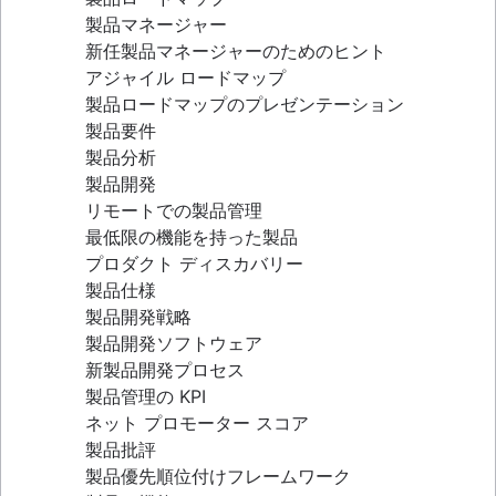
AI ワークフロー自動化
分散型スクラム
製品マネージャー
エピック、ストーリー、イニシアチブ
スクラムの役割
新任製品マネージャーのためのヒント
アジャイル エピック
スクラム・オブ・スクラムズ
アジャイル ロードマップ
ユーザーストーリー
アジャイル スクラム アーティファクト
製品ロードマップのプレゼンテーション
ストーリーポイントと見積もり
スクラム指標
製品要件
タスク管理ツール
Jira と Confluence でのスクラム
製品分析
アジャイル指標
アジャイル vs. スクラム
製品開発
ガント チャート
バックログ・リファインメント
リモートでの製品管理
無料のプロジェクト管理ソフトウェア
スクラム マスターとプロジェクト マネージャー
最低限の機能を持った製品
プログラム マネージャーとプロジェクト マネー
プロダクト ディスカバリー
ジャー
製品仕様
プロジェクト ベースライン
製品開発戦略
継続的改善
製品開発ソフトウェア
リーンの原則：DevOps 効率の向上
新製品開発プロセス
スクラムの柱
製品管理の KPI
スクラム ボード
ネット プロモーター スコア
ウォーターフォール手法
製品批評
スクラムにおけるベロシティ
製品優先順位付けフレームワーク
準備完了の定義