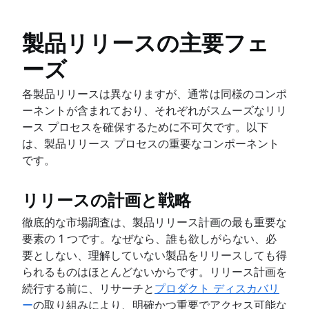
Risk analysis
Jira のバーンダウン チャート
Project management AI agents
Jira でサブタスクを自動作成
What is a PMO?
Jira での課題の自動割り当て
製品リリースの主要フェ
Adaptive project management
Jira でエピックとストーリーを同期
ーズ
Jira で課題をエスカレーション
各製品リリースは異なりますが、通常は同様のコンポ
ーネントが含まれており、それぞれがスムーズなリリ
ース プロセスを確保するために不可欠です。以下
は、製品リリース プロセスの重要なコンポーネント
です。
リリースの計画と戦略
徹底的な市場調査は、製品リリース計画の最も重要な
要素の 1 つです。なぜなら、誰も欲しがらない、必
要としない、理解していない製品をリリースしても得
られるものはほとんどないからです。リリース計画を
続行する前に、リサーチと
プロダクト ディスカバリ
ー
の取り組みにより、明確かつ重要でアクセス可能な