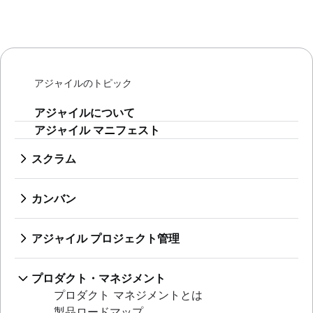
アジャイルのトピック
アジャイルについて
アジャイル マニフェスト
スクラム
スクラムとは？
スプリント
カンバン
スプリント計画
カンバンとは
アジャイル セレモニー
カンバン ボード
アジャイル プロジェクト管理
製品バックログ
WIP 制限
アジャイル・プロジェクト管理とは
スプリント レビュー
カンバン vs スクラム
アジャイル手法とウォーターフォール手法の比
スタンドアップ
プロダクト・マネジメント
カンプラン
較
スクラム マスター
プロダクト マネジメントとは
カンバン カード
アジャイルワークフロー
アジャイルなふりかえり
製品ロードマップ