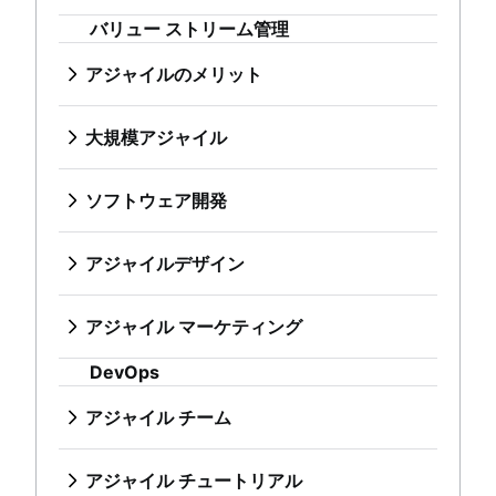
プロジェクト ステータス レポート
アジャイル ポートフォリオの管理
ソフトウェア開発
アジャイル推進
バックログ管理ツール
ワークフロー チャート
バリュー ストリーム管理
リーン ポートフォリオ管理
ソフトウェア開発とは
ワークフロー管理
プロジェクト ロードマップ
アジャイルの OKR
ソフトウェア開発者
アジャイルのメリット
アジャイルデザイン
ワークフロー事例
プロジェクトのスケジュール
長期的なアジャイル計画
開発マネージャーとスクラム マスター
アジャイルのメリット
アジャイル デザインとは
プロジェクト ロードマップを作成する方法
課題追跡ソフトウェア
Scaled Agile Framework
Git
ビジネス戦略から開発まで
デザイン プロセス
スプリント計画用ツール
プロジェクト管理ロードマップ ツール
アジャイル Spotify モデル
大規模アジャイル
アジャイル マーケティング
ブランチ戦略
アジャイルの競争優位性
製品デザイン プロセス
スプリント デモ
テクノロジー ロードマップ
大規模スクラム
大規模アジャイルとは
アジャイル マーケティングとは
Git でブランチを作成
アジャイルの考え方
協同で行うデザイン作業
DevOps
プロジェクト タイムライン ソフトウェア
プロジェクト スケジューリング ソフト
アジャイルな鉄のトライアングル
アジャイル ポートフォリオの管理
マーケティング プロジェクト マネージャー
コード レビュー
ソフトウェア開発
アジャイル推進
クリエイティブ オペレーション
タスクの自動化
ウェア
Large-Scale Scrum フレームワーク
リーン ポートフォリオ管理
アジャイル マーケティング チーム
ソフトウェア リリース
ソフトウェア開発とは
アジャイル チーム
Design sprint
製品バックログとスプリント バックログの比較
バックログ管理ツール
改善のカタ
アジャイルの OKR
AI によるマーケティングの自動化
ストレス フリーなリリース
ソフトウェア開発者
アジャイル チームとは
アジャイルデザイン
ワークフロー管理ツール
ワークフロー管理
大規模アジャイル上級編
長期的なアジャイル計画
マーケティング オペレーション
技術的負債
開発マネージャーとスクラム マスター
リモート チーム
アジャイル デザインとは
プロジェクトの依存関係
ワークフロー事例
アジャイル チュートリアル
Scaled Agile Framework
アジャイル テスト
Git
アジャイル スペシャリスト
デザイン プロセス
タスク管理ダッシュボード
プロジェクト ロードマップを作成する
Jira チュートリアル
アジャイル Spotify モデル
アジャイル マーケティング
インシデント対応
ブランチ戦略
迅速にリリースできるチーム
製品デザイン プロセス
スプリント期間
方法
Jira と Confluence を使用したスプリントの改善
大規模スクラム
アジャイル マーケティングとは
アジャイルに関する会話
継続的インテグレーション
Git でブランチを作成
Agilent のアジャイル ジャーニー
協同で行うデザイン作業
ファスト トラッキング
DevOps
スプリント計画用ツール
Jira を使用したスクラム
アジャイルな鉄のトライアングル
マーケティング プロジェクト マネージ
Jira を使用したアジャイルな会話
ソフトウェア開発ライフ サイクル
コード レビュー
Jira Advanced Roadmaps
クリエイティブ オペレーション
フィボナッチ数列でのストーリー ポイント
スプリント デモ
Jira を使用した高度なスクラム
Large-Scale Scrum フレームワーク
ャー
マーケティングのアジリティ
バグのトリアージ
ソフトウェア リリース
Twitter による Jira の使用方法
アジャイル チーム
アジャイル コーチについて
Design sprint
製品管理とプロジェクト管理
プロジェクト タイムライン ソフトウェ
Jira を使用したカンバン
改善のカタ
アジャイル マーケティング チーム
アジャイルな顧客調査
ソフトウェアのデプロイ
ストレス フリーなリリース
アジャイル チームとは
アジャイル コーチ チーム
締め切り管理
ア
Jira のエピック
大規模アジャイル上級編
AI によるマーケティングの自動化
大きく考えて、小さく作業
すべての記事
Adaptive software development
技術的負債
リモート チーム
プロジェクト管理スキル
タスクの自動化
Jira でのアジャイル ボードの作成
アジャイル チュートリアル
マーケティング オペレーション
アジャイル テスト