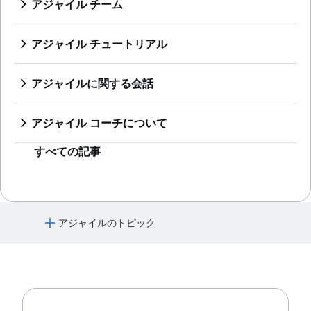
ソフトウェア リリース
アジャイル チーム
Design sprint
タスクの自動化
改善のカタ
AI によるマーケティングの自動化
ストレス フリーなリリース
アジャイル チームとは
製品バックログとスプリント バックログの比較
大規模アジャイル上級編
マーケティング オペレーション
技術的負債
リモート チーム
ワークフロー管理ツール
アジャイル チュートリアル
アジャイル テスト
アジャイル スペシャリスト
プロジェクトの依存関係
Jira チュートリアル
インシデント対応
迅速にリリースできるチーム
タスク管理ダッシュボード
Jira と Confluence を使用したスプリントの改
アジャイルに関する会話
継続的インテグレーション
Agilent のアジャイル ジャーニー
スプリント期間
善
Jira を使用したアジャイルな会話
ソフトウェア開発ライフ サイクル
Jira Advanced Roadmaps
ファスト トラッキング
Jira を使用したスクラム
マーケティングのアジリティ
バグのトリアージ
Twitter による Jira の使用方法
アジャイル コーチについて
フィボナッチ数列でのストーリー ポイント
Jira を使用した高度なスクラム
アジャイルな顧客調査
ソフトウェアのデプロイ
アジャイル コーチ チーム
製品管理とプロジェクト管理
Jira を使用したカンバン
大きく考えて、小さく作業
すべての記事
Adaptive software development
締め切り管理
Jira のエピック
プロジェクト管理スキル
Jira でのアジャイル ボードの作成
ワークロード管理
Jira を使用したスプリント
無料のプロジェクト管理ソフトウェア
Jira を使用したバージョン
アジャイルのトピック
継続的改善のプロセス
Jira での課題
Risk analysis
Jira のバーンダウン チャート
アジャイルについて
Project management AI agents
Jira でサブタスクを自動作成
アジャイル マニフェスト
What is a PMO?
Jira での課題の自動割り当て
Adaptive project management
Jira でエピックとストーリーを同期
スクラム
Jira で課題をエスカレーション