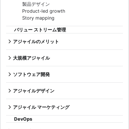
ワークフロー自動化ソフトウェア
製品デザイン
アジャイル テンプレート
Product-led growth
タスク トラッカー
Story mapping
ワークフロー自動化
プロジェクト ステータス レポート
バリュー ストリーム管理
ワークフロー チャート
アジャイルのメリット
プロジェクト ロードマップ
アジャイルのメリット
プロジェクトのスケジュール
ビジネス戦略から開発まで
課題追跡ソフトウェア
大規模アジャイル
アジャイルの競争優位性
プロジェクト管理ロードマップ ツール
大規模アジャイルとは
アジャイルの考え方
テクノロジー ロードマップ
アジャイル ポートフォリオの管理
ソフトウェア開発
アジャイル推進
プロジェクト スケジューリング ソフトウェア
リーン ポートフォリオ管理
ソフトウェア開発とは
バックログ管理ツール
アジャイルの OKR
ソフトウェア開発者
アジャイルデザイン
ワークフロー管理
長期的なアジャイル計画
開発マネージャーとスクラム マスター
アジャイル デザインとは
ワークフロー事例
Scaled Agile Framework
Git
デザイン プロセス
プロジェクト ロードマップを作成する方法
アジャイル Spotify モデル
アジャイル マーケティング
ブランチ戦略
製品デザイン プロセス
スプリント計画用ツール
大規模スクラム
アジャイル マーケティングとは
Git でブランチを作成
協同で行うデザイン作業
DevOps
スプリント デモ
アジャイルな鉄のトライアングル
マーケティング プロジェクト マネージャー
コード レビュー
クリエイティブ オペレーション
プロジェクト タイムライン ソフトウェア
Large-Scale Scrum フレームワーク
アジャイル マーケティング チーム