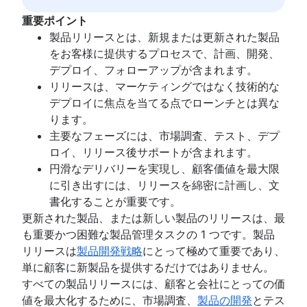
スクラムの柱
新製品開発プロセス
スクラム ボード
重要ポイント
製品管理の KPI
ウォーターフォール手法
製品リリースとは、新規または更新された製品
ネット プロモーター スコア
スクラムにおけるベロシティ
をお客様に提供するプロセスで、計画、開発、
製品批評
準備完了の定義
デプロイ、フォローアップが含まれます。
製品優先順位付けフレームワーク
リーンとアジャイルの比較
リリースは、マーケティングではなく技術的な
製品の機能
スクラムバン
デプロイに焦点を当てる点でローンチとは異な
製品管理ツール
リーン方式
ります。
製品ライフサイクル管理
スプリント バックログ
主要なフェーズには、市場調査、テスト、デプ
製品ロードマップ ソフトウェア
バーンアップ チャート
ロイ、リリース後サポートが含まれます。
製品発売チェックリスト
カンバンの原則
円滑なデリバリーを実現し、顧客価値を最大限
製品戦略
カンバンのメトリック
に引き出すには、リリースを綿密に計画し、文
プロダクト エンジニアリング
プログラム マネージャーとプロジェクト マネー
書化することが重要です。
製品オペレーション
ー
更新された製品、または新しい製品のリリースは、最
製品ポートフォリオ管理
ガント チャートのサンプル
も重要かつ困難な製品管理タスクの 1 つです。製品
AI による製品管
「完了」の定義
リリースは
製品開発戦略
にとって極めて重要であり、
グロース プロダクト マネジメント
バックログ グルーミング
単に顧客に新製品を提供するだけではありません。
製品指標
リーン プロセス改善
すべての製品リリースには、顧客と会社にとっての価
製品リリース
バックログ リファインメント会議
値を最大化するために、市場調査、
製品の開発
とテス
機能リクエスト