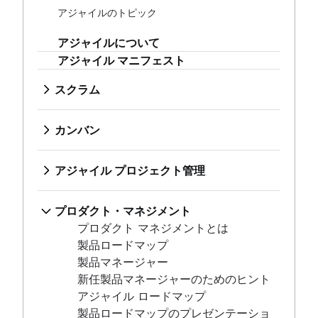
スクラムとは？
アジャイルのトピック
スプリント
カンバン
スプリント計画
アジャイルについて
カンバンとは
アジャイル セレモニー
アジャイル マニフェスト
カンバン ボード
アジャイル プロジェクト管理
製品バックログ
WIP 制限
アジャイル・プロジェクト管理とは
スプリント レビュー
スクラム
カンバン vs スクラム
アジャイル手法とウォーターフォール手法の比較
スタンドアップ
スクラムとは？
プロダクト・マネジメント
カンプラン
アジャイルワークフロー
スクラム マスター
スプリント
プロダクト マネジメントとは
カンバン カード
カンバン
AI ワークフロー自動化
アジャイルなふりかえり
スプリント計画
製品ロードマップ
カンバンとは
エピック、ストーリー、イニシアチブ
分散型スクラム
アジャイル セレモニー
製品マネージャー
カンバン ボード
アジャイル エピック
アジャイル プロジェクト管理
スクラムの役割
製品バックログ
新任製品マネージャーのためのヒント
WIP 制限
ユーザーストーリー
アジャイル・プロジェクト管理とは
スクラム・オブ・スクラムズ
スプリント レビュー
アジャイル ロードマップ
カンバン vs スクラム
ストーリーポイントと見積もり
アジャイル手法とウォーターフォール
アジャイル スクラム アーティファクト
スタンドアップ
製品ロードマップのプレゼンテーション
プロダクト・マネジメント
カンプラン
タスク管理ツール
手法の比較
スクラム指標
スクラム マスター
製品要件
プロダクト マネジメントとは
カンバン カード
アジャイル指標
アジャイルワークフロー
Jira と Confluence でのスクラム
アジャイルなふりかえり
製品分析
製品ロードマップ
ガント チャート
AI ワークフロー自動化
アジャイル vs. スクラム
分散型スクラム
製品開発
製品マネージャー
無料のプロジェクト管理ソフトウェア
エピック、ストーリー、イニシアチブ
バックログ・リファインメント
スクラムの役割
リモートでの製品管理
新任製品マネージャーのためのヒント
プログラム マネージャーとプロジェクト マネージャ
アジャイル エピック
スクラム マスターとプロジェクト マネージャー
スクラム・オブ・スクラムズ
最低限の機能を持った製品
アジャイル ロードマップ
ー
ユーザーストーリー
アジャイル スクラム アーティファクト
プロダクト ディスカバリー
製品ロードマップのプレゼンテーショ