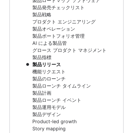
グロース プロダクト マネジメント
製品ロードマップ ソフトウェア
バックログ グルーミング
バーンアップ チャート
製品指標
製品発売チェックリスト
リーン プロセス改善
カンバンの原則
製品リリース
製品戦略
バックログ リファインメント会議
カンバンのメトリック
機能リクエスト
プロダクト エンジニアリング
スクラムの価値基準
プログラム マネージャーとプロジェク
製品のローンチ
製品オペレーション
作業スコープ
ト マネージャー
製品ローンチ タイムライン
製品ポートフォリオ管理
スクラム ツール
ガント チャートのサンプル
製品計画
AI による製品管
アジャイル プロジェクト管理ツール
「完了」の定義
製品ローンチ イベント
グロース プロダクト マネジメント
ワークフロー自動化ソフトウェア
バックログ グルーミング
製品運用モデル
製品指標
アジャイル テンプレート
リーン プロセス改善
製品デザイン
製品リリース
タスク トラッカー
バックログ リファインメント会議
Product-led growth
機能リクエスト
ワークフロー自動化
スクラムの価値基準
Story mapping
製品のローンチ
プロジェクト ステータス レポート
作業スコープ
製品ローンチ タイムライン
ワークフロー チャート
スクラム ツール
バリュー ストリーム管理
製品計画
プロジェクト ロードマップ
アジャイル プロジェクト管理ツール
製品ローンチ イベント
アジャイルのメリット
プロジェクトのスケジュール
ワークフロー自動化ソフトウェア
製品運用モデル
アジャイルのメリット
課題追跡ソフトウェア
アジャイル テンプレート
製品デザイン
ビジネス戦略から開発まで
プロジェクト管理ロードマップ ツール
タスク トラッカー
大規模アジャイル
Product-led growth
アジャイルの競争優位性
テクノロジー ロードマップ
ワークフロー自動化
大規模アジャイルとは
Story mapping
アジャイルの考え方
プロジェクト スケジューリング ソフトウェア