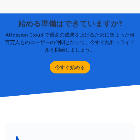
す
。
詳細はこちらをご覧ください
。
ロイの代替手段を必要とされていることでしょう。当
付まで日割り計算されます。
Data Center のサポート終了後は新しいセキュリテ
は、遠慮なく
当社にお問い合わせください。専門家が
社は今後 3 年間にわたって、お客様と連携して、お
ィ バグ修正が提供されないため、インターネットに
お答えいたします。
Jira Align Data Center は、Data Center のサポート
客様のニーズに対応していくことをお約束します。た
接続している間は製品を読み取り専用モードで実行し
始める準備はできていますか?
終了の対象外です。
とえば、アトラシアンは最近、商用マルチテナント
続けないことを強くお勧めします。
すべての質問と回答のリストについては、
ライセンス
クラウド以外の
クラウド デプロイ モデルのサポート
に関する FAQ
をご覧ください。
Atlassian Cloud で最高の成果を上げるために集まった何
を発表しました
。これは、将来的に他のデプロイ オ
Data Center の履歴データに長期にわたってアクセ
百万人ものユーザーの仲間となって、今すぐ無料トライア
プションを提供するための基盤となります。このこと
スし続ける場合は、サブスクリプションの有効期限が
ルを開始しましょう。
を念頭に、現在、より複雑な要件を持つ組織向けのオ
切れた後も引き続きアクセスできるように、
データを
プションを検討しています。
バックアップする
ことをお勧めします。
今すぐ始める
アトラシアンは、あらゆるお客様のニーズを満たすた
めのソリューションの開発に取り組んでいます。お客
様のニーズを確実に満たすための製品ロードマップを
ご用意できるよう、ぜひアカウント エグゼクティブ
に直接お問い合わせください。一部の組織において
は、クラウドへの移行を遅らせるような独自の問題や
要件に直面しているケースもあるでしょう。
このよう
な状況に備えて、当社は Data Center をご利用の特
定のお客様に対して、2029 年 3 月 28 日以降も例外