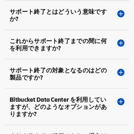
サポート終了とはどういう意味です
か?
サポート終了はいくつかの段階に分かれており、最終
これからサポート終了までの間に何
的には Data Center 製品と関連する Marketplace ア
を利用できますか?
プリの販売とサポートが終了します。
新規のお客様へのライセンス販売終了
Data Center をご利用のお客様に対して、
2029 年 3
サポート終了の対象となるのはどの
新規のお客様は、Data Center 製品の購入や見積も
月 28 日
まで、次のサービスを継続してご提供しま
製品ですか?
りの依頼、Data Center に関連付けられた新しいア
す。
プリの購入ができなくなります。
技術サポート
サポート終了は、影響を受けるすべての Data
Bitbucket Data Center を利用してい
既存のお客様へのライセンス販売終了
Center 製品および Marketplace アプリに適用されま
ますが、どのようなオプションがあ
重大な脆弱性のセキュリティ バグ修正
既存のお客様は、Data Center 製品または Data
す。これには以下が含まれます。
りますか?
Center 拡張機能の購入や見積もりの依頼ができなく
Atlassian Data Center 製品から Atlassian Cloud
なります。同様に、新しいアプリやアプリの拡張機能
へのコネクタ
Jira Software Data Center
も購入できなくなります。
ソース コードの機密性が高いため、クラウドへの移