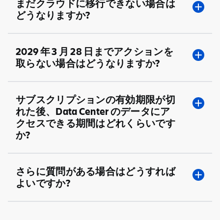
まだクラウドに移行できない場合は
重大な脆弱性に対するこれらのセキュリティ バグ修
Jira Service Management Data Center
行には時間がかかる場合があります。こうしたデータ
どうなりますか?
正をご提供するために、プラットフォームの修正や新
サポート終了
Confluence Data Center
に対する最大限の柔軟性を実現するため、Bitbucket
しいブラウザのサポートなど、Data Center 製品に
Data Center ライセンス、および関連する Data
Data Center のサポートは継続されます。
代わり
その他の更新をリリースする場合があります。
Bamboo Data Center
Center アプリ ライセンスは期限切れになり、Data
に、既存の Bitbucket Data Center のお客様は、
アトラシアンはこれまで数年にわたって、より多くの
2029 年 3 月 28 日までアクションを
Center 製品とアプリは読み取り専用になります。
Crowd Data Center
Bitbucket Data Center と Bitbucket Cloud の両方
組織のニーズを満たすために Cloud プラットフォー
移行の際に、FedRAMP High、Secret Cloud、
取らない場合はどうなりますか?
を使用できる、新しいライセンスをご利用になれま
ム、アプリ、機能セットを拡張してきました。最近
Sovereign クラウドなどの新しいクラウド デプロイ
Data Center モバイル アプリ
す
。
詳細はこちらをご覧ください
。
Atlassian Cloud に関する情報を収集していないとい
オプションを必要とされるお客様もいらっしゃいま
Atlassian Data Center アプリ
うお客様は、
Cloud Platform と Data Center の比較
アトラシアンと事前に連携して、プランを作成する措
す。さらには、ソース コードの機密性が高く、クラ
サブスクリプションの有効期限が切
ページ
をご覧いただくか、
クラウド ロードマップ
を
置を講じない場合、ご利用の Data Center ライセン
ウドへの移行に時間がかかるケースもあります。アト
Atlassian Marketplace (サードパーティ) Data
れた後、Data Center のデータにア
チェックすることをお勧めします。お客様の要件に合
スは
2029 年 3 月 28 日 23 時 59 分 (太平洋標準時)
ラシアンは、クラウドへの道筋を明確にして、あらゆ
Center アプリ
クセスできる期間はどれくらいです
ったサポートが追加されているか、追加予定である可
に失効し、Data Center 環境が読み取り専用になり
るお客様がスムーズにトランジションを進められるよ
か?
ソース コードの機密性が高いため、クラウドへの移
能性があります。また、セキュリティ、コンプライア
ます。サブスクリプションの有効期限が切れると、
うサポートをご提供するとお約束します。
行には時間がかかる場合があります。こうしたデータ
ンス、レジリエンスに関する最新情報は
Trust
Data Center 製品を使用できなくなります。
に対する最大限の柔軟性を実現するため、Bitbucket
Center
をご覧ください。
Data Center サブスクリプションの有効期限が切れ
さらに質問がある場合はどうすれば
Data Center のサポートは継続されます。
代わり
引き続き、
2026 年 3 月 30 日
以降も既存の Data
た後も、データは引き続き読み取り専用で利用できま
よいですか?
に、既存の Bitbucket Data Center のお客様は、
一部の組織では、データ主権の要件を満たすため、機
Center サブスクリプションを更新できます。ただ
す。ただし、技術的な問題が発生した場合、製品のア
Bitbucket Data Center と Bitbucket Cloud の両方
密データを処理するため、またはその他のコンプライ
し、
2029 年 3 月 28 日
を越える更新はできません。
ップデートやサポートは利用できなくなります。
を使用できる、新しいライセンスをご利用になれま
アンス ニーズを満たすために、特定のクラウド デプ
12 か月分の更新がこの日付を越える場合は、この日
これらの変更の影響についてさらに質問がある場合