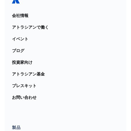
的に延長保守をご提供します。これにより、お客様が
変革を成功させるために必要な柔軟性とサポートを得
会社情報
られます
。移行オプションについては、
アトラシアン
にご相談ください
。
アトラシアンで働く
イベント
ブログ
投資家向け
アトラシアン基金
プレスキット
お問い合わせ
製品