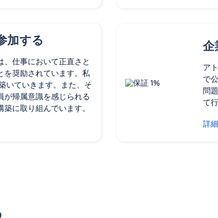
参加する
企
は、仕事において正直さと
ア
とを奨励されています。私
で
社を築いていきます。また、そ
問
員が帰属意識を感じられる
て
構築に取り組んでいます。
詳
る