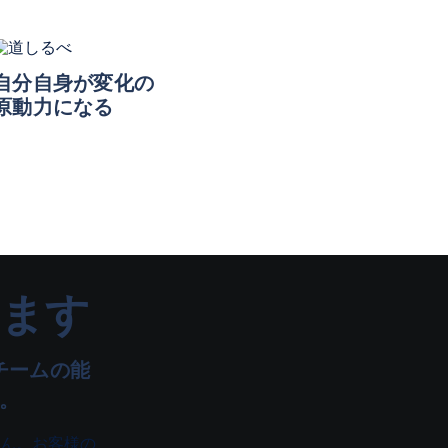
自分自身が変化の
原動力になる
ます
てチームの能
。
ん。お客様の