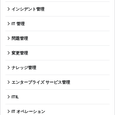
メール サポートからの移行
インシデント管理
サービス カタログ
概要
仮想エージェントとは
IT サービス継続性管理
IT サポート
IT 管理
IT サービス ポータル
インシデント コミュニケーション
概要
IT チケット管理システム
概要
問題管理
インシデント対応
Service request process
テンプレート
概要
概要
オンコール
ワークショップ
テンプレート
ベスト プラクティス
変更管理
概要
ツール
役割と責任
インシデント指揮官
概要
オンコール スケジュール
危機管理
プロセス
航空
ベスト・プラクティス
オンコール手当て
ナレッジ管理
テンプレート
役割と責任
役割と責任
アラートによる疲弊
概要
ライフサイクル
概要
変更諮問委員会
KPI
オンコールの改善
ナレッジ ベースとは
プレイブック
エスカレーション パス テンプレート
エンタープライズ サービス管理
変更管理タイプ
IT アラート
概要
ナレッジ センター サポート (KCS) とは
DevOps
IT サポート レベル
概要
エスカレーション ポリシー
一般的な指標
セルフサービス型ナレッジ ベース
概要
人事サービスの管理と提供
ITIL
ITSM
重大度
SRE
HR の自動化のベスト プラクティス
概要
ダウンタイムのコスト
概要
事後分析
構築した者が運用する
ESM の実装に関する 3 つのヒント
DevOps と ITIL の比較
SLA と SLO と SLI
重大インシデント管理
IT オペレーション
問題管理とインシデント管理の比較
概要
オフボーディング プロセスを理解する