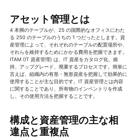
人事ケース管理
Compliance Management Software
変更管理ツール
Compliance Management Software
アセット管理とは
HR の自動化
人事プロセスの改善
4 本脚のテーブルが、25 の国際的なオフィスにわた
データ ガバナンス
る 250 のテーブルのうちの 1 つだったとします。資
人事サービス提供モデル
産管理によって、それぞれのテーブルの配置場所や、
人事ナレッジ マネジメント
それらを維持するためにかかる費用を把握できます。
人事ワークフローの自動化
ITAM (IT 資産管理) は、IT 資産をカタログ化、維
持、アップグレード、廃棄するプロセスです。簡単に
言えば、組織内の有形・無形資産を把握して効果的に
使用することが主な目的です。IT 資産管理とは内容
に関することであり、所有物のインベントリを作成
し、その使用方法を把握することです。
構成と資産管理の主な相
違点と重複点