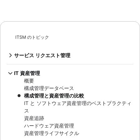
ITSM のトピック
サービス リクエスト管理
概要
サービス デスク構築のベスト プラクティス
IT 資産管理
IT 指標とレポート
概要
SLA: 何を、なぜ、どのように
構成管理データベース
最初の連絡での解決が重要な理由
構成管理と資産管理の比較
ヘルプ デスク
IT と ソフトウェア資産管理のベストプラクティ
サービス デスクとヘルプ デスク、およびITSM
ス
DevOps のアプローチで IT サポートを実行する
資産追跡
方法
ハードウェア資産管理
対話型チケット
資産管理ライフサイクル
Jira Service Management のカスタマイズ