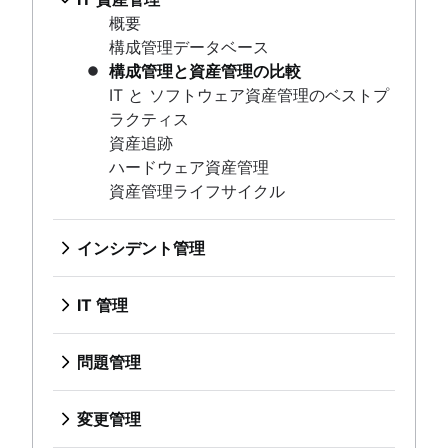
対話型チケット
ィス
資産管理ライフサイクル
概要
Jira Service Management のカスタマイズ
IT 指標とレポート
構成管理データベース
メール サポートからの移行
SLA: 何を、なぜ、どのように
構成管理と資産管理の比較
インシデント管理
サービス カタログ
最初の連絡での解決が重要な理由
IT と ソフトウェア資産管理のベストプ
概要
仮想エージェントとは
ヘルプ デスク
ラクティス
IT サービス継続性管理
IT サポート
サービス デスクとヘルプ デスク、およ
IT 管理
資産追跡
IT サービス ポータル
びITSM
インシデント コミュニケーション
概要
ハードウェア資産管理
IT チケット管理システム
DevOps のアプローチで IT サポートを
概要
資産管理ライフサイクル
問題管理
インシデント対応
Service request process
実行する方法
テンプレート
概要
概要
対話型チケット
オンコール
ワークショップ
テンプレート
ベスト プラクティス
インシデント管理
変更管理
Jira Service Management のカスタマ
概要
ツール
役割と責任
インシデント指揮官
概要
概要
イズ
オンコール スケジュール
危機管理
プロセス
航空
IT サービス継続性管理
ベスト・プラクティス
メール サポートからの移行
オンコール手当て
IT 管理
ナレッジ管理
テンプレート
役割と責任
役割と責任
サービス カタログ
アラートによる疲弊
インシデント コミュニケーション
概要
概要
ライフサイクル
概要
変更諮問委員会
仮想エージェントとは
KPI
オンコールの改善
概要
ナレッジ ベースとは
問題管理
プレイブック
エスカレーション パス テンプレート
エンタープライズ サービス管理
インシデント対応
変更管理タイプ
IT サポート
IT アラート
概要
テンプレート
ナレッジ センター サポート (KCS) とは
概要
DevOps
IT サポート レベル
概要
概要
IT サービス ポータル
エスカレーション ポリシー
一般的な指標
オンコール
ワークショップ
セルフサービス型ナレッジ ベース
テンプレート
概要
人事サービスの管理と提供
ベスト プラクティス
変更管理
ITIL
IT チケット管理システム
ITSM
重大度
概要
ツール
役割と責任
SRE
HR の自動化のベスト プラクティス
インシデント指揮官
概要
概要
Service request process
ダウンタイムのコスト
概要