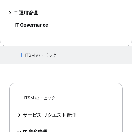
ITIL サービス戦略ガイド
チュートリアル
エラー予算
IT インシデント管理
概要
ChatOps
テンプレート
従業員エクスペリエンス管理戦略
ITIL サービスのトランジション
信頼性と可用性
IT 運用のための最新のインシデント管理
概要
IT インフラストラクチャ管理
ハンドブック
誰も責めない
オンボーディング ソフトウェアのトップ 9
IT 運用管理
継続的なサービス改善
MTTF（平均故障時間）
IT ディザスタ リカバリ計画の策定方法
インシデント コミュニケーション
ネットワーク インフラストラクチャ
レポート
概要
従業員エクスペリエンス プラットフォーム
テンプレート ジェネレーター
概要
ディザスタ リカバリ計画の例
オンコール スケジュール
IT Governance
ミーティング
インシデント対応
オンボーディング ワークフロー
用語集
システムのアップグレード
バグ追跡のベスト プラクティス
顧客通知の自動化
タイムライン
事後分析
従業員オンボーディング チェックリスト
ハンドブックを入手する
サービスのマッピング
5 つの Why
IT デリバリー サービス
インシデント管理状況 2020
アプリケーション依存関係マッピング
公開と非公開の違い
人事ヘルプ デスク ソフトウェア
インシデント管理状況 2021
IT インフラストラクチャ
人材管理サービス センター
Compliance Management Software
ITSM のトピック
人事ケース管理
Compliance Management Software
変更管理ツール
Compliance Management Software
サービス リクエスト管理
HR の自動化
概要
人事プロセスの改善
サービス デスク構築のベスト プラクティス
IT 資産管理
データ ガバナンス
IT 指標とレポート
概要
人事サービス提供モデル
ITSM のトピック
SLA: 何を、なぜ、どのように
構成管理データベース
人事ナレッジ マネジメント
最初の連絡での解決が重要な理由
構成管理と資産管理の比較
人事ワークフローの自動化
ヘルプ デスク
サービス リクエスト管理
IT と ソフトウェア資産管理のベストプラクティス
サービス デスクとヘルプ デスク、およびITSM
概要
資産追跡
DevOps のアプローチで IT サポートを実行する方法
サービス デスク構築のベスト プラクテ
ハードウェア資産管理
IT 資産管理