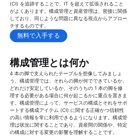
テンプレート
ベスト プラクティス
(CI) を追跡することで、IT を超えて拡張されること
変更管理
概要
ツール
役割と責任
インシデント指揮官
がよくあります。構成管理と資産管理は、密接に関係
概要
オンコール スケジュール
危機管理
プロセス
航空
しており、同じような問題に異なる視点からアプロー
ベスト・プラクティス
オンコール手当て
ナレッジ管理
テンプレート
役割と責任
チするものです。
役割と責任
アラートによる疲弊
概要
ライフサイクル
概要
変更諮問委員会
無料で入手する
KPI
オンコールの改善
ナレッジ ベースとは
プレイブック
エスカレーション パス テンプレート
エンタープライズ サービス管理
変更管理タイプ
IT アラート
概要
ナレッジ センター サポート (KCS) とは
DevOps
IT サポート レベル
概要
エスカレーション ポリシー
一般的な指標
セルフサービス型ナレッジ ベース
概要
人事サービスの管理と提供
ITIL
ITSM
重大度
構成管理とは何か
SRE
HR の自動化のベスト プラクティス
概要
ダウンタイムのコスト
概要
事後分析
構築した者が運用する
ESM の実装に関する 3 つのヒント
DevOps と ITIL の比較
SLA と SLO と SLI
重大インシデント管理
4 本の脚で支えられたテーブルを想像してみましょ
IT オペレーション
問題管理とインシデント管理の比較
概要
オフボーディング プロセスを理解する
ITIL サービス戦略ガイド
チュートリアル
エラー予算
IT インシデント管理
う。構成管理では、それらの脚が何でできているか、
概要
ChatOps
テンプレート
従業員エクスペリエンス管理戦略
ITIL サービスのトランジション
信頼性と可用性
IT 運用のための最新のインシデント管理
概要
どれだけ安定しているか、そのうちの 1 本の脚を修
IT インフラストラクチャ管理
ハンドブック
誰も責めない
オンボーディング ソフトウェアのトップ 9
IT 運用管理
継続的なサービス改善
MTTF（平均故障時間）
IT ディザスタ リカバリ計画の策定方法
インシデント コミュニケーション
理する必要がある場合に何が起こるかに重点を置きま
ネットワーク インフラストラクチャ
レポート
概要
従業員エクスペリエンス プラットフォーム
テンプレート ジェネレーター
概要
ディザスタ リカバリ計画の例
オンコール スケジュール
す。構成管理によって、サービスの構成とそれをサポ
IT Governance
ミーティング
インシデント対応
オンボーディング ワークフロー
用語集
システムのアップグレード
バグ追跡のベスト プラクティス
顧客通知の自動化
ートする構成アイテム (CI) に関する正確かつ信頼性
タイムライン
事後分析
従業員オンボーディング チェックリスト
ハンドブックを入手する
サービスのマッピング
の高い情報を常に利用できるようになります。構成管
5 つの Why
IT デリバリー サービス
インシデント管理状況 2020
アプリケーション依存関係マッピング
理は状況に関することであり、資産間の関係や、特定
公開と非公開の違い
人事ヘルプ デスク ソフトウェア
インシデント管理状況 2021
IT インフラストラクチャ
の構成に対する変更の影響を理解することです。
人材管理サービス センター
Compliance Management Software