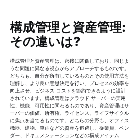
Compliance Management Software
サービス リクエスト管理
人材管理サービス センター
概要
人事ケース管理
サービス デスク構築のベスト プラクティス
IT 資産管理
変更管理ツール
構成管理と資産管理:
IT 指標とレポート
概要
HR の自動化
SLA: 何を、なぜ、どのように
構成管理データベース
人事プロセスの改善
その違いは?
最初の連絡での解決が重要な理由
構成管理と資産管理の比較
データ ガバナンス
ヘルプ デスク
IT と ソフトウェア資産管理のベストプラクティス
人事サービス提供モデル
サービス デスクとヘルプ デスク、およびITSM
資産追跡
人事ナレッジ マネジメント
構成管理と資産管理は、密接に関係しており、同じよ
DevOps のアプローチで IT サポートを実行する
ハードウェア資産管理
人事ワークフローの自動化
うな問題に異なる視点からアプローチするものです。
対話型チケット
資産管理ライフサイクル
どちらも、自分が所有しているものとその使用方法を
Jira Service Management のカスタマイズ
理解し、より良い意思決定を行い、プロセスの効率を
メール サポートからの移行
向上させ、ビジネス コストを節約できるように設計
インシデント管理
サービス カタログ
されています。構成管理はクラウド サーバーの実用
概要
仮想エージェントとは
性、機能、可用性に関わるものであり、資産管理はサ
IT サービス継続性管理
IT サポート
IT 管理
ーバーの価値、所有権、ライセンス、ライフサイクル
IT サービス ポータル
インシデント コミュニケーション
概要
に焦点を当てるものです。どちらの分野も、オフィス
IT チケット管理システム
概要
問題管理
インシデント対応
機器、建物、車両などの資産を追跡し、従業員、ベン
Service request process
テンプレート
概要
概要
ダー、ドキュメンテーションなどの構成アイテム
オンコール
ワークショップ