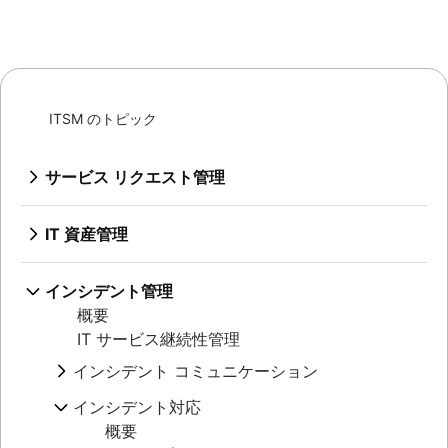
ITSM のトピック
サービス リクエスト管理
概要
サービス デスク構築のベスト プラクティス
IT 資産管理
IT 指標とレポート
概要
SLA: 何を、なぜ、どのように
構成管理データベース
インシデント管理
最初の連絡での解決が重要な理由
構成管理と資産管理の比較
概要
ヘルプ デスク
IT と ソフトウェア資産管理のベストプラクティ
IT サービス継続性管理
サービス デスクとヘルプ デスク、およびITSM
ス
DevOps のアプローチで IT サポートを実行する
インシデント コミュニケーション
資産追跡
方法
概要
ハードウェア資産管理
インシデント対応
対話型チケット
テンプレート
資産管理ライフサイクル
概要
Jira Service Management のカスタマイズ
ワークショップ