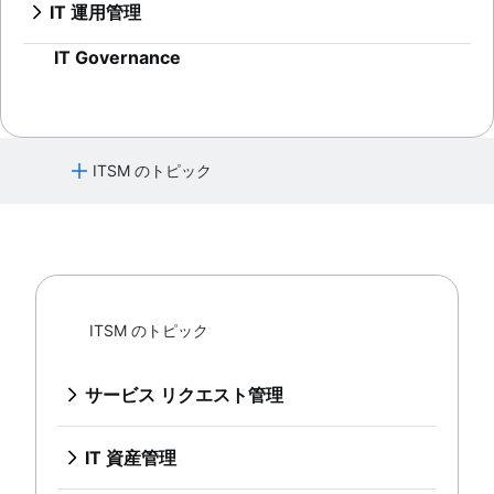
IT インフラストラクチャ管理
オンボーディング ソフトウェアのトップ 9
IT 運用管理
継続的なサービス改善
ネットワーク インフラストラクチャ
従業員エクスペリエンス プラットフォーム
概要
IT Governance
オンボーディング ワークフロー
システムのアップグレード
従業員オンボーディング チェックリスト
サービスのマッピング
IT デリバリー サービス
アプリケーション依存関係マッピング
人事ヘルプ デスク ソフトウェア
IT インフラストラクチャ
人材管理サービス センター
ITSM のトピック
人事ケース管理
変更管理ツール
サービス リクエスト管理
HR の自動化
概要
人事プロセスの改善
サービス デスク構築のベスト プラクティス
IT 資産管理
データ ガバナンス
IT 指標とレポート
概要
人事サービス提供モデル
ITSM のトピック
SLA: 何を、なぜ、どのように
構成管理データベース
人事ナレッジ マネジメント
インシデント管理
最初の連絡での解決が重要な理由
構成管理と資産管理の比較
人事ワークフローの自動化
概要
ヘルプ デスク
サービス リクエスト管理
IT と ソフトウェア資産管理のベストプラクティス
IT サービス継続性管理
サービス デスクとヘルプ デスク、およびITSM
概要
資産追跡
DevOps のアプローチで IT サポートを実行する方法
サービス デスク構築のベスト プラクテ
インシデント コミュニケーション
ハードウェア資産管理
IT 資産管理
対話型チケット
ィス
概要
資産管理ライフサイクル
概要
インシデント対応