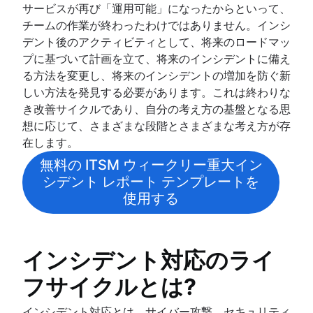
サービスが再び「運用可能」になったからといって、
現代の DevOps チームのインシデント対
チームの作業が終わったわけではありません。インシ
インシデント対応と継続的な改善
デント後のアクティビティとして、将来のロードマッ
プレイブック
プに基づいて計画を立て、将来のインシデントに備え
IT サポート レベル
る方法を変更し、将来のインシデントの増加を防ぐ新
オンコール
しい方法を発見する必要があります。これは終わりな
概要
ツール
き改善サイクルであり、自分の考え方の基盤となる思
オンコール スケジュール
危機管理
想に応じて、さまざまな段階とさまざまな考え方が存
オンコール手当て
在します。
テンプレート
アラートによる疲弊
概要
無料の ITSM ウィークリー重大イン
KPI
オンコールの改善
エスカレーション パス テンプレート
シデント レポート テンプレートを
IT アラート
概要
DevOps
使用する
エスカレーション ポリシー
一般的な指標
概要
ITSM
重大度
SRE
ダウンタイムのコスト
概要
事後分析
構築した者が運用する
インシデント対応のライ
SLA と SLO と SLI
重大インシデント管理
問題管理とインシデント管理の比較
概要
チュートリアル
エラー予算
IT インシデント管理
ChatOps
テンプレート
フサイクルとは?
信頼性と可用性
IT 運用のための最新のインシデント管理
概要
ハンドブック
誰も責めない
MTTF（平均故障時間）
IT ディザスタ リカバリ計画の策定方法
インシデント コミュニケーション
インシデント対応とは、サイバー攻撃、セキュリティ