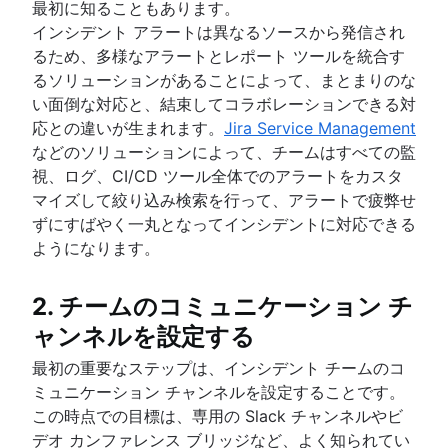
ナレッジ ベースとは
最初に知ることもあります。
エンタープライズ サービス管理
変更管理タイプ
ナレッジ センター サポート (KCS) とは
インシデント アラートは異なるソースから発信され
概要
セルフサービス型ナレッジ ベース
るため、多様なアラートとレポート ツールを統合す
人事サービスの管理と提供
ITIL
るソリューションがあることによって、まとまりのな
HR の自動化のベスト プラクティス
概要
い面倒な対応と、結束してコラボレーションできる対
ESM の実装に関する 3 つのヒント
DevOps と ITIL の比較
IT オペレーション
応との違いが生まれます。
Jira Service Management
オフボーディング プロセスを理解する
ITIL サービス戦略ガイド
概要
などのソリューションによって、チームはすべての監
従業員エクスペリエンス管理戦略
ITIL サービスのトランジション
IT インフラストラクチャ管理
視、ログ、CI/CD ツール全体でのアラートをカスタ
オンボーディング ソフトウェアのトップ 9
IT 運用管理
継続的なサービス改善
ネットワーク インフラストラクチャ
マイズして絞り込み検索を行って、アラートで疲弊せ
従業員エクスペリエンス プラットフォーム
概要
IT Governance
ずにすばやく一丸となってインシデントに対応できる
オンボーディング ワークフロー
システムのアップグレード
ようになります。
従業員オンボーディング チェックリスト
サービスのマッピング
IT デリバリー サービス
アプリケーション依存関係マッピング
人事ヘルプ デスク ソフトウェア
IT インフラストラクチャ
2. チームのコミュニケーション チ
人材管理サービス センター
ャンネルを設定する
人事ケース管理
最初の重要なステップは、インシデント チームのコ
変更管理ツール
ミュニケーション チャンネルを設定することです。
HR の自動化
この時点での目標は、専用の Slack チャンネルやビ
人事プロセスの改善
デオ カンファレンス ブリッジなど、よく知られてい
データ ガバナンス