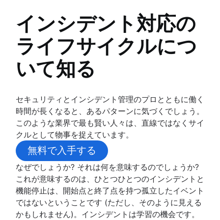
人事ケース管理
サービス デスク構築のベスト プラクティス
IT 資産管理
変更管理ツール
インシデント対応の
IT 指標とレポート
概要
HR の自動化
SLA: 何を、なぜ、どのように
構成管理データベース
人事プロセスの改善
ライフサイクルにつ
インシデント管理
最初の連絡での解決が重要な理由
構成管理と資産管理の比較
データ ガバナンス
概要
ヘルプ デスク
IT と ソフトウェア資産管理のベストプラクティス
いて知る
人事サービス提供モデル
IT サービス継続性管理
サービス デスクとヘルプ デスク、およびITSM
資産追跡
人事ナレッジ マネジメント
DevOps のアプローチで IT サポートを実行する
インシデント コミュニケーション
ハードウェア資産管理
人事ワークフローの自動化
対話型チケット
概要
資産管理ライフサイクル
インシデント対応
セキュリティとインシデント管理のプロとともに働く
Jira Service Management のカスタマイズ
テンプレート
概要
時間が長くなると、あるパターンに気づくでしょう。
メール サポートからの移行
ワークショップ
ベスト プラクティス
このような業界で最も賢い人々は、直線ではなくサイ
サービス カタログ
インシデント指揮官
クルとして物事を捉えています。
仮想エージェントとは
航空
無料で入手する
IT サポート
役割と責任
IT サービス ポータル
なぜでしょうか? それは何を意味するのでしょうか?
ライフサイクル
IT チケット管理システム
これが意味するのは、ひとつひとつのインシデントと
インシデント対応のライフサイクルとは?
Service request process
機能停止は、開始点と終了点を持つ孤立したイベント
Atlassian のインシデント対応のライフ
ではないということです (ただし、そのように見える
ル
かもしれません)。インシデントは学習の機会です。
NIST インシデント対応のライフサイクル