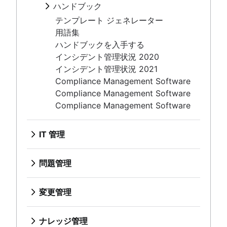
信頼性と可用性
IT 運用のための最新のインシデン
概要
ハンドブック
誰も責めない
IT 管理
MTTF（平均故障時間）
ト管理
インシデント コミュニケーション
レポート
概要
テンプレート ジェネレーター
概要
IT ディザスタ リカバリ計画の策定
オンコール スケジュール
ミーティング
インシデント対応
用語集
方法
顧客通知の自動化
問題管理
タイムライン
事後分析
ハンドブックを入手する
ディザスタ リカバリ計画の例
概要
5 つの Why
インシデント管理状況 2020
バグ追跡のベスト プラクティス
テンプレート
公開と非公開の違い
インシデント管理状況 2021
変更管理
役割と責任
Compliance Management Software
概要
プロセス
Compliance Management Software
ベスト・プラクティス
ナレッジ管理
Compliance Management Software
役割と責任
概要
変更諮問委員会
ナレッジ ベースとは
エンタープライズ サービス管理
変更管理タイプ
IT 管理
ナレッジ センター サポート (KCS) とは
概要
概要
セルフサービス型ナレッジ ベース
人事サービスの管理と提供
ITIL
問題管理
HR の自動化のベスト プラクティス
概要
概要
ESM の実装に関する 3 つのヒント
DevOps と ITIL の比較
IT オペレーション
テンプレート
オフボーディング プロセスを理解する
変更管理
ITIL サービス戦略ガイド
概要
役割と責任
従業員エクスペリエンス管理戦略
概要
ITIL サービスのトランジション
IT インフラストラクチャ管理
プロセス
オンボーディング ソフトウェアのトップ 9
IT 運用管理
ベスト・プラクティス
継続的なサービス改善
ナレッジ管理
ネットワーク インフラストラクチャ
従業員エクスペリエンス プラットフォーム
概要