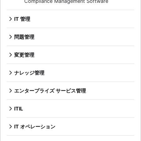
Compliance Management Software
IT 管理
概要
問題管理
概要
テンプレート
変更管理
役割と責任
概要
プロセス
ベスト・プラクティス
ナレッジ管理
役割と責任
概要
変更諮問委員会
ナレッジ ベースとは
エンタープライズ サービス管理
変更管理タイプ
ナレッジ センター サポート (KCS) とは
概要
セルフサービス型ナレッジ ベース
人事サービスの管理と提供
ITIL
HR の自動化のベスト プラクティス
概要
ESM の実装に関する 3 つのヒント
DevOps と ITIL の比較
IT オペレーション
オフボーディング プロセスを理解する
ITIL サービス戦略ガイド
概要
従業員エクスペリエンス管理戦略
ITIL サービスのトランジション