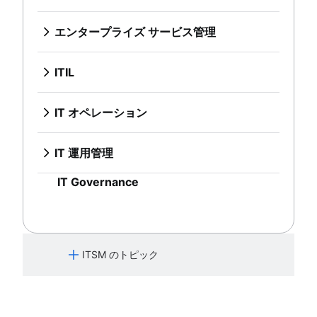
役割と責任
概要
IT Governance
オンボーディング ワークフロー
システムのアップグレード
変更諮問委員会
ナレッジ ベースとは
従業員オンボーディング チェックリスト
エンタープライズ サービス管理
サービスのマッピング
変更管理タイプ
ナレッジ センター サポート (KCS) と
IT デリバリー サービス
概要
アプリケーション依存関係マッピング
は
人事ヘルプ デスク ソフトウェア
人事サービスの管理と提供
IT インフラストラクチャ
ITIL
セルフサービス型ナレッジ ベース
人材管理サービス センター
HR の自動化のベスト プラクティス
概要
人事ケース管理
ESM の実装に関する 3 つのヒント
DevOps と ITIL の比較
IT オペレーション
変更管理ツール
オフボーディング プロセスを理解する
ITIL サービス戦略ガイド
概要
HR の自動化
従業員エクスペリエンス管理戦略
ITIL サービスのトランジション
IT インフラストラクチャ管理
人事プロセスの改善
オンボーディング ソフトウェアのトッ
IT 運用管理
継続的なサービス改善
ネットワーク インフラストラクチャ
データ ガバナンス
プ 9
概要
IT Governance
人事サービス提供モデル
従業員エクスペリエンス プラットフォ
システムのアップグレード
人事ナレッジ マネジメント
ーム
サービスのマッピング
人事ワークフローの自動化
オンボーディング ワークフロー
アプリケーション依存関係マッピング
従業員オンボーディング チェックリス
IT インフラストラクチャ
ト
ITSM のトピック
IT デリバリー サービス
人事ヘルプ デスク ソフトウェア
サービス リクエスト管理
人材管理サービス センター
概要