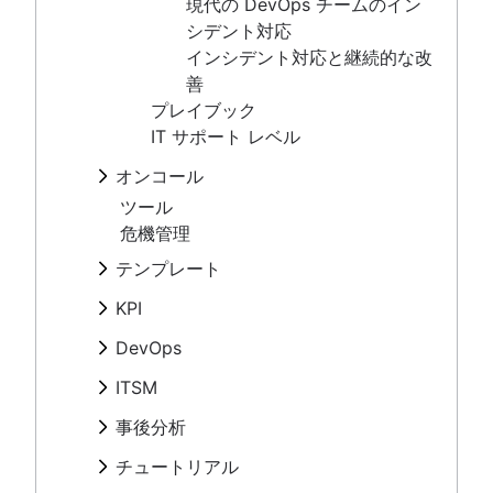
テンプレート
現代の DevOps チームのイン
アラートによる疲弊
概要
シデント対応
KPI
オンコールの改善
エスカレーション パス テンプレート
インシデント対応と継続的な改
IT アラート
概要
DevOps
善
エスカレーション ポリシー
一般的な指標
概要
プレイブック
ITSM
重大度
SRE
IT サポート レベル
ダウンタイムのコスト
概要
事後分析
構築した者が運用する
SLA と SLO と SLI
重大インシデント管理
オンコール
問題管理とインシデント管理の比較
概要
チュートリアル
エラー予算
IT インシデント管理
概要
ツール
ChatOps
テンプレート
信頼性と可用性
IT 運用のための最新のインシデント管理
概要
オンコール スケジュール
危機管理
ハンドブック
誰も責めない
MTTF（平均故障時間）
IT ディザスタ リカバリ計画の策定方法
インシデント コミュニケーション
オンコール手当て
レポート
概要
テンプレート
テンプレート ジェネレーター
ディザスタ リカバリ計画の例
オンコール スケジュール
アラートによる疲弊
ミーティング
インシデント対応
概要
用語集
バグ追跡のベスト プラクティス
顧客通知の自動化
KPI
オンコールの改善
タイムライン
事後分析
エスカレーション パス テンプレー
ハンドブックを入手する
IT アラート
概要
5 つの Why
DevOps
ト
インシデント管理状況 2020
エスカレーション ポリシー
一般的な指標
公開と非公開の違い
概要
インシデント管理状況 2021
ITSM
重大度
SRE
Compliance Management Software
ダウンタイムのコスト
概要
事後分析
構築した者が運用する
Compliance Management Software
SLA と SLO と SLI
重大インシデント管理
問題管理とインシデント管理の比較
概要
Compliance Management Software
チュートリアル
エラー予算
IT インシデント管理
ChatOps
テンプレート