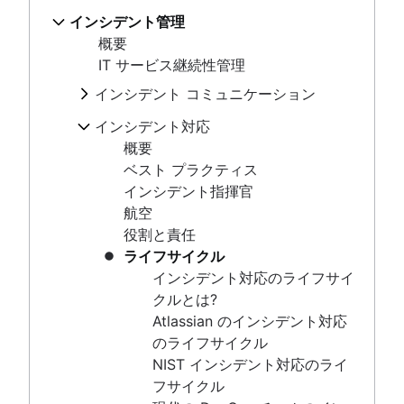
Jira Service Management のカスタマイズ
IT 指標とレポート
テンプレート
構成管理データベース
概要
インシデント管理
メール サポートからの移行
SLA: 何を、なぜ、どのように
ワークショップ
構成管理と資産管理の比較
ベスト プラクティス
概要
サービス カタログ
最初の連絡での解決が重要な理由
IT と ソフトウェア資産管理のベストプ
インシデント指揮官
IT サービス継続性管理
仮想エージェントとは
ヘルプ デスク
ラクティス
航空
IT サポート
サービス デスクとヘルプ デスク、およ
インシデント コミュニケーション
資産追跡
役割と責任
IT サービス ポータル
びITSM
概要
ハードウェア資産管理
ライフサイクル
インシデント対応
IT チケット管理システム
DevOps のアプローチで IT サポートを
テンプレート
資産管理ライフサイクル
インシデント対応のライフサイクルとは?
概要
Service request process
実行する方法
ワークショップ
Atlassian のインシデント対応のライフサイク
ベスト プラクティス
対話型チケット
ル
インシデント指揮官
Jira Service Management のカスタマ
NIST インシデント対応のライフサイクル
航空
イズ
現代の DevOps チームのインシデント対応
役割と責任
メール サポートからの移行
インシデント対応と継続的な改善
ライフサイクル
サービス カタログ
プレイブック
インシデント対応のライフサイ
仮想エージェントとは
IT サポート レベル
クルとは?
IT サポート
Atlassian のインシデント対応
IT サービス ポータル
オンコール
のライフサイクル
IT チケット管理システム
概要
ツール
NIST インシデント対応のライ
Service request process
オンコール スケジュール
危機管理
フサイクル
オンコール手当て