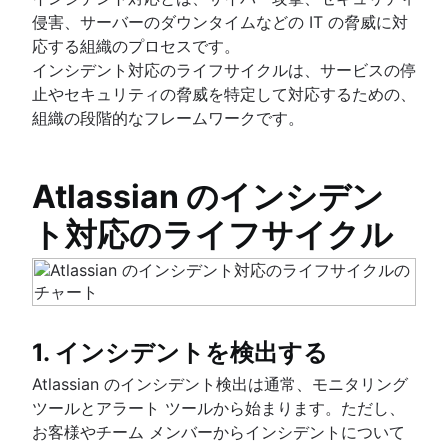
レポート
概要
テンプレート ジェネレーター
ディザスタ リカバリ計画の例
オンコール スケジュール
侵害、サーバーのダウンタイムなどの IT の脅威に対
ミーティング
インシデント対応
用語集
バグ追跡のベスト プラクティス
顧客通知の自動化
応する組織のプロセスです。
タイムライン
事後分析
ハンドブックを入手する
インシデント対応のライフサイクルは、サービスの停
5 つの Why
インシデント管理状況 2020
止やセキュリティの脅威を特定して対応するための、
公開と非公開の違い
インシデント管理状況 2021
組織の段階的なフレームワークです。
Compliance Management Software
Compliance Management Software
Compliance Management Software
Atlassian のインシデン
ト対応のライフサイクル
IT 管理
概要
問題管理
概要
テンプレート
変更管理
1. インシデントを検出する
役割と責任
概要
プロセス
Atlassian のインシデント検出は通常、モニタリング
ベスト・プラクティス
ナレッジ管理
ツールとアラート ツールから始まります。ただし、
役割と責任
概要
お客様やチーム メンバーからインシデントについて
変更諮問委員会