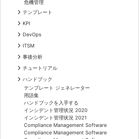
オンコール スケジュール
危機管理
オンコール手当て
テンプレート
アラートによる疲弊
概要
KPI
オンコールの改善
エスカレーション パス テンプレート
IT アラート
概要
DevOps
エスカレーション ポリシー
一般的な指標
概要
ITSM
重大度
SRE
ダウンタイムのコスト
概要
事後分析
構築した者が運用する
SLA と SLO と SLI
重大インシデント管理
問題管理とインシデント管理の比較
概要
チュートリアル
エラー予算
IT インシデント管理
ChatOps
テンプレート
信頼性と可用性
IT 運用のための最新のインシデント管理
概要
ハンドブック
誰も責めない
MTTF（平均故障時間）
IT ディザスタ リカバリ計画の策定方法
インシデント コミュニケーション
レポート
概要
テンプレート ジェネレーター
ディザスタ リカバリ計画の例
オンコール スケジュール
ミーティング
インシデント対応
用語集
バグ追跡のベスト プラクティス
顧客通知の自動化
タイムライン
事後分析
ハンドブックを入手する
5 つの Why
インシデント管理状況 2020
公開と非公開の違い
インシデント管理状況 2021
Compliance Management Software
Compliance Management Software