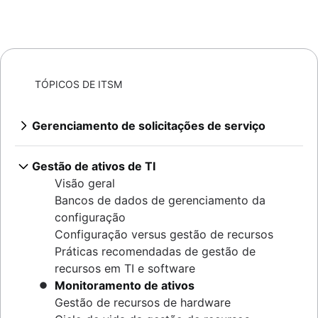
TÓPICOS DE ITSM
Gerenciamento de solicitações de serviço
Visão geral
Práticas recomendadas para a criação de
Gestão de ativos de TI
uma central de atendimento
Visão geral
Métricas e relatórios de TI
Bancos de dados de gerenciamento da
SLAs: o que são, sua importância, utilização
configuração
Por que a resolução no primeiro contato é
Configuração versus gestão de recursos
importante
Práticas recomendadas de gestão de
Help desk
recursos em TI e software
Central de atendimento x help desk x ITSM
Monitoramento de ativos
Como executar o suporte de TI da maneira
Gestão de recursos de hardware
DevOps