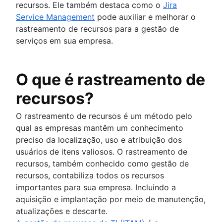
Melhoria contínua do serviço
MTTF (tempo médio sem falhas)
operações de TI
Comunicação de incidentes
recursos. Ele também destaca como o
Jira
Infraestrutura de rede
Relatórios
Visão geral
Os nove principais softwares de integração
Gerador de templates
Visão geral
Como desenvolver um plano de recuperaç
Cronograma de plantão
Service Management
pode auxiliar e melhorar o
IT Governance
Reunião
Resposta a incidentes
Plataformas de experiência dos funcionários
Glossário
Upgrade do sistema
de desastres de TI
Automatização de notificações de clientes
rastreamento de recursos para a gestão de
Cronogramas
Análises retrospectivas
Fluxo de trabalho de integração
Leia o manual
Mapeamento de serviços
Exemplos de planos de recuperação de
serviços em sua empresa.
Os cinco porquês
Checklist de integração de funcionários
Relatório sobre o Estado do Gerenciamento de
Mapeamento de dependências de aplicativos
desastres
Público vs. privado
Entrega de serviços de TI
Incidentes de 2020
Infraestrutura de TI
Práticas recomendadas para rastreamento 
Software de central de ajuda de RH
Relatório do estado do gerenciamento de
bugs
O que é rastreamento de
Central de serviços de RH
incidentes de 2021
Gerenciamento de casos de RH
Compliance Management Software
recursos?
Ferramentas de gerenciamento de alteração
Compliance Management Software
Automação de RH
O rastreamento de recursos é um método pelo
Compliance Management Software
Melhoria do processo de RH
qual as empresas mantêm um conhecimento
Governança de dados
preciso da localização, uso e atribuição dos
Modelo de prestação de serviços de RH
usuários de itens valiosos. O rastreamento de
Gerenciamento de conhecimento de RH
recursos, também conhecido como gestão de
Automação de fluxo de trabalho de RH
recursos, contabiliza todos os recursos
importantes para sua empresa. Incluindo a
aquisição e implantação por meio de manutenção,
atualizações e descarte.