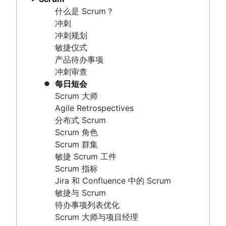
项目状态报告
每日短会
Product-led growth
什么是 Scrum？
工作流程图
Scrum 大师
Story mapping
冲刺
项目路线图
Agile Retrospectives
冲刺规划
项目时间表
分布式 Scrum
敏捷仪式
问题跟踪软件
Scrum 角色
产品待办事项
项目管理路线图工具
Scrum 群集
冲刺审查
技术路线图
敏捷 Scrum 工件
每日短会
项目计划软件
Scrum 指标
Scrum 大师
待办事项列表管理工具
Jira 和 Confluence 中的 Scrum
Agile Retrospectives
工作流管理
敏捷与 Scrum
分布式 Scrum
工作流示例
待办事项列表优化
Scrum 角色
如何创建项目路线图
Scrum 大师与项目经理
Scrum 群集
冲刺规划工具
敏捷 Scrum 工件
冲刺演示
Scrum 指标
看板
项目时间线软件
Jira 和 Confluence 中的 Scrum
什么是看板？
任务自动化
敏捷与 Scrum
看板
产品待办事项与冲刺待办事项对比
敏捷项目管理
待办事项列表优化
WIP 限制
工作流管理工具
什么是敏捷项目管理？
Scrum 大师与项目经理
看板与 Scrum 对比分析
项目依赖关系
敏捷方法与瀑布式方法对比分析