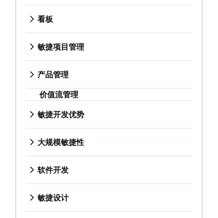
产品管理
Kanplan
任务管理仪表板
敏捷工作流
什么是产品管理？
看板卡
看板
冲刺节奏
人工智能工作流自动化
价值流管理
产品路线图
什么是看板？
快速跟进
长篇故事、故事和计划
产品经理
看板
敏捷开发优势
斐波那契故事点
敏捷长篇故事
敏捷项目管理
新任产品经理的建议
WIP 限制
敏捷的优势是什么？
产品管理与项目管理
用户故事
什么是敏捷项目管理？
敏捷路线图
看板与 Scrum 对比分析
从业务战略到开发
截止日期管理
故事点和估算
敏捷方法与瀑布式方法对比分析
大规模敏捷性
产品路线图演示
产品管理
Kanplan
敏捷竞争优势
项目管理技能
任务管理工具
敏捷工作流
什么是规模化敏捷？
产品要求
什么是产品管理？
看板卡
敏捷思维
工作量管理
敏捷开发指标
人工智能工作流自动化
价值流管理
管理敏捷项目组合
产品分析
产品路线图
软件开发
实现敏捷
免费的项目管理软件
甘特图
长篇故事、故事和计划
精益项目组合管理
产品开发
产品经理
什么是软件开发？
敏捷开发优势
持续改进流程
免费的项目管理软件
敏捷长篇故事
敏捷目标和关键成果 (OKR)
远程产品管理
新任产品经理的建议
软件开发人员
敏捷的优势是什么？
敏捷设计
Risk analysis
项目集经理与项目经理对比分析
用户故事
长期敏捷规划
最简可行产品
敏捷路线图
开发经理与 Scrum 大师对比分析
从业务战略到开发
什么是敏捷设计？
Project management AI agents
项目基线
故事点和估算
Scaled Agile Framework
大规模敏捷性
产品发现
产品路线图演示
Git
敏捷竞争优势
设计流程
What is a PMO?
持续改进
任务管理工具
敏捷 Spotify 模型
什么是规模化敏捷？
敏捷营销
产品规格
产品要求
分支策略
敏捷思维
产品设计流程
Adaptive project management
精益原则：提升 DevOps 效率
敏捷开发指标
规模化 Scrum
管理敏捷项目组合
什么是敏捷营销？
产品开发策略
产品分析
在 Git 中创建分支
软件开发
实现敏捷
协作设计
DevOps
Scrum 的支柱
甘特图
敏捷铁三角
精益项目组合管理
营销项目经理
产品开发软件
产品开发
代码审查
什么是软件开发？
创意运营
Scrum 板
免费的项目管理软件
大规模 Scrum 框架
敏捷目标和关键成果 (OKR)
敏捷营销团队
新产品开发流程
远程产品管理
软件发布
软件开发人员
敏捷开发团队
Design sprint
敏捷设计
瀑布方法
项目集经理与项目经理对比分析
改进型 Kata
长期敏捷规划
人工智能营销自动化
产品管理 KPI
最简可行产品
无压力发布
开发经理与 Scrum 大师对比分析
什么是敏捷团队？
什么是敏捷设计？
Scrum 速度
项目基线
敏捷开发扩展基础知识以外的信息
Scaled Agile Framework
营销运营
净推荐值
产品发现
技术债务
Git