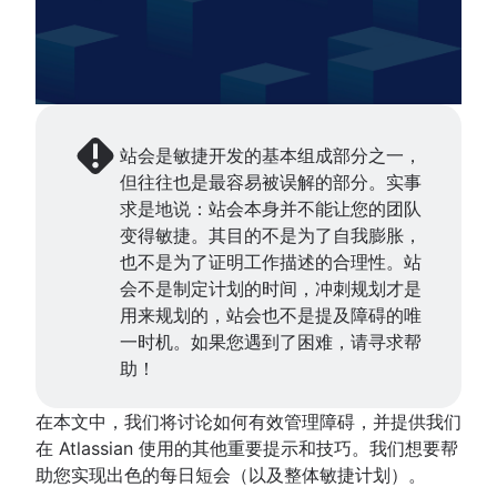
持续改进流程
免费的项目管理软件
敏捷目标和关键成果 (OKR)
远程产品管理
软件开发人员
敏捷设计
Risk analysis
项目集经理与项目经理对比分析
长期敏捷规划
最简可行产品
开发经理与 Scrum 大师对比分析
什么是敏捷设计？
Project management AI agents
项目基线
Scaled Agile Framework
产品发现
Git
设计流程
What is a PMO?
持续改进
敏捷 Spotify 模型
敏捷营销
产品规格
分支策略
产品设计流程
Adaptive project management
精益原则：提升 DevOps 效率
规模化 Scrum
什么是敏捷营销？
产品开发策略
在 Git 中创建分支
协作设计
DevOps
Scrum 的支柱
敏捷铁三角
营销项目经理
产品开发软件
站会是敏捷开发的基本组成部分之一，
代码审查
创意运营
Scrum 板
大规模 Scrum 框架
敏捷营销团队
新产品开发流程
但往往也是最容易被误解的部分。实事
软件发布
敏捷开发团队
Design sprint
瀑布方法
改进型 Kata
人工智能营销自动化
产品管理 KPI
求是地说：站会本身并不能让您的团队
无压力发布
什么是敏捷团队？
Scrum 速度
敏捷开发扩展基础知识以外的信息
营销运营
净推荐值
变得敏捷。其目的不是为了自我膨胀，
技术债务
远程团队
就绪标准
敏捷开发教程
产品评判
也不是为了证明工作描述的合理性。站
敏捷测试
敏捷专家
精益方法与敏捷方法
Jira 教程
产品优先级排序框架
会不是制定计划的时间，冲刺规划才是
事件响应
发布就绪型团队
Scrumban
使用 Jira 和 Confluence 开展冲刺优化
产品功能
用来规划的，站会也不是提及障碍的唯
敏捷对话
持续集成
Agilent 的敏捷之旅
精益方法
Jira 的 Scrum
产品管理工具
一时机。如果您遇到了困难，请寻求帮
借助 Jira 开展敏捷沟通
软件开发生命周期
Jira Advanced Roadmaps
Sprint 待办事项
Jira 的高级 Scrum
产品生命周期管理
助！
营销敏捷性
缺陷分类
Twitter 如何使用 Jira
关于敏捷教练
燃起图
Jira 的看板
产品路线图软件
敏捷客户研究
软件部署
敏捷教练团队
看板原则
Jira 中的长篇故事
产品发布清单
在本文中，我们将讨论如何有效管理障碍，并提供我们
大处着眼，小处着手
所有文章
Adaptive software development
看板指标
在 Jira 中创建敏捷面板
产品策略
在 Atlassian 使用的其他重要提示和技巧。我们想要帮
计划经理与项目经理
Jira 中的冲刺
产品工程
助您实现出色的每日短会（以及整体敏捷计划）。
甘特图示例
Jira 的版本