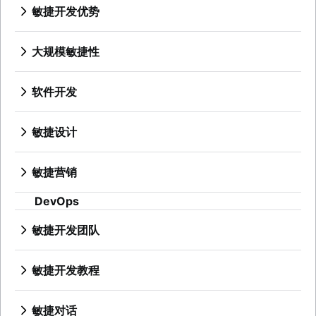
产品经理
敏捷开发优势
敏捷长篇故事
新任产品经理的建议
敏捷的优势是什么？
用户故事
敏捷路线图
从业务战略到开发
故事点和估算
大规模敏捷性
产品路线图演示
敏捷竞争优势
任务管理工具
什么是规模化敏捷？
产品要求
敏捷思维
敏捷开发指标
管理敏捷项目组合
产品分析
软件开发
实现敏捷
甘特图
精益项目组合管理
产品开发
什么是软件开发？
免费的项目管理软件
敏捷目标和关键成果 (OKR)
远程产品管理
软件开发人员
敏捷设计
项目集经理与项目经理对比分析
长期敏捷规划
最简可行产品
开发经理与 Scrum 大师对比分析
什么是敏捷设计？
项目基线
Scaled Agile Framework
产品发现
Git
设计流程
持续改进
敏捷 Spotify 模型
敏捷营销
产品规格
分支策略
产品设计流程
精益原则：提升 DevOps 效率
规模化 Scrum
什么是敏捷营销？
产品开发策略
在 Git 中创建分支
协作设计
DevOps
Scrum 的支柱
敏捷铁三角
营销项目经理
产品开发软件
代码审查
创意运营
Scrum 板
大规模 Scrum 框架
敏捷营销团队
新产品开发流程
软件发布
敏捷开发团队
Design sprint
瀑布方法
改进型 Kata
人工智能营销自动化
产品管理 KPI
无压力发布
什么是敏捷团队？
Scrum 速度
敏捷开发扩展基础知识以外的信息
营销运营
净推荐值
技术债务
远程团队
就绪标准
敏捷开发教程
产品评判
敏捷测试
敏捷专家
精益方法与敏捷方法
Jira 教程
产品优先级排序框架
事件响应
发布就绪型团队
Scrumban
使用 Jira 和 Confluence 开展冲刺优化
产品功能
敏捷对话
持续集成
Agilent 的敏捷之旅