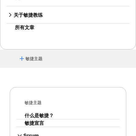
精益方法
Jira 的 Scrum
产品管理工具
借助 Jira 开展敏捷沟通
软件开发生命周期
Jira Advanced Roadmaps
Sprint 待办事项
Jira 的高级 Scrum
产品生命周期管理
营销敏捷性
缺陷分类
Twitter 如何使用 Jira
关于敏捷教练
燃起图
Jira 的看板
产品路线图软件
敏捷客户研究
软件部署
敏捷教练团队
看板原则
Jira 中的长篇故事
产品发布清单
大处着眼，小处着手
所有文章
Adaptive software development
看板指标
在 Jira 中创建敏捷面板
产品策略
计划经理与项目经理
Jira 中的冲刺
产品工程
甘特图示例
Jira 的版本
产品运营
对于“完成”的定义
Jira 的问题
产品项目组合管理
敏捷主题
待办事项列表梳理
Jira 的燃尽图
人工智能产品管理
精益流程改进
在 Jira 中自动创建子任务
增长型产品管理
什么是敏捷？
待办事项列表优化会议
在 Jira 中自动分配事务
产品指标
敏捷宣言
Scrum 价值观
在 Jira 中同步长篇故事和故事
产品发布
工作范围
在 Jira 中上报问题
Scrum
功能请求
Scrum 工具
什么是 Scrum？
产品发布
敏捷主题
敏捷项目管理工具
冲刺
产品发布时间线
工作流自动化软件
冲刺规划
产品规划
什么是敏捷？
敏捷模板
敏捷仪式
产品发布会
敏捷宣言
任务跟踪器
产品待办事项
产品运营模式
工作流自动化
冲刺审查
产品设计
Scrum