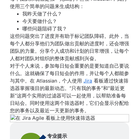
技术路线图
使用三个简单的问题来生成结构：
项目计划软件
我昨天做了什么？
待办事项列表管理工具
今天要做什么？
工作流管理
哪些问题阻碍了我？
工作流示例
这些问题突出了进度并有助于标记团队障碍。此外，当
如何创建项目路线图
每个人都分享他们为团队做出贡献的进度时，还会增强
冲刺规划工具
团队的力量。分享个人成功和计划的日常增强，让每个
冲刺演示
人都对团队对组织的整体贡献感到兴奋。
项目时间线软件
对于个人来说，参加每日短会重要的是要知道自己要说
任务自动化
什么。这就确保了每日短会的作用，并让每个人都能参
产品待办事项与冲刺待办事项对比
与其中。在 Atlassian，个人使用
Jira
看板通过快速筛
工作流管理工具
选器掌握项目的最新动态。“只有我的事务”和“最近更
项目依赖关系
新”这两个实用的过滤器可以一起使用，以帮助准备每
任务管理仪表板
日站会。同时使用这两个筛选器时，它们会显示分配给
冲刺节奏
您的事务以及最近一天更新的事务。
快速跟进
斐波那契故事点
产品管理与项目管理
截止日期管理
专业提示