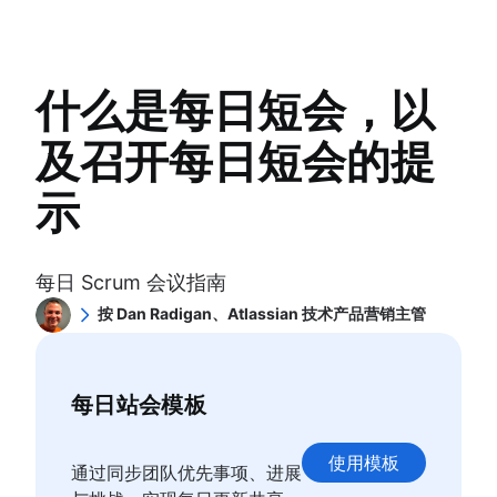
产品规划
增长型产品管理
什么是敏捷？
敏捷模板
待办事项列表优化会议
在 Jira 中自动分配事务
产品发布会
产品指标
敏捷宣言
任务跟踪器
Scrum 价值观
在 Jira 中同步长篇故事和故事
产品运营模式
产品发布
工作流自动化
工作范围
在 Jira 中上报问题
产品设计
Scrum
功能请求
什么是每日短会，以
项目状态报告
Scrum 工具
Product-led growth
什么是 Scrum？
产品发布
工作流程图
敏捷项目管理工具
Story mapping
冲刺
产品发布时间线
及召开每日短会的提
项目路线图
工作流自动化软件
冲刺规划
产品规划
项目时间表
敏捷模板
敏捷仪式
产品发布会
示
问题跟踪软件
任务跟踪器
产品待办事项
产品运营模式
项目管理路线图工具
工作流自动化
冲刺审查
产品设计
技术路线图
项目状态报告
每日短会
Product-led growth
每日 Scrum 会议指南
项目计划软件
工作流程图
Scrum 大师
Story mapping
待办事项列表管理工具
项目路线图
按 Dan Radigan、Atlassian 技术产品营销主管
Agile Retrospectives
工作流管理
项目时间表
敏捷开发对我的职业和个人都产生了巨大的影响，因
分布式 Scrum
为我了解到，无论是在代码还是在生活中，最好的体
工作流示例
问题跟踪软件
Scrum 角色
验就是敏捷开发。在技术、摄影和摩托车赛的交叉领
如何创建项目路线图
项目管理路线图工具
Scrum 群集
每日站会模板
域，您会经常看到我的身影。
冲刺规划工具
技术路线图
敏捷 Scrum 工件
冲刺演示
项目计划软件
Scrum 指标
使用模板
项目时间线软件
待办事项列表管理工具
通过同步团队优先事项、进展
Jira 和 Confluence 中的 Scrum
任务自动化