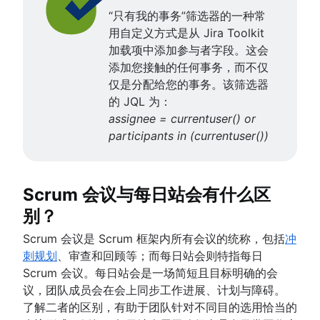
项目管理技能
“只有我的事务”筛选器的一种常
工作量管理
用自定义方式是从
Jira Toolkit
免费的项目管理软件
加载项
中添加参与者字段。这会
持续改进流程
添加您接触的任何事务，而不仅
Risk analysis
仅是分配给您的事务。该筛选器
Project management AI agents
的 JQL 为：
What is a PMO?
assignee = currentuser() or
Adaptive project management
participants in (currentuser())
Scrum 会议与每日站会有什么区
别？
Scrum 会议是 Scrum 框架内所有会议的统称，包括
冲
刺规划
、审查和回顾等；而每日站会则特指每日
Scrum 会议。每日站会是一场简短且目标明确的会
议，团队成员会在会上同步工作进展、计划与障碍。
了解二者的区别，有助于团队针对不同目的选用恰当的