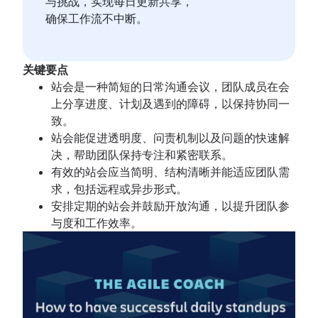
工作流管理
与挑战，实现每日更新共享，
敏捷与 Scrum
产品待办事项与冲刺待办事项对比
工作流示例
确保工作流不中断。
待办事项列表优化
工作流管理工具
如何创建项目路线图
Scrum 大师与项目经理
项目依赖关系
冲刺规划工具
任务管理仪表板
冲刺演示
关键要点
看板
冲刺节奏
项目时间线软件
站会是一种简短的日常沟通会议，团队成员在会
什么是看板？
快速跟进
任务自动化
上分享进度、计划及遇到的障碍，以保持协同一
看板
斐波那契故事点
产品待办事项与冲刺待办事项对比
致。
敏捷项目管理
WIP 限制
产品管理与项目管理
工作流管理工具
站会能促进透明度、问责机制以及问题的快速解
什么是敏捷项目管理？
看板与 Scrum 对比分析
截止日期管理
项目依赖关系
决，帮助团队保持专注和紧密联系。
敏捷方法与瀑布式方法对比分析
产品管理
Kanplan
项目管理技能
任务管理仪表板
有效的站会应当简明、结构清晰并能适应团队需
敏捷工作流
什么是产品管理？
看板卡
工作量管理
冲刺节奏
求，包括远程或异步形式。
人工智能工作流自动化
价值流管理
产品路线图
免费的项目管理软件
快速跟进
安排定期的站会并鼓励开放沟通，以提升团队参
长篇故事、故事和计划
产品经理
敏捷开发优势
持续改进流程
斐波那契故事点
与度和工作效率。
敏捷长篇故事
新任产品经理的建议
敏捷的优势是什么？
Risk analysis
产品管理与项目管理
用户故事
敏捷路线图
从业务战略到开发
Project management AI agents
截止日期管理
故事点和估算
大规模敏捷性
产品路线图演示
敏捷竞争优势
What is a PMO?
项目管理技能
任务管理工具
什么是规模化敏捷？
产品要求
敏捷思维
Adaptive project management
工作量管理
敏捷开发指标
管理敏捷项目组合
产品分析
软件开发
实现敏捷
免费的项目管理软件
甘特图
精益项目组合管理
产品开发
什么是软件开发？