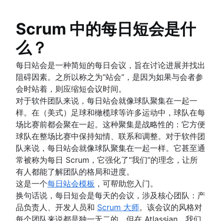
产品运营
对于“完成”的定义
Jira 的问题
产品项目组合管理
待办事项列表梳理
Jira 的燃尽图
Scrum 中的每日短会是什
人工智能产品管理
精益流程改进
在 Jira 中自动创建子任务
增长型产品管理
么？
待办事项列表优化会议
在 Jira 中自动分配事务
产品指标
Scrum 价值观
在 Jira 中同步长篇故事和故事
产品发布
每日站会是一种简短的每日会议，旨在讨论进展并找出
工作范围
在 Jira 中上报问题
功能请求
阻碍因素。之所以称之为“站会”，是因为如果与会者参
Scrum 工具
产品发布
会时站着，则应缩短会议时间。
敏捷项目管理工具
产品发布时间线
对于软件团队来说，每日站会就像球队聚集在一起一
工作流自动化软件
产品规划
样。在（美式）足球和橄榄球等许多运动中，球队在每
敏捷模板
产品发布会
场比赛前都会聚在一起。这种聚集是战略性的：它方便
任务跟踪器
产品运营模式
球队在整场比赛中保持知情、联系和调整。对于软件团
工作流自动化
产品设计
队来说，每日站会就像球队聚集在一起一样。它甚至通
项目状态报告
Product-led growth
常被称为每日 Scrum，它强化了“我们”的理念，让所
工作流程图
Story mapping
有人都能了解团队的格局和进度。
项目路线图
这是一个
每日站会模板
，可帮助您入门。
项目时间表
换句话说，每日短会是每天的会议，涉及核心团队：产
问题跟踪软件
品负责人、开发人员和
Scrum 大师
。该会议的风格对
项目管理路线图工具
每个团队来说都是独一无二的，但在 Atlassian，我们