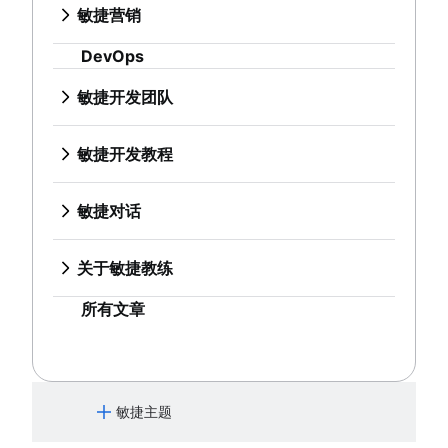
远程团队
设计流程
就绪标准
持续改进
敏捷开发教程
敏捷 Spotify 模型
敏捷营销
产品评判
产品规格
敏捷测试
分支策略
敏捷专家
产品设计流程
精益方法与敏捷方法
精益原则：提升 DevOps 效率
Jira 教程
规模化 Scrum
什么是敏捷营销？
产品优先级排序框架
产品开发策略
事件响应
在 Git 中创建分支
发布就绪型团队
协作设计
Scrumban
DevOps
Scrum 的支柱
使用 Jira 和 Confluence 开展冲刺优化
敏捷铁三角
营销项目经理
产品功能
产品开发软件
敏捷对话
持续集成
代码审查
Agilent 的敏捷之旅
创意运营
精益方法
Scrum 板
Jira 的 Scrum
大规模 Scrum 框架
敏捷营销团队
产品管理工具
新产品开发流程
借助 Jira 开展敏捷沟通
软件开发生命周期
软件发布
Jira Advanced Roadmaps
敏捷开发团队
Design sprint
Sprint 待办事项
瀑布方法
Jira 的高级 Scrum
改进型 Kata
人工智能营销自动化
产品生命周期管理
产品管理 KPI
营销敏捷性
缺陷分类
无压力发布
Twitter 如何使用 Jira
什么是敏捷团队？
关于敏捷教练
燃起图
Scrum 速度
Jira 的看板
敏捷开发扩展基础知识以外的信息
营销运营
产品路线图软件
净推荐值
敏捷客户研究
软件部署
技术债务
远程团队
敏捷教练团队
看板原则
就绪标准
Jira 中的长篇故事
敏捷开发教程
产品发布清单
产品评判
大处着眼，小处着手
所有文章
Adaptive software development
敏捷测试
敏捷专家
看板指标
精益方法与敏捷方法
在 Jira 中创建敏捷面板
Jira 教程
产品策略
产品优先级排序框架
事件响应
发布就绪型团队
计划经理与项目经理
Scrumban
Jira 中的冲刺
使用 Jira 和 Confluence 开展冲刺优化
产品工程
产品功能
敏捷对话
持续集成
Agilent 的敏捷之旅
甘特图示例
精益方法
Jira 的版本
Jira 的 Scrum
产品运营
产品管理工具
借助 Jira 开展敏捷沟通
软件开发生命周期
Jira Advanced Roadmaps
对于“完成”的定义
Sprint 待办事项
Jira 的问题
Jira 的高级 Scrum
产品项目组合管理
产品生命周期管理
营销敏捷性
缺陷分类
Twitter 如何使用 Jira
关于敏捷教练
待办事项列表梳理
燃起图
Jira 的燃尽图
Jira 的看板
人工智能产品管理
产品路线图软件
敏捷客户研究
软件部署
敏捷教练团队
精益流程改进
看板原则
在 Jira 中自动创建子任务
Jira 中的长篇故事
增长型产品管理
产品发布清单
大处着眼，小处着手
所有文章
Adaptive software development
待办事项列表优化会议
看板指标
在 Jira 中自动分配事务
在 Jira 中创建敏捷面板
产品指标
产品策略
Scrum 价值观
计划经理与项目经理
在 Jira 中同步长篇故事和故事
Jira 中的冲刺
产品发布
产品工程
工作范围
甘特图示例
在 Jira 中上报问题
Jira 的版本
功能请求
产品运营
Scrum 工具
对于“完成”的定义
Jira 的问题
产品发布
产品项目组合管理
敏捷主题
敏捷项目管理工具
待办事项列表梳理
Jira 的燃尽图
产品发布时间线
人工智能产品管理
工作流自动化软件
精益流程改进
在 Jira 中自动创建子任务