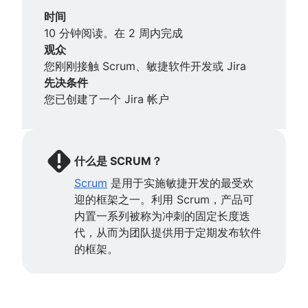
协作设计
Project management AI agents
DevOps
Scrum 的支柱
敏捷铁三角
营销项目经理
产品开发软件
代码审查
时间
创意运营
What is a PMO?
Scrum 板
大规模 Scrum 框架
敏捷营销团队
新产品开发流程
软件发布
敏捷开发团队
10 分钟阅读。在 2 周内完成
Design sprint
Adaptive project management
瀑布方法
改进型 Kata
人工智能营销自动化
产品管理 KPI
无压力发布
什么是敏捷团队？
观众
Scrum 速度
敏捷开发扩展基础知识以外的信息
营销运营
净推荐值
技术债务
远程团队
您刚刚接触 Scrum、敏捷软件开发或 Jira
就绪标准
敏捷开发教程
产品评判
敏捷测试
敏捷专家
先决条件
精益方法与敏捷方法
Jira 教程
产品优先级排序框架
事件响应
发布就绪型团队
您已创建了一个 Jira 帐户
Scrumban
使用 Jira 和 Confluence 开展冲刺优化
产品功能
持续集成
Agilent 的敏捷之旅
精益方法
Jira 的 Scrum
产品管理工具
软件开发生命周期
Jira Advanced Roadmaps
Sprint 待办事项
Jira 的高级 Scrum
产品生命周期管理
缺陷分类
Twitter 如何使用 Jira
燃起图
Jira 的看板
产品路线图软件
软件部署
什么是 SCRUM？
看板原则
Jira 中的长篇故事
产品发布清单
Adaptive software development
Scrum
是用于实施敏捷开发的最受欢
看板指标
在 Jira 中创建敏捷面板
产品策略
迎的框架之一。利用 Scrum，产品可
计划经理与项目经理
Jira 中的冲刺
产品工程
内置一系列被称为冲刺的固定长度迭
甘特图示例
Jira 的版本
产品运营
代，从而为团队提供用于定期发布软件
对于“完成”的定义
Jira 的问题
产品项目组合管理
的框架。
待办事项列表梳理
Jira 的燃尽图
人工智能产品管理
精益流程改进
在 Jira 中自动创建子任务
增长型产品管理
待办事项列表优化会议
在 Jira 中自动分配事务
产品指标
Scrum 价值观
在 Jira 中同步长篇故事和故事
产品发布