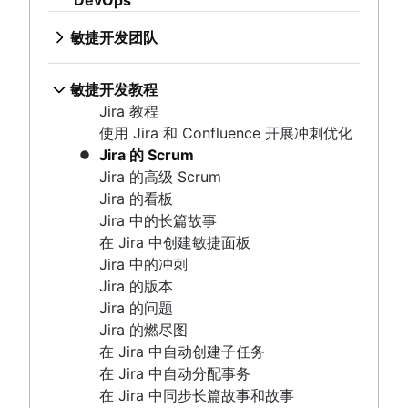
DevOps
Scrum 的支柱
使用 Jira 和 Confluence 开展冲刺优化
敏捷铁三角
营销项目经理
产品功能
产品开发软件
持续集成
代码审查
Agilent 的敏捷之旅
创意运营
精益方法
Scrum 板
Jira 的 Scrum
大规模 Scrum 框架
敏捷营销团队
产品管理工具
新产品开发流程
软件开发生命周期
软件发布
Jira Advanced Roadmaps
敏捷开发团队
Design sprint
Sprint 待办事项
瀑布方法
Jira 的高级 Scrum
改进型 Kata
人工智能营销自动化
产品生命周期管理
产品管理 KPI
缺陷分类
无压力发布
Twitter 如何使用 Jira
什么是敏捷团队？
燃起图
Scrum 速度
Jira 的看板
敏捷开发扩展基础知识以外的信息
营销运营
产品路线图软件
净推荐值
软件部署
技术债务
远程团队
看板原则
就绪标准
Jira 中的长篇故事
敏捷开发教程
产品发布清单
产品评判
Adaptive software development
敏捷测试
敏捷专家
看板指标
精益方法与敏捷方法
在 Jira 中创建敏捷面板
Jira 教程
产品策略
产品优先级排序框架
事件响应
发布就绪型团队
计划经理与项目经理
Scrumban
Jira 中的冲刺
使用 Jira 和 Confluence 开展冲刺优化
产品工程
产品功能
持续集成
Agilent 的敏捷之旅
甘特图示例
精益方法
Jira 的版本
Jira 的 Scrum
产品运营
产品管理工具
软件开发生命周期
Jira Advanced Roadmaps
对于“完成”的定义
Sprint 待办事项
Jira 的问题
Jira 的高级 Scrum
产品项目组合管理
产品生命周期管理
缺陷分类
Twitter 如何使用 Jira
待办事项列表梳理
燃起图
Jira 的燃尽图
Jira 的看板
人工智能产品管理
产品路线图软件
软件部署
精益流程改进
看板原则
在 Jira 中自动创建子任务
Jira 中的长篇故事
增长型产品管理
产品发布清单
Adaptive software development
待办事项列表优化会议
看板指标
在 Jira 中自动分配事务
在 Jira 中创建敏捷面板
产品指标
产品策略
Scrum 价值观
计划经理与项目经理
在 Jira 中同步长篇故事和故事
Jira 中的冲刺
产品发布
产品工程
工作范围
甘特图示例
在 Jira 中上报问题
Jira 的版本
功能请求
产品运营
Scrum 工具
对于“完成”的定义
Jira 的问题
产品发布
产品项目组合管理
敏捷项目管理工具
待办事项列表梳理
Jira 的燃尽图
产品发布时间线
人工智能产品管理
敏捷对话
工作流自动化软件
精益流程改进
在 Jira 中自动创建子任务
产品规划
增长型产品管理
借助 Jira 开展敏捷沟通
敏捷模板
待办事项列表优化会议
在 Jira 中自动分配事务
产品发布会
产品指标
营销敏捷性
关于敏捷教练
任务跟踪器
Scrum 价值观
在 Jira 中同步长篇故事和故事
产品运营模式
产品发布
敏捷客户研究