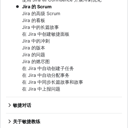
产品功能
持续集成
Agilent 的敏捷之旅
精益方法
Jira 的 Scrum
产品管理工具
软件开发生命周期
Jira Advanced Roadmaps
Sprint 待办事项
Jira 的高级 Scrum
产品生命周期管理
缺陷分类
Twitter 如何使用 Jira
燃起图
Jira 的看板
产品路线图软件
软件部署
看板原则
Jira 中的长篇故事
产品发布清单
Adaptive software development
看板指标
在 Jira 中创建敏捷面板
产品策略
计划经理与项目经理
Jira 中的冲刺
产品工程
甘特图示例
Jira 的版本
产品运营
对于“完成”的定义
Jira 的问题
产品项目组合管理
待办事项列表梳理
Jira 的燃尽图
人工智能产品管理
精益流程改进
在 Jira 中自动创建子任务
增长型产品管理
待办事项列表优化会议
在 Jira 中自动分配事务
产品指标
Scrum 价值观
在 Jira 中同步长篇故事和故事
产品发布
工作范围
在 Jira 中上报问题
功能请求
Scrum 工具
产品发布
敏捷项目管理工具
产品发布时间线
敏捷对话
工作流自动化软件
产品规划
借助 Jira 开展敏捷沟通
敏捷模板
产品发布会
营销敏捷性
关于敏捷教练
任务跟踪器
产品运营模式
敏捷客户研究