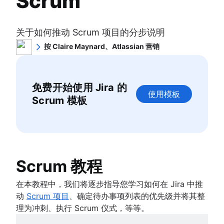
Scrum
冲刺规划
什么是看板？
项目依赖关系
冲刺规划工具
敏捷仪式
看板
任务管理仪表板
冲刺演示
敏捷项目管理
产品待办事项
WIP 限制
冲刺节奏
关于如何推动 Scrum 项目的分步说明
项目时间线软件
什么是敏捷项目管理？
冲刺审查
看板与 Scrum 对比分析
快速跟进
任务自动化
敏捷方法与瀑布式方法对比分析
按 Claire Maynard、Atlassian 营销
每日短会
产品管理
Kanplan
斐波那契故事点
产品待办事项与冲刺待办事项对比
敏捷工作流
Claire 是一位 Atlassian 营销资深人士，在任职期间
Scrum 大师
什么是产品管理？
看板卡
产品管理与项目管理
工作流管理工具
一直致力于增长、绩效和产品营销。目前，她负责推
人工智能工作流自动化
价值流管理
Agile Retrospectives
产品路线图
动 Confluence Cloud 的品牌、内容和营销策略。工
截止日期管理
项目依赖关系
长篇故事、故事和计划
分布式 Scrum
产品经理
免费开始使用 Jira 的
作之余，Claire 喜欢在旧金山或全球新城市冲浪、跑
敏捷开发优势
项目管理技能
任务管理仪表板
敏捷长篇故事
使用模板
Scrum 角色
新任产品经理的建议
步或尝试新餐厅。
Scrum 模板
敏捷的优势是什么？
工作量管理
冲刺节奏
用户故事
Scrum 群集
敏捷路线图
从业务战略到开发
免费的项目管理软件
快速跟进
故事点和估算
大规模敏捷性
敏捷 Scrum 工件
产品路线图演示
敏捷竞争优势
持续改进流程
斐波那契故事点
任务管理工具
什么是规模化敏捷？
Scrum 指标
产品要求
敏捷思维
Risk analysis
产品管理与项目管理
敏捷开发指标
管理敏捷项目组合
Jira 和 Confluence 中的 Scrum
产品分析
软件开发
实现敏捷
Project management AI agents
截止日期管理
甘特图
精益项目组合管理
敏捷与 Scrum
产品开发
什么是软件开发？
Scrum 教程
What is a PMO?
项目管理技能
免费的项目管理软件
敏捷目标和关键成果 (OKR)
待办事项列表优化
远程产品管理
软件开发人员
Adaptive project management
敏捷设计
工作量管理
项目集经理与项目经理对比分析
长期敏捷规划
Scrum 大师与项目经理
最简可行产品
开发经理与 Scrum 大师对比分析
在本教程中，我们将逐步指导您学习如何在 Jira 中推
什么是敏捷设计？
免费的项目管理软件
项目基线
Scaled Agile Framework
产品发现
Git
动
Scrum 项目
、确定待办事项列表的优先级并将其整
设计流程
持续改进流程
持续改进
敏捷 Spotify 模型
敏捷营销
产品规格
分支策略
理为冲刺、执行 Scrum 仪式，等等。
产品设计流程
Risk analysis
精益原则：提升 DevOps 效率
规模化 Scrum
什么是敏捷营销？
产品开发策略
在 Git 中创建分支