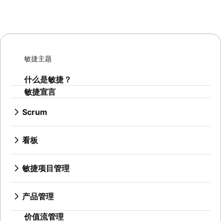
敏捷主题
什么是敏捷？
敏捷宣言
Scrum
什么是 Scrum？
冲刺
看板
冲刺规划
什么是看板？
敏捷仪式
看板
敏捷项目管理
产品待办事项
WIP 限制
什么是敏捷项目管理？
冲刺审查
看板与 Scrum 对比分析
敏捷方法与瀑布式方法对比分析
每日短会
产品管理
Kanplan
敏捷工作流
Scrum 大师
什么是产品管理？
看板卡
人工智能工作流自动化
价值流管理
Agile Retrospectives
产品路线图