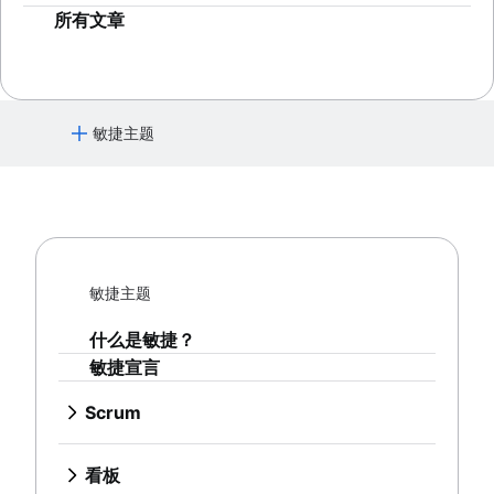
敏捷教练团队
工作流自动化
产品设计
大处着眼，小处着手
所有文章
项目状态报告
Product-led growth
工作流程图
Story mapping
项目路线图
项目时间表
敏捷主题
问题跟踪软件
项目管理路线图工具
什么是敏捷？
技术路线图
敏捷宣言
项目计划软件
待办事项列表管理工具
Scrum
工作流管理
什么是 Scrum？
敏捷主题
工作流示例
冲刺
看板
如何创建项目路线图
冲刺规划
什么是敏捷？
什么是看板？
冲刺规划工具
敏捷仪式
敏捷宣言
看板
冲刺演示
敏捷项目管理
产品待办事项
WIP 限制
项目时间线软件
什么是敏捷项目管理？
冲刺审查
Scrum
看板与 Scrum 对比分析
任务自动化
敏捷方法与瀑布式方法对比分析
每日短会
什么是 Scrum？
产品管理
Kanplan
产品待办事项与冲刺待办事项对比
敏捷工作流
Scrum 大师
冲刺
什么是产品管理？
看板卡
看板
工作流管理工具
人工智能工作流自动化
价值流管理
Agile Retrospectives
冲刺规划