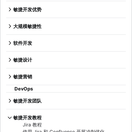
长篇故事、故事和计划
分布式 Scrum
产品经理
敏捷开发优势
敏捷长篇故事
Scrum 角色
新任产品经理的建议
敏捷的优势是什么？
用户故事
Scrum 群集
敏捷路线图
从业务战略到开发
故事点和估算
大规模敏捷性
敏捷 Scrum 工件
产品路线图演示
敏捷竞争优势
任务管理工具
什么是规模化敏捷？
Scrum 指标
产品要求
敏捷思维
敏捷开发指标
管理敏捷项目组合
Jira 和 Confluence 中的 Scrum
产品分析
软件开发
实现敏捷
甘特图
精益项目组合管理
敏捷与 Scrum
产品开发
什么是软件开发？
免费的项目管理软件
敏捷目标和关键成果 (OKR)
待办事项列表优化
远程产品管理
软件开发人员
敏捷设计
项目集经理与项目经理对比分析
长期敏捷规划
Scrum 大师与项目经理
最简可行产品
开发经理与 Scrum 大师对比分析
什么是敏捷设计？
项目基线
Scaled Agile Framework
产品发现
Git
设计流程
持续改进
敏捷 Spotify 模型
敏捷营销
产品规格
分支策略
产品设计流程
精益原则：提升 DevOps 效率
规模化 Scrum
什么是敏捷营销？
产品开发策略
在 Git 中创建分支
协作设计
DevOps
Scrum 的支柱
敏捷铁三角
营销项目经理
产品开发软件
代码审查
创意运营
Scrum 板
大规模 Scrum 框架
敏捷营销团队
新产品开发流程
软件发布
敏捷开发团队
Design sprint
瀑布方法
改进型 Kata
人工智能营销自动化
产品管理 KPI
无压力发布
什么是敏捷团队？
Scrum 速度
敏捷开发扩展基础知识以外的信息
营销运营
净推荐值
技术债务
远程团队
就绪标准
敏捷开发教程
产品评判
敏捷测试
敏捷专家
精益方法与敏捷方法
Jira 教程
产品优先级排序框架
事件响应
发布就绪型团队
Scrumban
使用 Jira 和 Confluence 开展冲刺优化