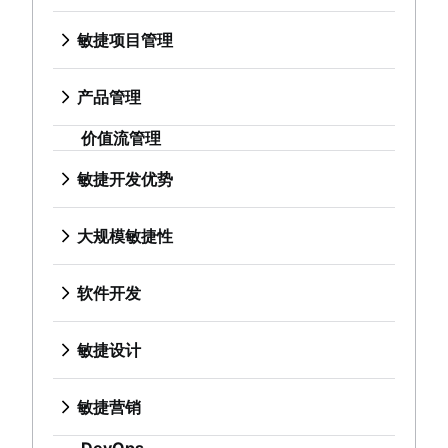
产品路线图
什么是看板？
项目依赖关系
长篇故事、故事和计划
分布式 Scrum
敏捷仪式
产品经理
看板
敏捷开发优势
任务管理仪表板
敏捷长篇故事
敏捷项目管理
Scrum 角色
产品待办事项
新任产品经理的建议
WIP 限制
敏捷的优势是什么？
冲刺节奏
用户故事
什么是敏捷项目管理？
Scrum 群集
冲刺审查
敏捷路线图
看板与 Scrum 对比分析
从业务战略到开发
快速跟进
故事点和估算
敏捷方法与瀑布式方法对比分析
大规模敏捷性
敏捷 Scrum 工件
每日短会
产品路线图演示
产品管理
Kanplan
敏捷竞争优势
斐波那契故事点
任务管理工具
敏捷工作流
什么是规模化敏捷？
Scrum 指标
Scrum 大师
产品要求
什么是产品管理？
看板卡
敏捷思维
产品管理与项目管理
敏捷开发指标
人工智能工作流自动化
价值流管理
管理敏捷项目组合
Jira 和 Confluence 中的 Scrum
Agile Retrospectives
产品分析
产品路线图
软件开发
实现敏捷
截止日期管理
甘特图
长篇故事、故事和计划
精益项目组合管理
敏捷与 Scrum
分布式 Scrum
产品开发
产品经理
什么是软件开发？
敏捷开发优势
项目管理技能
免费的项目管理软件
敏捷长篇故事
敏捷目标和关键成果 (OKR)
待办事项列表优化
Scrum 角色
远程产品管理
新任产品经理的建议
软件开发人员
敏捷的优势是什么？
敏捷设计
工作量管理
项目集经理与项目经理对比分析
用户故事
长期敏捷规划
Scrum 大师与项目经理
Scrum 群集
最简可行产品
敏捷路线图
开发经理与 Scrum 大师对比分析
从业务战略到开发
什么是敏捷设计？
免费的项目管理软件
项目基线
故事点和估算
Scaled Agile Framework
大规模敏捷性
敏捷 Scrum 工件
产品发现
产品路线图演示
Git
敏捷竞争优势
设计流程
持续改进流程
持续改进
任务管理工具
敏捷 Spotify 模型
什么是规模化敏捷？
敏捷营销
Scrum 指标
产品规格
产品要求
分支策略
敏捷思维
产品设计流程
Risk analysis
精益原则：提升 DevOps 效率
敏捷开发指标
规模化 Scrum
管理敏捷项目组合
什么是敏捷营销？
Jira 和 Confluence 中的 Scrum
产品开发策略
产品分析
在 Git 中创建分支
软件开发
实现敏捷
协作设计
Project management AI agents
DevOps
Scrum 的支柱
甘特图
敏捷铁三角
精益项目组合管理
营销项目经理
敏捷与 Scrum
产品开发软件
产品开发
代码审查
什么是软件开发？
创意运营
What is a PMO?
Scrum 板
免费的项目管理软件
大规模 Scrum 框架
敏捷目标和关键成果 (OKR)
敏捷营销团队
待办事项列表优化
新产品开发流程
远程产品管理
软件发布
软件开发人员
敏捷开发团队
Design sprint
Adaptive project management
敏捷设计
瀑布方法
项目集经理与项目经理对比分析
改进型 Kata
长期敏捷规划
人工智能营销自动化
Scrum 大师与项目经理
产品管理 KPI
最简可行产品
无压力发布
开发经理与 Scrum 大师对比分析
什么是敏捷团队？
什么是敏捷设计？
Scrum 速度
项目基线
敏捷开发扩展基础知识以外的信息
Scaled Agile Framework
营销运营
净推荐值
产品发现
技术债务
Git
远程团队
设计流程
就绪标准
持续改进
敏捷开发教程
敏捷 Spotify 模型
敏捷营销
产品评判
产品规格
敏捷测试
分支策略
敏捷专家
产品设计流程
精益方法与敏捷方法
精益原则：提升 DevOps 效率
Jira 教程
规模化 Scrum
什么是敏捷营销？
产品优先级排序框架
产品开发策略
事件响应
在 Git 中创建分支
发布就绪型团队
协作设计
Scrumban