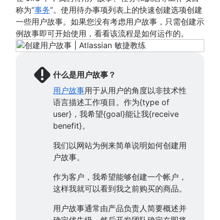
冲刺规划工具
称为“
事务
”。使用待办事项列表上的快速创建选项创建
冲刺演示
一些用户故事。如果您没有考虑用户故事，只需创建示
项目时间线软件
例故事即可开始使用，看看该流程是如何运作的。
任务自动化
产品待办事项与冲刺待办事项对比
工作流管理工具
什么是用户故事？
项目依赖关系
用户故事
用于从用户的角度以非技术性
任务管理仪表板
语言描述工作项目。作为{type of
冲刺节奏
user}，我希望{goal}能让我{receive
快速跟进
benefit}。
斐波那契故事点
产品管理与项目管理
我们以网站为例来简单说明如何创建用
截止日期管理
户故事。
项目管理技能
工作量管理
作为客户，我希望能够创建一个帐户，
免费的项目管理软件
这样我就可以看到我之前购买的商品。
持续改进流程
用户故事通常由产品负责人简要概述并
Risk analysis
确定优先级，然后开发团队确定在即将