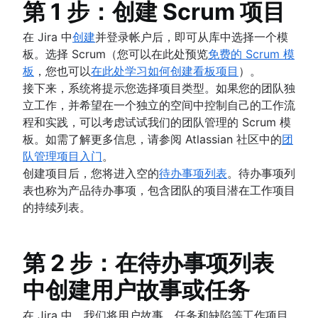
第 1 步：创建 Scrum 项目
工作范围
在 Jira 中上报问题
功能请求
Scrum 工具
产品发布
在 Jira 中
创建
并登录帐户后，即可从库中选择一个模
敏捷项目管理工具
产品发布时间线
敏捷对话
板。选择 Scrum（您可以在此处预览
免费的 Scrum 模
工作流自动化软件
产品规划
借助 Jira 开展敏捷沟通
板
，您也可以
在此处学习如何创建看板项目
）。
敏捷模板
产品发布会
营销敏捷性
接下来，系统将提示您选择项目类型。如果您的团队独
关于敏捷教练
任务跟踪器
产品运营模式
敏捷客户研究
立工作，并希望在一个独立的空间中控制自己的工作流
敏捷教练团队
工作流自动化
产品设计
大处着眼，小处着手
所有文章
程和实践，可以考虑试试我们的团队管理的 Scrum 模
项目状态报告
Product-led growth
板。如需了解更多信息，请参阅 Atlassian 社区中的
团
工作流程图
Story mapping
队管理项目入门
。
项目路线图
创建项目后，您将进入空的
待办事项列表
。待办事项列
项目时间表
表也称为产品待办事项，包含团队的项目潜在工作项目
问题跟踪软件
的持续列表。
项目管理路线图工具
技术路线图
项目计划软件
第 2 步：在待办事项列表
待办事项列表管理工具
工作流管理
中创建用户故事或任务
工作流示例
如何创建项目路线图
在 Jira 中，我们将用户故事、任务和缺陷等工作项目