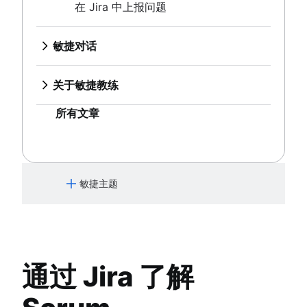
敏捷教练团队
工作流自动化
工作范围
在 Jira 中上报问题
产品设计
功能请求
大处着眼，小处着手
所有文章
项目状态报告
Scrum 工具
Product-led growth
产品发布
工作流程图
敏捷项目管理工具
Story mapping
产品发布时间线
敏捷对话
项目路线图
工作流自动化软件
产品规划
借助 Jira 开展敏捷沟通
项目时间表
敏捷模板
产品发布会
营销敏捷性
关于敏捷教练
问题跟踪软件
任务跟踪器
产品运营模式
敏捷客户研究
敏捷教练团队
项目管理路线图工具
工作流自动化
产品设计
大处着眼，小处着手
所有文章
技术路线图
项目状态报告
Product-led growth
项目计划软件
工作流程图
Story mapping
待办事项列表管理工具
项目路线图
工作流管理
项目时间表
敏捷主题
工作流示例
问题跟踪软件
如何创建项目路线图
项目管理路线图工具
什么是敏捷？
冲刺规划工具
技术路线图
敏捷宣言
冲刺演示
项目计划软件
项目时间线软件
待办事项列表管理工具
Scrum
通过 Jira 了解
任务自动化
工作流管理
什么是 Scrum？
产品待办事项与冲刺待办事项对比
工作流示例
冲刺
看板
工作流管理工具
如何创建项目路线图