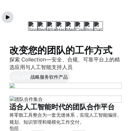
改变您的团队的工作方式
探索 Collection—安全、合规、可靠平台上的精
选应用与人工智能支持人员
团队合作
战略
服务
软件
产品
适合人工智能时代的团队合作平台
人工智能原生战略项目组合管理
打破服务现状
优质软件，快速交付。
人工智能时代的更佳产品决策
将零散工具整合为一套无缝体系，实现人工智能编排、
依托针对优先级、资源、风险及资金的情境化洞察信
联动团队，以优化员工与客户体验，提升服务弹性，快
使用适用于每个软件团队的人工智能原生 SDLC，评估
将客户洞察信息、产品优先级排序与交付工作整合至统
规划、知识管理和规模化工作交付。
息，让战略在各层级均可落地执行。
速创造价值。
和提升工作效率、质量和速度。
一平台，助力您自信开展构建工作。
包括
包括
包括
包括
包括