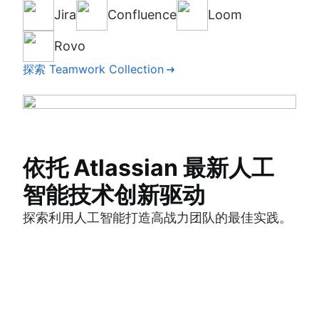
Jira
Focus
Jira Service Management
Rovo Dev
Jira Product Discovery
Confluence
Talent
DX
Align
Pipelines
Loom
反馈
Rovo
探索 Strategy Collection
Rovo
客户服务管理
Bitbucket
Rovo
资产
Rovo
探索 Teamwork Collection
探索 Service Collection
探索 Software Collection
探索 Product Collection
依托 Atlassian 最新人工
智能技术创新驱动
探索利用人工智能打造高战力团队的最佳实践。