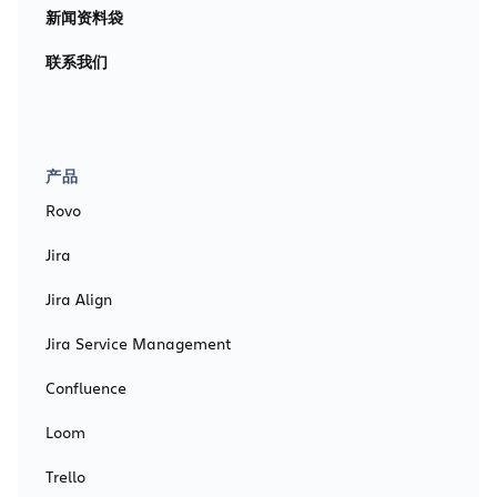
新闻资料袋
联系我们
产品
Rovo
Jira
Jira Align
Jira Service Management
Confluence
Loom
Trello