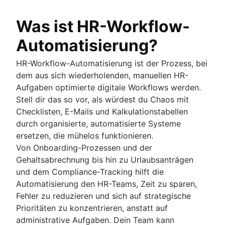
ITIL
Überblick
Was ist HR-Workflow-
DevOps vs. ITIL
IT-Operations
Automatisierung?
Leitfaden zur ITIL-Servicestrategie
Überblick
ITIL-Serviceüberführung
IT-Infrastrukturmanagement
HR-Workflow-Automatisierung ist der Prozess, bei
IT-Operations Management
Kontinuierliche Serviceverbesserung
Netzwerkinfrastruktur
dem aus sich wiederholenden, manuellen HR-
Überblick
IT Governance
Aufgaben optimierte digitale Workflows werden.
System-Upgrade
Stell dir das so vor, als würdest du Chaos mit
Servicezuordnung
Checklisten, E-Mails und Kalkulationstabellen
Application Dependency Mapping
durch organisierte, automatisierte Systeme
IT-Infrastruktur
ersetzen, die mühelos funktionieren.
Von Onboarding-Prozessen und der
Gehaltsabrechnung bis hin zu Urlaubsanträgen
und dem Compliance-Tracking hilft die
Automatisierung den HR-Teams, Zeit zu sparen,
Fehler zu reduzieren und sich auf strategische
Prioritäten zu konzentrieren, anstatt auf
administrative Aufgaben. Dein Team kann