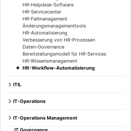
HR-Helpdesk-Software
Compliance Management Software
HR-Servicecenter
Compliance Management Software
HR-Fallmanagement
Änderungsmanagementtools
HR-Automatisierung
Verbesserung von HR-Prozessen
Daten-Governance
Bereitstellungsmodell für HR-Services
HR-Wissensmanagement
HR-Workflow-Automatisierung
ITIL
Überblick
DevOps vs. ITIL
IT-Operations
Leitfaden zur ITIL-Servicestrategie
Überblick
ITIL-Serviceüberführung
IT-Infrastrukturmanagement
IT-Operations Management
Kontinuierliche Serviceverbesserung
Netzwerkinfrastruktur
Überblick
IT Governance