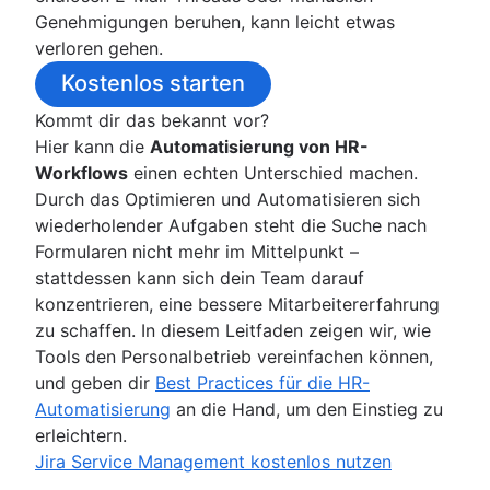
Problemmanagement und Incident Manage
Überblick
Informationen zum Offboarding-Prozess
Tutorials
Fehlerbudget
Management von IT-Vorfällen
Genehmigungen beruhen, kann leicht etwas
ChatOps
Vorlage
Strategien für das Employee Experience
Zuverlässigkeit und Verfügbarkeit
Modernes Vorfallmanagement für IT-Ops
Überblick
verloren gehen.
Handbuch
Ohne Schuldzuweisungen
Management
MTTF (Mean Time to Failure)
So entwickelst du einen IT-Disaster-Recove
Informationen zu Vorfällen
Berichte
Überblick
Die 9 besten Onboarding-Lösungen
Kostenlos starten
Vorlagengenerator
Plan
Bereitschaftsplan
Meeting
Incident Response
Plattformen für die Mitarbeitererfahrung
Glossar
Beispiele für Disaster-Recovery-Pläne
Automatisierung von
Kommt dir das bekannt vor?
Zeitleisten
Post-Mortem-Analysen
Onboarding-Workflow
Handbuch herunterladen
Best Practices für das Bug-Tracking
Kundenbenachrichtigungen
Hier kann die
Automatisierung von HR-
5 Warum-Fragen
Checkliste für das Onboarding von Mitarbeiter
Der Stand des Vorfallmanagements 2020
Workflows
einen echten Unterschied machen.
Öffentlich vs. privat
IT-Bereitstellungsservice
Der Stand des Vorfallmanagements 2021
Durch das Optimieren und Automatisieren sich
HR-Helpdesk-Software
Compliance Management Software
wiederholender Aufgaben steht die Suche nach
HR-Servicecenter
Compliance Management Software
Formularen nicht mehr im Mittelpunkt –
HR-Fallmanagement
Compliance Management Software
stattdessen kann sich dein Team darauf
Änderungsmanagementtools
konzentrieren, eine bessere Mitarbeitererfahrung
HR-Automatisierung
zu schaffen. In diesem Leitfaden zeigen wir, wie
Verbesserung von HR-Prozessen
Tools den Personalbetrieb vereinfachen können,
Daten-Governance
und geben dir
Best Practices für die HR-
Bereitstellungsmodell für HR-Services
Automatisierung
an die Hand, um den Einstieg zu
HR-Wissensmanagement
erleichtern.
HR-Workflow-Automatisierung
Jira Service Management kostenlos nutzen