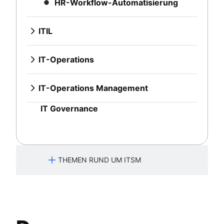
HR-Workflow-Automatisierung
Application Dependency Mapping
IT-Infrastruktur
ITIL
Überblick
DevOps vs. ITIL
IT-Operations
Leitfaden zur ITIL-Servicestrategie
Überblick
ITIL-Serviceüberführung
IT-Infrastrukturmanagement
IT-Operations Management
Kontinuierliche Serviceverbesserung
Netzwerkinfrastruktur
Überblick
IT Governance
System-Upgrade
Servicezuordnung
Application Dependency Mapping
IT-Infrastruktur
THEMEN RUND UM ITSM
Management von Serviceanfragen
Überblick
Best Practices für den Aufbau eines Servicedes
IT-Asset-Management