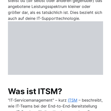
stellst du (dir selbst oder anderen gegenüber) das
HR-Servicecenter
Compliance Management Software
angebotene Leistungsspektrum kleiner oder
HR-Fallmanagement
Compliance Management Software
größer dar, als es tatsächlich ist. Dies bezieht sich
Änderungsmanagementtools
auch auf deine IT-Supporttechnologie.
HR-Automatisierung
Verbesserung von HR-Prozessen
Daten-Governance
Bereitstellungsmodell für HR-Services
HR-Wissensmanagement
HR-Workflow-Automatisierung
Was ist ITSM?
"IT-Servicemanagement" – kurz
ITSM
– beschreibt,
wie IT-Teams bei der End-to-End-Bereitstellung