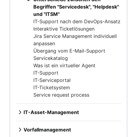
IT-Serviceportal
Begriffen "Servicedesk", "Helpdesk"
IT-Ticketsystem
und "ITSM"
Service request process
IT-Support nach dem DevOps-Ansatz
Interaktive Ticketlösungen
Jira Service Management individuell
IT-Asset-Management
anpassen
Überblick
Übergang vom E-Mail-Support
Configuration Management Databases (CMDs)
Vorfallmanagement
Servicekatalog
Konfigurationsmanagement und Asset-Management
Überblick
Was ist ein virtueller Agent
Best Practices für das IT- und Software-Asset-
IT Service Continuity Management (ITSCM)
IT-Support
IT-Management
Management
IT-Serviceportal
Informationen zu Vorfällen
Überblick
Asset-Verfolgung
IT-Ticketsystem
Überblick
Hardware-Asset-Management
Problemmanagement
Incident Response
Service request process
Vorlagen
Asset-Management-Lebenszyklus
Überblick
Überblick
Bereitschaftsdienst
Workshop
Vorlage
Best Practices
Änderungsmanagement
Überblick
Tools
IT-Asset-Management
Rollen und Zuständigkeiten
Einsatzleiter
Überblick
Bereitschaftspläne
Krisenmanagement
Überblick
Prozess
Luftfahrt
Best Practices
Bezahlung im Bereitschaftsdienst
Wissensmanagement
Configuration Management
Vorlage
Rollen und Zuständigkeiten
Vorfallmanagement
Rollen und Zuständigkeiten
Alarm-Fatigue
Überblick
Databases (CMDs)
Lebenszyklus
Überblick