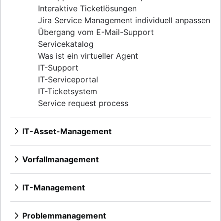
Interaktive Ticketlösungen
Jira Service Management individuell anpassen
Übergang vom E-Mail-Support
Servicekatalog
Was ist ein virtueller Agent
IT-Support
IT-Serviceportal
IT-Ticketsystem
Service request process
IT-Asset-Management
Überblick
Configuration Management Databases
Vorfallmanagement
(CMDs)
Überblick
Konfigurationsmanagement und Asset-
IT Service Continuity Management (ITSCM)
IT-Management
Management
Informationen zu Vorfällen
Überblick
Best Practices für das IT- und Software-
Überblick
Asset-Management
Problemmanagement
Incident Response