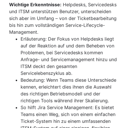
Jira Service Management individuell anpassen
HR-Workflow-Automatisierung
Wichtige Erkenntnisse:
Helpdesks, Servicedesks
Übergang vom E-Mail-Support
und ITSM unterstützen Benutzer, unterscheiden
Servicekatalog
sich aber im Umfang – von der Ticketbearbeitung
Was ist ein virtueller Agent
bis hin zum vollständigen Service-Lifecycle-
IT-Support
Management.
IT-Serviceportal
Erläuterung: Der Fokus von Helpdesks liegt
IT-Ticketsystem
auf der Reaktion auf und dem Beheben von
Service request process
Problemen, bei Servicedesks kommen
Anfrage- und Servicemanagement hinzu und
IT-Asset-Management
ITSM deckt den gesamten
Überblick
Servicelebenszyklus ab.
Configuration Management Databases (CMDs)
Bedeutung: Wenn Teams diese Unterschiede
Vorfallmanagement
Konfigurationsmanagement und Asset-Manage
kennen, erleichtert dies ihnen die Auswahl
Überblick
Best Practices für das IT- und Software-Asset-
des richtigen Betriebsmodell und der
IT Service Continuity Management (ITSCM)
IT-Management
Management
richtigen Tools während ihrer Skalierung.
Informationen zu Vorfällen
Überblick
Asset-Verfolgung
So hilft Jira Service Management: Es bietet
Überblick
Hardware-Asset-Management
Problemmanagement
Teams einen Weg, sich von einem einfachen
Incident Response
Vorlagen
Asset-Management-Lebenszyklus
Überblick
Ticket-System hin zu einem umfassenden
Überblick
Bereitschaftsdienst
Workshop
Vorlage
ITSM-System auf einer einzigen, flexiblen