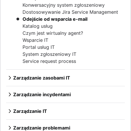
Konwersacyjny system zgłoszeniowy
Dostosowywanie Jira Service Management
Odejście od wsparcia e-mail
Katalog usług
Czym jest wirtualny agent?
Wsparcie IT
Portal usług IT
System zgłoszeniowy IT
Service request process
Zarządzanie zasobami IT
Przegląd
Bazy danych zarządzania konfiguracją
Zarządzanie incydentami
Zarządzanie konfiguracją a zarządzanie
Przegląd
zasobami
Zarządzanie ciągłością usług IT
Zarządzanie IT
Najlepsze praktyki dotyczące zarządzania
Komunikacja dotycząca incydentów
Przegląd
zasobami IT i oprogramowaniem
Przegląd
Śledzenie zasobów
Zarządzanie problemami
Reagowanie na incydenty