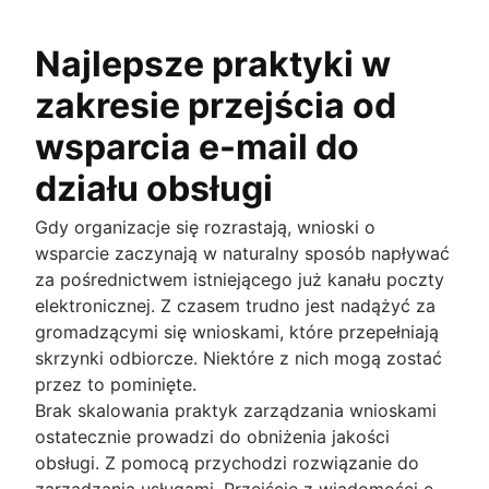
Publiczne i prywatne
Dostarczanie usług IT
Stan zarządzania incydentami 2021
Infrastruktura IT
Oprogramowanie centrum wsparcia HR
Compliance Management Software
Najlepsze praktyki w
Centrum obsługi HR
Compliance Management Software
Zarządzanie sprawami HR
Compliance Management Software
zakresie przejścia od
Narzędzia do zarządzania zmianami
wsparcia e-mail do
Automatyzacja HR
Usprawnienie procesów HR
działu obsługi
Zarządzanie danymi
Model świadczenia usług HR
Gdy organizacje się rozrastają, wnioski o
Zarządzanie wiedzą HR
wsparcie zaczynają w naturalny sposób napływać
Automatyzacja przepływów pracy HR
za pośrednictwem istniejącego już kanału poczty
elektronicznej. Z czasem trudno jest nadążyć za
gromadzącymi się wnioskami, które przepełniają
skrzynki odbiorcze. Niektóre z nich mogą zostać
przez to pominięte.
Brak skalowania praktyk zarządzania wnioskami
ostatecznie prowadzi do obniżenia jakości
obsługi. Z pomocą przychodzi rozwiązanie do
zarządzania usługami. Przejście z wiadomości e-