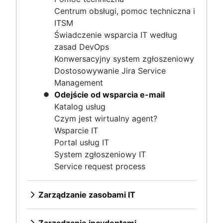
Wsparcie IT
Centrum obsługi, pomoc techniczna i
Portal usług IT
ITSM
System zgłoszeniowy IT
Świadczenie wsparcia IT według
Service request process
zasad DevOps
Konwersacyjny system zgłoszeniowy
Dostosowywanie Jira Service
Zarządzanie zasobami IT
Management
Przegląd
Odejście od wsparcia e-mail
Bazy danych zarządzania konfiguracją
Zarządzanie incydentami
Katalog usług
Zarządzanie konfiguracją a zarządzanie zasobami
Przegląd
Czym jest wirtualny agent?
Najlepsze praktyki dotyczące zarządzania
Zarządzanie ciągłością usług IT
Wsparcie IT
Zarządzanie IT
zasobami IT i oprogramowaniem
Portal usług IT
Komunikacja dotycząca incydentów
Przegląd
Śledzenie zasobów
System zgłoszeniowy IT
Przegląd
Zarządzanie zasobami sprzętowymi
Zarządzanie problemami
Reagowanie na incydenty
Service request process
Szablony
Cykl życia zarządzania zasobami
Przegląd
Przegląd
Dyżury domowe
Warsztaty
Szablon
Najlepsze praktyki
Zarządzanie zmianami
Przegląd
Narzędzia
Zarządzanie zasobami IT
Role i obowiązki
Zarządzający incydentami
Przegląd
Harmonogramy dyżurów domowych
Zarządzanie kryzysowe
Przegląd
Proces
Lotnictwo
Najlepsze praktyki
Wynagrodzenie za dyżury domowe
Zarządzanie wiedzą
Bazy danych zarządzania
Szablon
Role i obowiązki