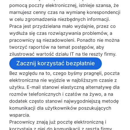
Świadczenie wsparcia IT według zasad DevOp
Model świadczenia usług HR
pomocą poczty elektronicznej, istnieje szansa, że
Konwersacyjny system zgłoszeniowy
Zarządzanie wiedzą HR
marnujesz cenny czas na wymianę korespondencji
Dostosowywanie Jira Service Management
Automatyzacja przepływów pracy
w celu zgromadzenia niezbędnych informacji.
Odejście od wsparcia e-mail
HR
Praca jest przydzielana mało wydajnie, przez co
Katalog usług
wydłuża się czas rozwiązywania problemów, a
Czym jest wirtualny agent?
pracownicy są niezadowoleni. Ponadto nie można
Wsparcie IT
tworzyć raportów na temat postępów, aby
Portal usług IT
zilustrować wartość działu IT na tle reszty firmy.
System zgłoszeniowy IT
Zacznij korzystać bezpłatnie
Service request process
Bez względu na to, czego byśmy pragnęli, poczta
Zarządzanie zasobami IT
elektroniczna nie wyjdzie w najbliższym czasie z
Przegląd
użytku. E-mail stanowi elastyczną alternatywę dla
Bazy danych zarządzania konfiguracją
rozmów telefonicznych i czatów na żywo, a na
Zarządzanie incydentami
Zarządzanie konfiguracją a zarządzanie zasob
dodatek często stanowi najwygodniejszą metodę
Przegląd
Najlepsze praktyki dotyczące zarządzania
komunikacji dla użytkowników poszukujących
Zarządzanie ciągłością usług IT
Zarządzanie IT
zasobami IT i oprogramowaniem
wsparcia.
Komunikacja dotycząca incydentów
Przegląd
Śledzenie zasobów
Pracownicy znają już pocztę elektroniczną i
Przegląd
Zarządzanie zasobami sprzętowymi
korzystają z niej do komunikacji z resztą firmy.
Zarządzanie problemami