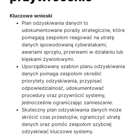
Zarządzanie kryzysowe
HR
Lotnictwo
Katalog usług
Wynagrodzenie za dyżury domowe
Szablon
Role i obowiązki
Czym jest wirtualny agent?
Zmęczenie alertami
Kluczowe wnioski
Cykl
Przegląd
Wsparcie IT
Wskaźniki KPI
Usprawnianie dyżurów domowych
Plan odzyskiwania danych to
Porady strategiczne
Szablony ścieżki eskalacji
Portal usług IT
Alerty w IT
Przegląd
udokumentowane porady strategiczne, które
DevOps
Poziomy wsparcia IT
System zgłoszeniowy IT
Zasady eskalacji
Popularne wskaźniki
pomagają zespołom reagować na utratę
Przegląd
Service request process
ITSM
Poziomy ważności
danych spowodowaną cyberatakami,
SRE
Koszt przestojów
Przegląd
awariami sprzętu, przerwami w działaniu lub
Odpowiadasz za to, co tworzysz
SLA, SLO i SLI
Zarządzanie poważnymi incydentami
klęskami żywiołowymi.
Zarządzanie incydentami a zarządzanie
Budżet błędów
Zarządzanie incydentami IT
Uporządkowany szablon planu odzyskiwania
problemami
Niezawodność a dostępność
Nowoczesne zarządzanie incydentami na
danych pomaga zespołom określić
ChatOps
MTTF (średni czas do wystąpienia awarii)
potrzeby eksploatacji IT
priorytety odzyskiwania, przypisać
Jak opracowuje się plan odzyskiwania dan
odpowiedzialność, udokumentować
po awarii IT
procedury oraz przywrócić systemy,
Przykłady planów odzyskiwania awaryjne
jednocześnie ograniczając zamieszanie.
Śledzenie błędów — najlepsze praktyki
Skuteczny plan odzyskiwania danych może
skrócić czas przestojów, ograniczyć utratę
Analiza post-mortem
danych oraz pomóc zespołom szybciej
Przegląd
Samouczki
odzyskiwać kluczowe systemy.
Szablon