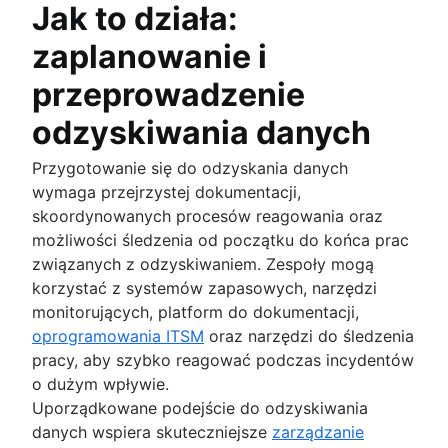
Jak to działa:
Automatyzacja HR
Usprawnienie procesów HR
zaplanowanie i
Zarządzanie danymi
Model świadczenia usług HR
przeprowadzenie
Zarządzanie wiedzą HR
odzyskiwania danych
Automatyzacja przepływów pracy HR
Przygotowanie się do odzyskania danych
wymaga przejrzystej dokumentacji,
skoordynowanych procesów reagowania oraz
możliwości śledzenia od początku do końca prac
związanych z odzyskiwaniem. Zespoły mogą
korzystać z systemów zapasowych, narzędzi
monitorujących, platform do dokumentacji,
oprogramowania ITSM
oraz narzędzi do śledzenia
pracy, aby szybko reagować podczas incydentów
o dużym wpływie.
Uporządkowane podejście do odzyskiwania
danych wspiera skuteczniejsze
zarządzanie