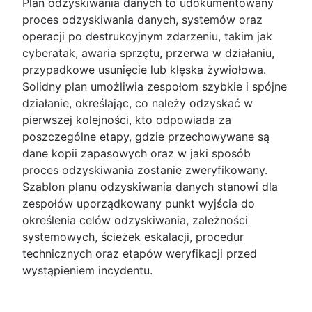
Plan odzyskiwania danych to udokumentowany
Role i obowiązki
Przegląd
proces odzyskiwania danych, systemów oraz
Rada doradcza ds. zmian
Czym jest baza wiedzy?
Zarządzanie usługami Enterprise
operacji po destrukcyjnym zdarzeniu, takim jak
Typy zarządzania zmianami
Czym jest obsługa skoncentrowana na wiedzy
Przegląd
cyberatak, awaria sprzętu, przerwa w działaniu,
(KCS)?
Świadczenie usług HR i zarządzanie nimi
przypadkowe usunięcie lub klęska żywiołowa.
ITIL
Samoobsługowe bazy wiedzy
Najlepsze praktyki w zakresie automatyzacji H
Solidny plan umożliwia zespołom szybkie i spójne
Przegląd
Trzy wskazówki dotyczące wdrażania dla ESM
działanie, określając, co należy odzyskać w
Porównanie DevOps i ITIL
Operacje IT
Zrozumienie procesu offboardingu
pierwszej kolejności, kto odpowiada za
Przewodnik po strategii usług ITIL
Przegląd
Strategie zarządzania obsługą pracowników
poszczególne etapy, gdzie przechowywane są
Zmiana statusu usług ITIL
Zarządzanie infrastrukturą IT
9 najlepszych programów do wdrażania
dane kopii zapasowych oraz w jaki sposób
Zarządzanie eksploatacją IT
Ustawiczne doskonalenie usług
Infrastruktura sieciowa
pracowników
proces odzyskiwania zostanie zweryfikowany.
Przegląd
IT Governance
Platformy obsługi pracowników
Szablon planu odzyskiwania danych stanowi dla
Uaktualnienie systemu
Przepływ pracy onboardingu
zespołów uporządkowany punkt wyjścia do
Mapowanie usług
Lista kontrolna wdrażania nowych pracownikó
określenia celów odzyskiwania, zależności
Mapowanie zależności aplikacji
Dostarczanie usług IT
systemowych, ścieżek eskalacji, procedur
Infrastruktura IT
Oprogramowanie centrum wsparcia HR
technicznych oraz etapów weryfikacji przed
Centrum obsługi HR
wystąpieniem incydentu.
Zarządzanie sprawami HR
Narzędzia do zarządzania zmianami