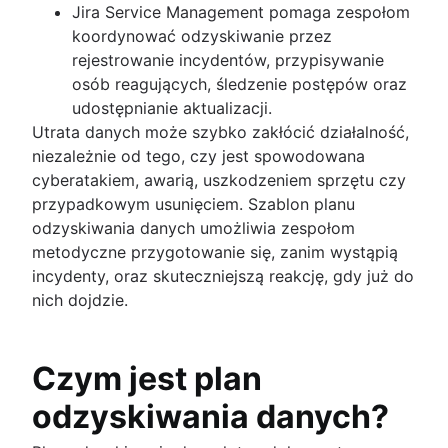
Przegląd
Jira Service Management pomaga zespołom
Podręcznik
Bez wskazywania winnych
Informowanie o incydentach
koordynować odzyskiwanie przez
Raporty
Przegląd
Generator szablonów
Harmonogram dyżurów domowych
rejestrowanie incydentów, przypisywanie
Spotkanie
Reagowanie na incydenty
Słowniczek
Automatyzacja powiadomień dla klientów
osób reagujących, śledzenie postępów oraz
Osie czasu
Analizy retrospektywne
Pobierz podręcznik
udostępnianie aktualizacji.
Analiza „5 × dlaczego”
Stan zarządzania incydentami 2020
Utrata danych może szybko zakłócić działalność,
Publiczne i prywatne
Stan zarządzania incydentami 2021
niezależnie od tego, czy jest spowodowana
Compliance Management Software
cyberatakiem, awarią, uszkodzeniem sprzętu czy
Compliance Management Software
przypadkowym usunięciem. Szablon planu
Compliance Management Software
odzyskiwania danych umożliwia zespołom
metodyczne przygotowanie się, zanim wystąpią
Zarządzanie IT
incydenty, oraz skuteczniejszą reakcję, gdy już do
Przegląd
nich dojdzie.
Zarządzanie problemami
Przegląd
Czym jest plan
Szablon
Zarządzanie zmianami
Role i obowiązki
odzyskiwania danych?
Przegląd
Proces
Najlepsze praktyki
Zarządzanie wiedzą