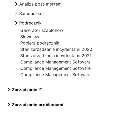
Analiza post-mortem
Przegląd
Samouczki
Szablon
Przegląd
Podręcznik
Bez wskazywania winnych
Informowanie o incydentach
Raporty
Przegląd
Generator szablonów
Harmonogram dyżurów domowych
Spotkanie
Reagowanie na incydenty
Słowniczek
Automatyzacja powiadomień dla klientów
Osie czasu
Analizy retrospektywne
Pobierz podręcznik
Analiza „5 × dlaczego”
Stan zarządzania incydentami 2020
Publiczne i prywatne
Stan zarządzania incydentami 2021
Compliance Management Software
Compliance Management Software
Compliance Management Software
Zarządzanie IT
Przegląd
Zarządzanie problemami
Przegląd
Szablon