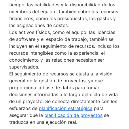
Simplifica la gestión de contenidos con las
EQUIPOS MULTIFUNCIONALES
Diagramas de UML
tiempo, las habilidades y la disponibilidad de los
Comunicación colaborativa
Presentación
bases de datos de Confluence
Project closure
Presentación
Diagrama SIPOC
miembros del equipo. También cubre los recursos
Prácticas recomendadas para la lluvia de ideas
Colaboración de Equipos
Introducir vídeo en las páginas para mejorar el
¿En qué consiste el cierre del proyecto?
Colaboración interdisciplinar
Estructura de desglose del trabajo
financieros, como los presupuestos, los gastos y
Consejos de colaboración de usuarios expe
Presentación
intercambio de conocimientos
Reuniones de equipo eficaces
Proceso de aprobaciones
Diagrama de espagueti
las asignaciones de costes.
Creación colaborativa de contenido
Técnicas de lluvia de ideas
Gestionar notificaciones y alertas
Comunicación entre el equipo y las partes
Presentación
Diagramas de flujo de datos (DFD): definici
Los activos físicos, como el equipo, las licencias
Gestión y liderazgo de equipos
Técnica de grupo nominal
Sesión de lluvia de ideas
Base de conocimientos centralizada
interesadas
Reuniones colaborativas
componentes clave
de software y el espacio de trabajo, también se
Autogestión
Lluvia de ideas con las pizarras de Conflue
Presentación
Cultura de intercambio de conocimientos
Cómo hacer menos reuniones
Diagrama de relaciones entre entidades
incluyen en el seguimiento de recursos. Incluso los
Gestión de proyectos en equipo
(próximamente)
Presentación
Documentación
Notas y órdenes del día de las reuniones
recursos intangibles como la experiencia, el
Retrospectivas de proyectos
Presentación
Cadencia de reuniones
conocimiento y las relaciones necesitan ser
Documentación del proyecto
Importancia de la documentación
Reflexiones de las reuniones
supervisados.
Estatuto de equipo
Estándares de documentación
El seguimiento de recursos se ajusta a la visión
Teoría de las partes interesadas
Procedimientos operativos estándar
general de la gestión de proyectos, ya que
Plan de comunicación
Documentación de los procesos
proporciona la base de datos para tomar
Actividades de implicación de los emplead
Cómo crear para tu equipo una única fuent
decisiones informadas a lo largo del ciclo de vida
Reconocimiento de los empleados
información o SSoT (Single Source of Truth
de un proyecto. Se conecta directamente con los
Estilos de gestión
Almacenamiento y seguimiento de docume
esfuerzos de
planificación estratégica
para
Productividad en el trabajo
Documentación del producto
asegurar que la
planificación de proyectos
se
Superar la falta de comunicación
Documento de diseño de software
traduzca en una ejecución real.
Estructura organizativa funcional (definició
Plan de trabajo