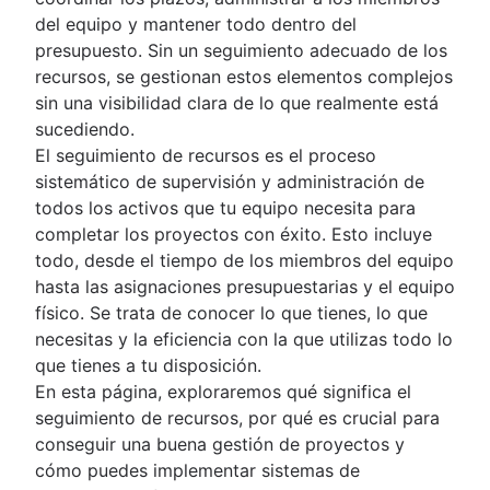
documentos
What is project initiation?
del equipo y mantener todo dentro del
Presentación
Establecimiento de objetivos
Reunión de lanzamiento del proyecto
presupuesto. Sin un seguimiento adecuado de los
Red social corporativa
Presentación
Roles y responsabilidades
Objetivos de proyecto
recursos, se gestionan estos elementos complejos
Creación de objetivos y principios
Project milestones
Funciones del proyecto
sin una visibilidad clara de lo que realmente está
Planificación de proyectos
Tipos de objetivos
Entregas del proyecto
Gestor de proyectos
sucediendo.
Teoría de fijación de metas
Presentación
Planificación estratégica
Criterios de aceptación
Líder del proyecto
El seguimiento de recursos es el proceso
Ejemplos de objetivos y resultados clave
Desarrollo de un plan de proyecto
Mapeo de las partes interesadas: definición
Patrocinador del proyecto
Presentación
sistemático de supervisión y administración de
Marcos de planificación
Ejemplos de objetivos de proyectos
Plan de acción
ventajas y ejemplos
Propietario del proyecto
Ejemplos
todos los activos que tu equipo necesita para
Análisis de coste-beneficio
Coordinación del proyecto
Marcos
Estimación de proyectos
Alcance del proyecto
Equipos de proyecto
Planificación anual
completar los proyectos con éxito. Esto incluye
Lienzo de modelo de negocio
Planificación de los procedimientos
Análisis DAFO
La triple limitación
Tabla de RACI
Planificación trimestral
Estimación de proyectos
todo, desde el tiempo de los miembros del equipo
Gestión de recursos
Entender los mapas perceptivos
KPI
Análisis PESTLE
Plan de negocio
Estatuto de equipo
Planificación empresarial
Cronograma
hasta las asignaciones presupuestarias y el equipo
Goal management software
Planes de marketing
Tablero de visión
Presentación
Fase de demostración
Plan de implementación
Cómo priorizar tareas
Gráfico de hitos
físico. Se trata de conocer lo que tienes, lo que
Gestión de carteras de proyectos
Análisis del origen del problema
Presentación
Resumen de una propuesta
Organigrama
Mapeo del ecosistema
Método del camino crítico
necesitas y la eficiencia con la que utilizas todo lo
Estudio de viabilidad
Ciclo PDCA
Planificación de la capacidad
Acta de proyecto y cartel de proyecto
Alineación de objetivos
Cómo afecta el retraso a la gestión de
que tienes a tu disposición.
Project calendar
Matriz de Eisenhower
Estructura de desglose del producto
Marketing de eventos
proyectos
En esta página, exploraremos qué significa el
Matriz de BCG
Planificación de recursos
Lanzamiento de la marca
¿Qué es una planificación maestra integrad
seguimiento de recursos, por qué es crucial para
Gobernanza del proyecto
Seguimiento
Cómo renovar la marca: elementos
Presupuesto del proyecto
conseguir una buena gestión de proyectos y
Planificación de adquisiciones del proyecto
fundamentales y pasos clave
cómo puedes implementar sistemas de
Gestión de recursos empresariales