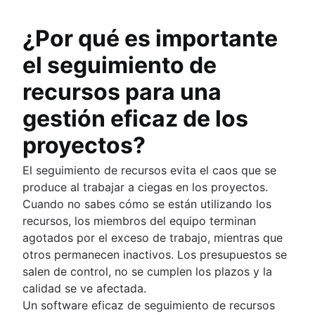
ventajas y ejemplos)
Proceso de gestión de documentos
Presentación
Presentación
¿Por qué es importante
Modelos
Red social corporativa
Codirección
el seguimiento de
recursos para una
gestión eficaz de los
proyectos?
El seguimiento de recursos evita el caos que se
produce al trabajar a ciegas en los proyectos.
Cuando no sabes cómo se están utilizando los
recursos, los miembros del equipo terminan
agotados por el exceso de trabajo, mientras que
otros permanecen inactivos. Los presupuestos se
salen de control, no se cumplen los plazos y la
calidad se ve afectada.
Un software eficaz de seguimiento de recursos