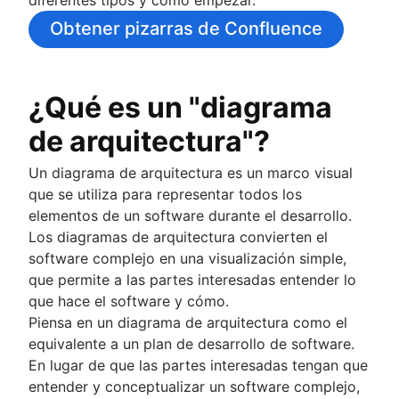
componentes clave
Obtener pizarras de Confluence
Diagrama de relaciones entre entidades
Automatizaciones
Potencia los flujos de trabajo en Confluenc
¿Qué es un "diagrama
Gestión del tiempo
mediante automatizaciones
Gestión del tiempo
de arquitectura"?
Gestión de riesgos
Automatización de los procesos empresaria
Herramientas de gestión del tiempo
Automatización de procesos
Gestión de riesgos de proyectos
Supervisión de proyectos
Diagrama de PERT
Un diagrama de arquitectura es un marco visual
Cómo automatizar tareas
Mitigación de riesgos
Informes del panel
que se utiliza para representar todos los
Cierre de proyectos
gestión de tareas con ia
Gestión de riesgos
Plazo
elementos de un software durante el desarrollo.
Registro de riesgos
Project post-mortem
Control de las horas de trabajo
Los diagramas de arquitectura convierten el
Matriz de riesgos
Lessons learned
Índice de rendimiento de costos
Colaboración en proyectos
software complejo en una visualización simple,
Gestión de riesgos empresariales
Revisión posterior a la implementación
Cuellos de botella del proyecto
Presentación
que permite a las partes interesadas entender lo
7 cosas interesantes que no sabías que pod
Resolución de problemas 8D
que hace el software y cómo.
Cultura colaborativa
Intercambio de conocimientos
hacer con las bases de datos de Confluenc
Gestión total de la calidad
Piensa en un diagrama de arquitectura como el
Presentación
Presentación
Simplifica la gestión de contenidos con las
EQUIPOS MULTIFUNCIONALES
equivalente a un plan de desarrollo de software.
Comunicación colaborativa
Presentación
bases de datos de Confluence
Project closure
Presentación
En lugar de que las partes interesadas tengan que
Prácticas recomendadas para la lluvia de ideas
Colaboración de Equipos
Introducir vídeo en las páginas para mejorar el
¿En qué consiste el cierre del proyecto?
Colaboración interdisciplinar
entender y conceptualizar un software complejo,
Consejos de colaboración de usuarios expe
Presentación
intercambio de conocimientos