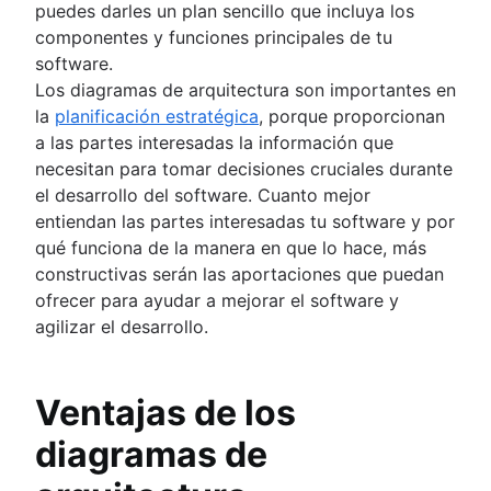
Reuniones de equipo eficaces
Proceso de aprobaciones
puedes darles un plan sencillo que incluya los
Creación colaborativa de contenido
Técnicas de lluvia de ideas
Gestionar notificaciones y alertas
Comunicación entre el equipo y las partes
Presentación
componentes y funciones principales de tu
Gestión y liderazgo de equipos
Técnica de grupo nominal
Sesión de lluvia de ideas
Base de conocimientos centralizada
interesadas
Reuniones colaborativas
software.
Autogestión
Lluvia de ideas con las pizarras de Conflue
Presentación
Cultura de intercambio de conocimientos
Cómo hacer menos reuniones
Los diagramas de arquitectura son importantes en
Gestión de proyectos en equipo
(próximamente)
Presentación
Documentación
Notas y órdenes del día de las reuniones
la
planificación estratégica
, porque proporcionan
Retrospectivas de proyectos
Presentación
Cadencia de reuniones
a las partes interesadas la información que
Documentación del proyecto
Importancia de la documentación
Reflexiones de las reuniones
necesitan para tomar decisiones cruciales durante
Estatuto de equipo
Estándares de documentación
el desarrollo del software. Cuanto mejor
Teoría de las partes interesadas
Procedimientos operativos estándar
entiendan las partes interesadas tu software y por
Plan de comunicación
Documentación de los procesos
qué funciona de la manera en que lo hace, más
Actividades de implicación de los emplead
Cómo crear para tu equipo una única fuent
constructivas serán las aportaciones que puedan
Reconocimiento de los empleados
información o SSoT (Single Source of Truth
ofrecer para ayudar a mejorar el software y
Estilos de gestión
Almacenamiento y seguimiento de docume
agilizar el desarrollo.
Productividad en el trabajo
Documentación del producto
Superar la falta de comunicación
Documento de diseño de software
Estructura organizativa funcional (definició
Plan de trabajo
Ventajas de los
ventajas y ejemplos)
Proceso de gestión de documentos
Presentación
diagramas de
Presentación
Modelos
Red social corporativa
Codirección