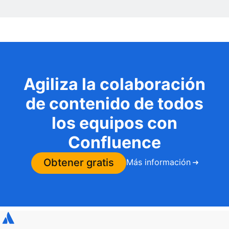
Agiliza la colaboración
de contenido de todos
los equipos con
Confluence
Obtener gratis
Más información