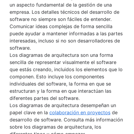
Project calendar
Matriz de Eisenhower
Estructura de desglose del producto
Gestión visual de proyectos
Planificación de recursos
Marketing de eventos
proyectos
Gestiona Proyectos
un aspecto fundamental de la gestión de una
Matriz de BCG
Planificación de recursos
Pizarra en línea
Lanzamiento de la marca
¿Qué es una planificación maestra integrad
Corrupción del alcance
Proceso iterativo
empresa. Los detalles técnicos del desarrollo de
Gobernanza del proyecto
Seguimiento
Diseño de proyectos
Cómo renovar la marca: elementos
Presupuesto del proyecto
Tabla de RACI
Mapa de procesos
software no siempre son fáciles de entender.
Planificación de adquisiciones del proyecto
Sprints de diseño
fundamentales y pasos clave
Proceso de toma de decisiones
Flujograma de proceso
Comunicar ideas complejas de forma sencilla
Gestión de recursos empresariales
Mapas de empatía
Business objectives
Gestión de varios proyectos
Documentación de los procesos
puede ayudar a mantener informadas a las partes
Gestión de costes del proyecto
Estrategia de sesión de pizarra
Declaración de misión
Cambio de contexto
interesadas, incluso si no son desarrolladores de
Mapas mentales
Diagrama de carriles
software.
Ejemplos de mapas mentales
Flujogramas
Los diagramas de arquitectura son una forma
Mapas conceptuales
Optimiza tu proceso de aprobación
sencilla de representar visualmente el software
Mapa de burbujas
Diagrama de arquitectura: definición, tipos
que estás creando, incluidos los elementos que lo
Diagramas de Venn
mejores prácticas
componen. Esto incluye los componentes
Árbol de decisión
Diagramas de esquema
individuales del software, la forma en que se
Diagrama de afinidad
Context diagram
estructuran y la forma en que interactúan las
Reingeniería de los procesos empresariales
Diagramas de AWS
diferentes partes del software.
Diagramas de UML
Los diagramas de arquitectura desempeñan un
Diagrama SIPOC
papel clave en la
colaboración en proyectos
de
Estructura de desglose del trabajo
desarrollo de software. Consulta más información
Diagrama de espagueti
sobre los diagramas de arquitectura, los
Diagramas de flujo de datos (DFD): definici
diferentes tipos y cómo empezar.