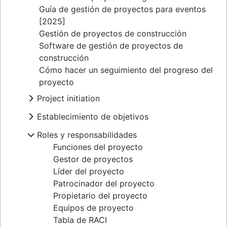
Guía de gestión de proyectos para eventos
[2025]
Gestión de proyectos de construcción
Software de gestión de proyectos de
construcción
Cómo hacer un seguimiento del progreso del
proyecto
Project initiation
What is project initiation?
Establecimiento de objetivos
Reunión de lanzamiento del proyecto
Presentación
Roles y responsabilidades
Objetivos de proyecto
Creación de objetivos y principios
Project milestones
Funciones del proyecto
Tipos de objetivos
Entregas del proyecto
Gestor de proyectos
Teoría de fijación de metas
Criterios de aceptación
Líder del proyecto
Ejemplos de objetivos y resultados clave
Mapeo de las partes interesadas:
Patrocinador del proyecto
Ejemplos de objetivos de proyectos
definición, ventajas y ejemplos
Propietario del proyecto
Análisis de coste-beneficio
Alcance del proyecto
Equipos de proyecto
Lienzo de modelo de negocio
La triple limitación
Tabla de RACI
Entender los mapas perceptivos