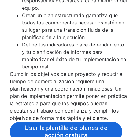
responsabilidades claras a cada miembro del
Red social corporativa
Presentación
Roles y responsabilidades
Objetivos de proyecto
equipo.
Creación de objetivos y principios
Project milestones
Funciones del proyecto
Crear un plan estructurado garantiza que
Tipos de objetivos
Entregas del proyecto
Gestor de proyectos
todos los componentes necesarios estén en
Teoría de fijación de metas
Criterios de aceptación
Líder del proyecto
su lugar para una transición fluida de la
Ejemplos de objetivos y resultados clave
Mapeo de las partes interesadas: definición
Patrocinador del proyecto
planificación a la ejecución.
Ejemplos de objetivos de proyectos
ventajas y ejemplos
Propietario del proyecto
Define tus indicadores clave de rendimiento
Análisis de coste-beneficio
Alcance del proyecto
Equipos de proyecto
y tu planificación de informes para
Lienzo de modelo de negocio
La triple limitación
Tabla de RACI
monitorizar el éxito de tu implementación en
Entender los mapas perceptivos
Plan de negocio
Estatuto de equipo
tiempo real.
Goal management software
Fase de demostración
Plan de implementación
Cumplir los objetivos de un proyecto y reducir el
Resumen de una propuesta
Organigrama
tiempo de comercialización requiere una
Acta de proyecto y cartel de proyecto
planificación y una coordinación minuciosas. Un
Planificación de proyectos
plan de implementación permite poner en práctica
Presentación
Planificación estratégica
la estrategia para que los equipos puedan
Desarrollo de un plan de proyecto
Presentación
ejecutar su trabajo con confianza y cumplir los
Marcos de planificación
Plan de acción
Ejemplos
objetivos de forma más rápida y eficiente.
Coordinación del proyecto
Marcos
Estimación de proyectos
Planificación anual
Usar la plantilla de planes de
Planificación de los procedimientos
Análisis DAFO
Planificación trimestral
Estimación de proyectos
acción gratuita
Gestión de recursos
KPI
Análisis PESTLE