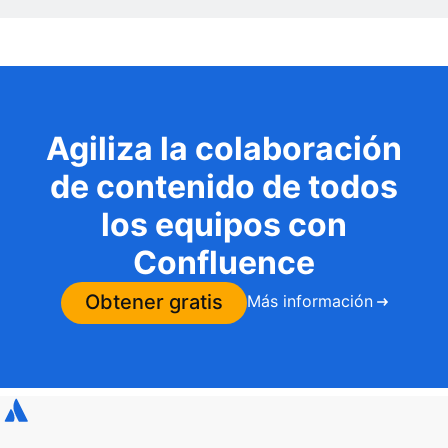
Agiliza la colaboración
de contenido de todos
los equipos con
Confluence
Obtener gratis
Más información