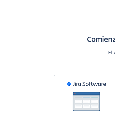
Comienz
El 