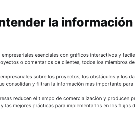
entender la informació
entajas y ejemplos)
nte de información o SSoT (Single Source of Truth)
eados
mentos
empresariales esenciales con gráficos interactivos y fácil
oyectos o comentarios de clientes, todos los miembros de
ción, ventajas y ejemplos)
 empresariales sobre los proyectos, los obstáculos y los da
 que consolidan y filtran la información más importante par
025]
presas reducen el tiempo de comercialización y producen 
ción
 y las mejores prácticas para implementarlos en los flujos d
royecto