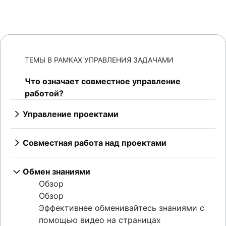
ТЕМЫ В РАМКАХ УПРАВЛЕНИЯ ЗАДАЧАМИ
Что означает совместное управление
работой?
Управление проектами
Обзор
Управление проектами с помощью ИИ
Совместная работа над проектами
Этапы управления проектами
Обзор
Жизненный цикл проекта
Культура совместной работы
Обмен знаниями
Принципы
Обзор
Обзор
Управление корпоративными проектами
Многофункциональные команды
Плодотворное общение
Обзор
Creative project management
Обзор
Рекомендации по мозговому штурму
Командная работа
Эффективнее обменивайтесь знаниями с
Решения
Совместная работа
Советы по совместной работе от
Обзор
помощью видео на страницах
Управление ИТ-проектами
Эффективные командные совещания
многофункциональных команд