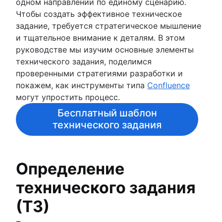
одном направлении по единому сценарию.
Диаграмма сродства
Семь интересных и неожиданных способ
Решение проблем по методу 8Д
Context diagram
Чтобы создать эффективное техническое
Модернизация бизнес-процессов
применения баз данных Confluence
Всеобщее управление качеством
Схемы AWS
задание, требуется стратегическое мышление
Сделайте управление контентом проще 
UML-диаграммы
и тщательное внимание к деталям. В этом
помощью баз данных Confluence
Диаграмма SIPOC
руководстве мы изучим основные элементы
Структура распределения работ
технического задания, поделимся
Диаграмма спагетти
проверенными стратегиями разработки и
Диаграммы потоков данных: определени
покажем, как инструменты типа
Confluence
ключевые компоненты
могут упростить процесс.
ER-диаграмма
Бесплатный шаблон
технического задания
Определение
технического задания
(ТЗ)