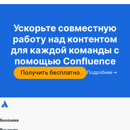
Ускорьте совместную
работу над контентом
для каждой команды с
помощью Confluence
Получить бесплатно
Подробнее
Компания
Вакансии