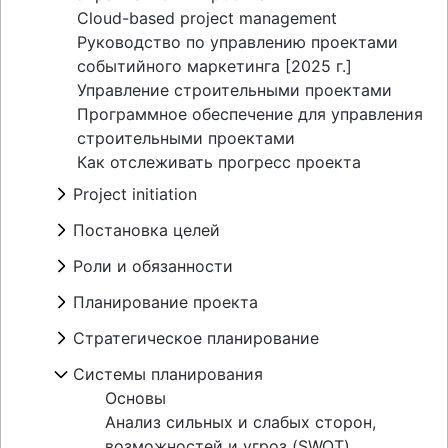
Cloud-based project management
Руководство по управлению проектами
событийного маркетинга [2025 г.]
Управление строительными проектами
Программное обеспечение для управления
строительными проектами
Как отслеживать прогресс проекта
Project initiation
What is project initiation?
Постановка целей
Вводное совещание по проекту
Обзор
Роли и обязанности
Задачи проекта
Создание концепции развития и
Project milestones
Проектные роли
Планирование проекта
миссии
Ожидаемые результаты проекта
Менеджер проекта
Виды целей
Обзор
Стратегическое планирование
Критерии приемки
Руководитель проекта
Теория постановки целей
Разработка плана проекта
Составление карты заинтересованных
Куратор проекта
Обзор
Системы планирования
Примеры OKR
План действий
сторон: определение, преимущества,
Владелец проекта
Примеры
Примеры задач проекта
Координация проекта
Основы
примеры
Проектные команды
Годовое планирование
Анализ затрат и выгод
Оперативное планирование
Анализ сильных и слабых сторон,
Объем работ по проекту
Матрица RACI
Квартальное планирование
Шаблон бизнес-модели
KPI
возможностей и угроз (SWOT)