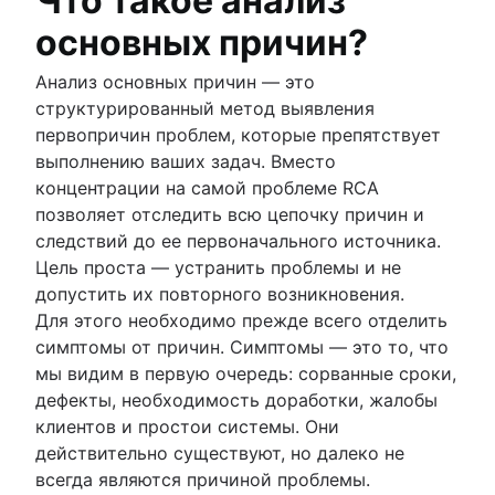
Что такое анализ
Стили управления
для команды
основных причин?
Продуктивность на рабочем месте
Хранение и отслеживание документов
Преодолейте проблемы коммуникации
Документация на продукт
Анализ основных причин — это
Функциональная организационная струк
Проектный документ программного
структурированный метод выявления
[определение, преимущества и примеры
обеспечения
первопричин проблем, которые препятствует
Обзор
Техническое задание
выполнению ваших задач. Вместо
Модели
Процесс управления документами
концентрации на самой проблеме RCA
Совместное руководство
Обзор
позволяет отследить всю цепочку причин и
Корпоративная социальная сеть
следствий до ее первоначального источника.
Цель проста — устранить проблемы и не
допустить их повторного возникновения.
Для этого необходимо прежде всего отделить
симптомы от причин. Симптомы — это то, что
мы видим в первую очередь: сорванные сроки,
дефекты, необходимость доработки, жалобы
клиентов и простои системы. Они
действительно существуют, но далеко не
всегда являются причиной проблемы.