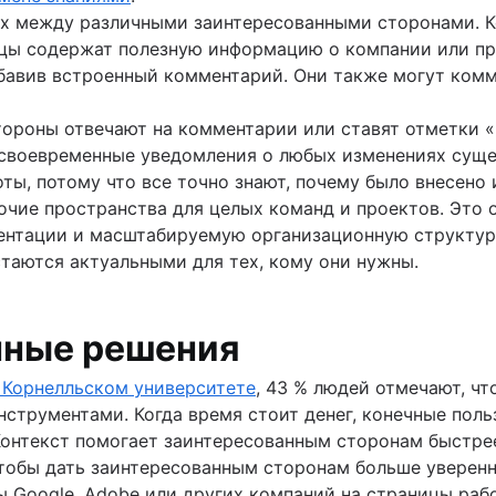
ах между различными заинтересованными сторонами. 
ицы содержат полезную информацию о компании или про
обавив встроенный комментарий. Они также могут комм
тороны отвечают на комментарии или ставят отметки «
своевременные уведомления о любых изменениях суще
ты, потому что все точно знают, почему было внесено 
абочие пространства для целых команд и проектов. Это
ентации и масштабируемую организационную структур
таются актуальными для тех, кому они нужны.
нные решения
 в Корнелльском университете
, 43 % людей отмечают, ч
трументами. Когда время стоит денег, конечные польз
онтекст помогает заинтересованным сторонам быстрее
тобы дать заинтересованным сторонам больше уверенн
ты Google, Adobe или других компаний на страницы ра