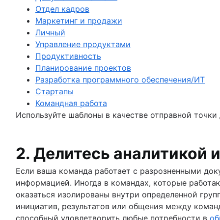
Диаграмма сродства
Семь интересных и неожиданных способо
Решение проблем по методу 8Д
Отдел кадров
Схемы AWS
Модернизация бизнес-процессов
Сделайте управление контентом проще с
Всеобщее управление качеством
Маркетинг и продажи
UML-диаграммы
Личный
Диаграмма SIPOC
Управление продуктами
Структура распределения работ
Продуктивность
Диаграмма спагетти
Планирование проектов
Диаграммы потоков данных: определени
Разработка программного обеспечения/ИТ
ER-диаграмма
Стартапы
Командная работа
Используйте шаблоны в качестве отправной точки 
2. Делитесь аналитикой 
Если ваша команда работает с разрозненными доку
информацией. Иногда в командах, которые работаю
оказаться изолированы внутри определенной групп
инициатив, результатов или общения между коман
способный удовлетворить любые потребности в
об