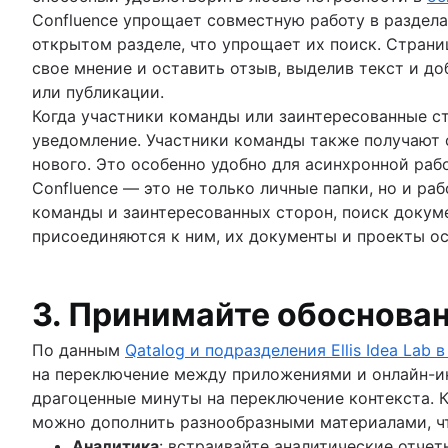
Confluence упрощает совместную работу в раздел
открытом разделе, что упрощает их поиск. Стран
свое мнение и оставить отзыв, выделив текст и д
или публикации.
Когда участники команды или заинтересованные с
уведомление. Участники команды также получают 
нового. Это особенно удобно для асинхронной рабо
Confluence — это не только личные папки, но и р
команды и заинтересованных сторон, поиск докум
присоединяются к ним, их документы и проекты ос
3. Принимайте обоснова
По данным
Qatalog и подразделения Ellis Idea Lab
на переключение между приложениями и онлайн-инс
драгоценные минуты на переключение контекста. К
можно дополнить разнообразными материалами, ч
Аналитика
: встраивайте аналитические отче