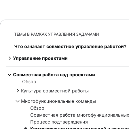
ТЕМЫ В РАМКАХ УПРАВЛЕНИЯ ЗАДАЧАМИ
Что означает совместное управление работой?
Управление проектами
Обзор
Управление проектами с помощью ИИ
Совместная работа над проектами
Этапы управления проектами
Обзор
Жизненный цикл проекта
Культура совместной работы
Принципы
Обзор
Управление корпоративными проектами
Многофункциональные команды
Плодотворное общение
Creative project management
Обзор
Командная работа
Решения
Совместная работа многофункциональны
Советы по совместной работе от опытных
Управление ИТ-проектами
Процесс подтверждения
Совместное создание контента
Cloud-based project management
Коммуникация между командой и заинте