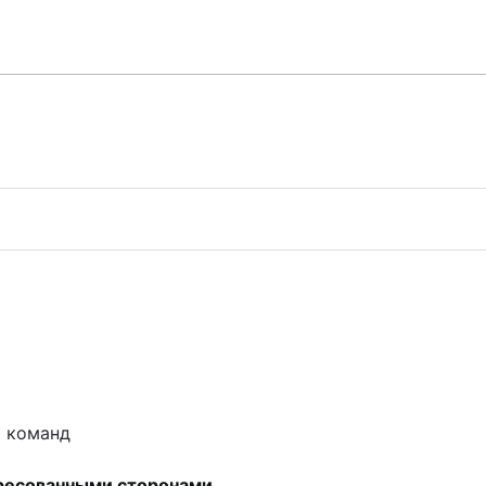
х команд
 пользователей
ресованными сторонами