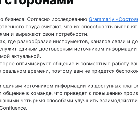
ты и ключевые этапы
цессов в Confluence с помощью автоматизаций
екомендации
беспечения
ми
о бизнеса. Согласно исследованию
Grammarly «Состоя
твенного труда считают, что их способность выполнять
рименения баз данных Confluence
ых команд
ями и выражают свои потребности.
ых пользователей
мощью баз данных Confluence
х, где разнообразие инструментов, каналов связи и д
ересованными сторонами
ия
служит единым достоверным источником информации д
тийного маркетинга [2025 г.]
пы и рекомендации
амой актуальной.
оторое оптимизирует общение и совместную работу ва
строительными проектами
 ключевые компоненты
реальном времени, поэтому вам не придется беспокоит
обов применения баз данных Confluence
е с помощью баз данных Confluence
м единым источником информации из доступных платфо
uence (скоро)
 общение в команде, что приведет к повышению произ
с нашими четырьмя способами улучшить взаимодействи
Confluence.
ние и ключевые компоненты
мощью видео на страницах
и
торон: определение, преимущества, примеры
в