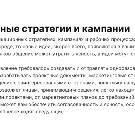
жностей и угроз (SWOT)
нные стратегии и кампании
тура [определение, преимущества и примеры]
никационных стратегиях, кампаниях и рабочих процесс
среде, то новые идеи, скорее всего, появляются в ваши
ие проектами
 шаблонов
нков общение может утратить ясность, а идеи могут с
писание?
ного достоверного источника информации (SSoT) для 
авление требовалось создавать и отправлять одноразо
и ключевые этапы
ссов в Confluence с помощью автоматизаций
азрабатывать проектные документы, маркетинговые стр
спечения
ение с заинтересованными сторонами, поскольку ваш
 позволяет лицам, принимающим решения, легко находит
и проектами, от маркетинговых планов до требований
поможет вам обеспечить согласованность и ясность, ос
nfluence ходят следующие.
 и рекомендации