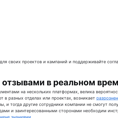
в применения баз данных Confluence
 помощью баз данных Confluence
е и ключевые компоненты
для своих проектов и кампаний и поддерживайте согла
и отзывами в реальном вре
ментами на нескольких платформах, велика вероятност
т в разных отделах или проектах, возникает
разрозне
ы, и тогда другие сотрудники компании не смогут полу
дами и заинтересованными сторонами необходим инстр
мене знаниями
.