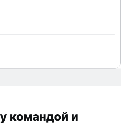
анды
у командой и
я команды