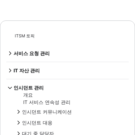
ITSM 토픽
서비스 요청 관리
개요
서비스 데스크 구축을 위한 모범 사례
IT 자산 관리
IT 메트릭 및 보고
개요
SLA: 정의, 이유 및 방법
구성 관리 데이터베이스
인시던트 관리
FCR(First Call Resolution)이 중요한 이유
구성 및 자산 관리 비교
개요
지원 센터
IT 및 소프트웨어 자산 관리 모범 사례
IT 서비스 연속성 관리
서비스 데스크, 지원 센터 및 ITSM 비교
자산 추적
IT 지원을 DevOps 방식으로 실행하는 방법
인시던트 커뮤니케이션
하드웨어 자산 관리
대화형 티켓팅
개요
자산 관리 수명 주기
인시던트 대응
Jira Service Management 사용자 지정
템플릿
개요
이메일 지원에서 전환
대기 중 담당자
워크숍