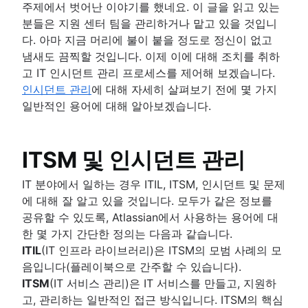
ChatOps
주제에서 벗어난 이야기를 했네요. 이 글을 읽고 있는
신뢰성 및 가용성 비교
IT 운영을 위한 최신 인시던트 관리
분들은 지원 센터 팀을 관리하거나 맡고 있을 것입니
MTTF(평균 장애 시간)
IT 재해 복구 계획을 개발하는 방법
다. 아마 지금 머리에 불이 붙을 정도로 정신이 없고
재해 복구 계획 예시
냄새도 끔찍할 것입니다. 이제 이에 대해 조치를 취하
버그 추적 모범 사례
고 IT 인시던트 관리 프로세스를 제어해 보겠습니다.
사후 검토
인시던트 관리
에 대해 자세히 살펴보기 전에 몇 가지
개요
일반적인 용어에 대해 알아보겠습니다.
튜토리얼
템플릿
개요
핸드북
비난 배제
인시던트 커뮤니케이션
ITSM 및 인시던트 관리
보고서
개요
템플릿 생성기
대기 중 담당자 일정
미팅
인시던트 대응
용어집
고객 알림 자동화
IT 분야에서 일하는 경우 ITIL, ITSM, 인시던트 및 문제
타임라인
사후 검토
핸드북 받기
에 대해 잘 알고 있을 것입니다. 모두가 같은 정보를
5개 이유
2020년도 인시던트 관리 현황
공유할 수 있도록, Atlassian에서 사용하는 용어에 대
공개 및 비공개 비교
2021년 인시던트 관리 현황
한 몇 가지 간단한 정의는 다음과 같습니다.
Compliance Management Software
ITIL
(IT 인프라 라이브러리)은 ITSM의 모범 사례의 모
Compliance Management Software
음입니다(플레이북으로 간주할 수 있습니다).
Compliance Management Software
ITSM
(IT 서비스 관리)은 IT 서비스를 만들고, 지원하
고, 관리하는 일반적인 접근 방식입니다. ITSM의 핵심