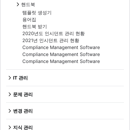
개요
핸드북
비난 배제
인시던트 커뮤니케이션
보고서
개요
템플릿 생성기
대기 중 담당자 일정
미팅
인시던트 대응
용어집
고객 알림 자동화
타임라인
사후 검토
핸드북 받기
5개 이유
2020년도 인시던트 관리 현황
공개 및 비공개 비교
2021년 인시던트 관리 현황
Compliance Management Software
Compliance Management Software
Compliance Management Software
IT 관리
개요
문제 관리
개요
템플릿
변경 관리
역할 및 책임
개요
프로세스
모범 사례
지식 관리