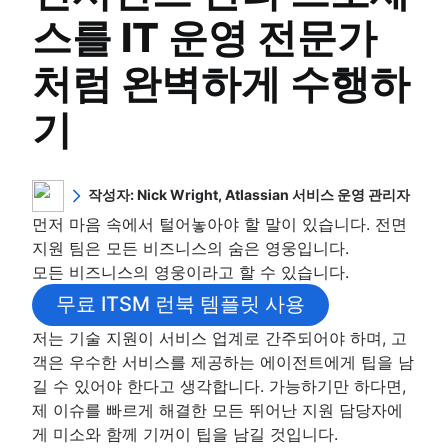
SLA: 정의, 이유 및 방법
구성 관리 데이터베이스
HR 지식 관리
스를 IT 운영 전문가
인시던트 관리
FCR(First Call Resolution)이 중요한 이유
구성 및 자산 관리 비교
HR 워크플로 자동화
개요
지원 센터
IT 및 소프트웨어 자산 관리 모범 사례
처럼 완벽하게 수행하
IT 서비스 연속성 관리
서비스 데스크, 지원 센터 및 ITSM 비교
자산 추적
IT 지원을 DevOps 방식으로 실행하는 방법
인시던트 커뮤니케이션
기
하드웨어 자산 관리
대화형 티켓팅
개요
자산 관리 수명 주기
인시던트 대응
Jira Service Management 사용자 지정
템플릿
개요
이메일 지원에서 전환
대기 중 담당자
워크숍
모범 사례
작성자: Nick Wright, Atlassian 서비스 운영 관리자
서비스 카탈로그
개요
도구
인시던트 관제자
저희 팀은 Atlassian의 Cloud 애플리케이션 및 인프
먼저 마음 속에서 털어놓아야 할 말이 있습니다. 전면
가상 에이전트란?
대기 중 담당자 일정
위기 관리
라가 최고 수준의 성능을 발휘하도록 돕고 있으며,
항공
지원 팀은 모든 비즈니스의 숨은 영웅입니다.
IT 지원
대기 근무 급여
어떻게 빠르게 확장하면서 이를 실현할 수 있는지 공
템플릿
역할 및 책임
모든 비즈니스의 영웅이라고 할 수 있습니다.
IT 서비스 포털
알림 피로
유하는 것을 좋아합니다. 저는 뉴질랜드 사람이지만
수명 주기
개요
IT 티켓 시스템
독특한 발음에도 불구하고 여전히 피쉬 앤 칩스를 발
KPI
대기 근무 개선
무료 ITSM 런북 템플릿 사용
플레이북
에스컬레이션 경로 템플릿
음할 수 있습니다. 업무 외 시간에는 자전거를 타거
Service request process
IT 알림
개요
DevOps
IT 지원 수준
저는 기술 지원이 서비스 업계로 간주되어야 하며, 고
나 게임을 하거나 아내와 사랑스러운 딸과 함께 시간
에스컬레이션 정책
일반 메트릭
을 보냅니다.
개요
객은 우수한 서비스를 제공하는 에이전트에게 팁을 남
ITSM
심각도 수준
SRE
길 수 있어야 한다고 생각합니다. 가능하기만 하다면,
가동 중지 시간으로 인한 비용
개요
직접 구축하고 직접 운영
제 이슈를 빠르게 해결한 모든 뛰어난 지원 담당자에
SLA, SLO, SLI 비교
주요 인시던트 관리
문제 관리와 인시던트 관리 비교
게 미소와 함께 기꺼이 팁을 남길 것입니다.
오류 예산
IT 인시던트 관리