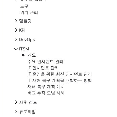
모범 사례
서비스 카탈로그
개요
도구
인시던트 관제자
가상 에이전트란?
대기 중 담당자 일정
위기 관리
항공
IT 지원
대기 근무 급여
템플릿
역할 및 책임
IT 서비스 포털
알림 피로
수명 주기
개요
IT 티켓 시스템
KPI
대기 근무 개선
플레이북
에스컬레이션 경로 템플릿
Service request process
IT 알림
개요
DevOps
IT 지원 수준
에스컬레이션 정책
일반 메트릭
개요
ITSM
심각도 수준
SRE
가동 중지 시간으로 인한 비용
개요
직접 구축하고 직접 운영
SLA, SLO, SLI 비교
주요 인시던트 관리
문제 관리와 인시던트 관리 비교
오류 예산
IT 인시던트 관리
ChatOps
신뢰성 및 가용성 비교
IT 운영을 위한 최신 인시던트 관리
MTTF(평균 장애 시간)
IT 재해 복구 계획을 개발하는 방법
재해 복구 계획 예시
버그 추적 모범 사례
사후 검토
개요
튜토리얼
템플릿