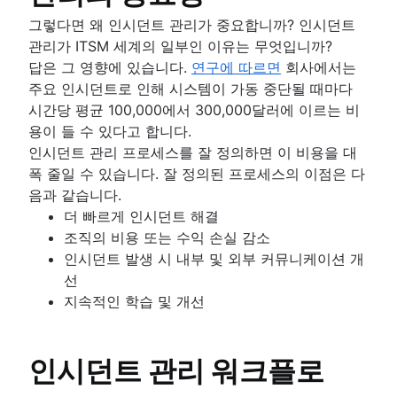
온보딩 워크플로
시스템 업그레이드
직원 온보딩 체크리스트
그렇다면 왜 인시던트 관리가 중요합니까? 인시던트
서비스 매핑
IT 제공 서비스
관리가 ITSM 세계의 일부인 이유는 무엇입니까?
애플리케이션 종속성 매핑
HR 헬프 데스크 소프트웨어
답은 그 영향에 있습니다.
연구에 따르면
회사에서는
IT 인프라
HR 서비스 센터
주요 인시던트로 인해 시스템이 가동 중단될 때마다
HR 케이스 관리
시간당 평균 100,000에서 300,000달러에 이르는 비
변경 관리 도구
용이 들 수 있다고 합니다.
HR 자동화
인시던트 관리 프로세스를 잘 정의하면 이 비용을 대
HR 프로세스 개선
폭 줄일 수 있습니다. 잘 정의된 프로세스의 이점은 다
데이터 거버넌스
음과 같습니다.
HR 서비스 제공 모델
더 빠르게 인시던트 해결
HR 지식 관리
조직의 비용 또는 수익 손실 감소
HR 워크플로 자동화
인시던트 발생 시 내부 및 외부 커뮤니케이션 개
선
지속적인 학습 및 개선
인시던트 관리 워크플로