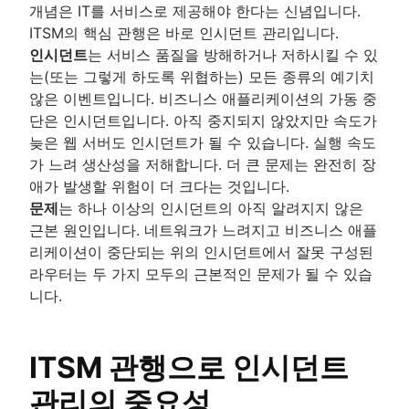
IT 관리
개념은 IT를 서비스로 제공해야 한다는 신념입니다.
개요
ITSM의 핵심 관행은 바로 인시던트 관리입니다.
인시던트
는 서비스 품질을 방해하거나 저하시킬 수 있
문제 관리
는(또는 그렇게 하도록 위협하는) 모든 종류의 예기치
개요
않은 이벤트입니다. 비즈니스 애플리케이션의 가동 중
템플릿
변경 관리
단은 인시던트입니다. 아직 중지되지 않았지만 속도가
역할 및 책임
개요
늦은 웹 서버도 인시던트가 될 수 있습니다. 실행 속도
프로세스
모범 사례
지식 관리
가 느려 생산성을 저해합니다. 더 큰 문제는 완전히 장
역할 및 책임
개요
애가 발생할 위험이 더 크다는 것입니다.
변경 자문 위원회
기술 자료의 정의
문제
는 하나 이상의 인시던트의 아직 알려지지 않은
엔터프라이즈 서비스 관리
변경 관리 유형
지식 중심 서비스(KCS)란 무엇입니까
근본 원인입니다. 네트워크가 느려지고 비즈니스 애플
개요
셀프 서비스 기술 자료
리케이션이 중단되는 위의 인시던트에서 잘못 구성된
HR 서비스 관리 및 제공
ITIL
라우터는 두 가지 모두의 근본적인 문제가 될 수 있습
HR 자동화 모범 사례
개요
니다.
ESM에 대한 세 가지 구현 팁
DevOps 및 ITIL 비교
IT 운영
오프보딩 프로세스 이해
ITIL 서비스 전략 가이드
개요
직원 경험 관리 전략
ITIL 서비스 전환
ITSM 관행으로 인시던트
IT 인프라 관리
최고의 온보딩 소프트웨어 9가지
IT 운영 관리
지속적인 서비스 개선
네트워크 인프라
직원 경험 플랫폼
개요
관리의 중요성
IT Governance