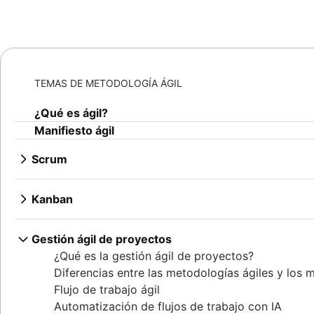
TEMAS DE METODOLOGÍA ÁGIL
¿Qué es ágil?
Manifiesto ágil
Scrum
¿Qué es scrum?
Sprints
Kanban
Planificación de sprints
¿Qué es kanban?
ceremonias ágiles
Tableros de kanban
Gestión ágil de proyectos
Backlogs de producto
Límites del trabajo en curso
¿Qué es la gestión ágil de proyectos?
Revisiones de sprints
Kanban frente a scrum
Diferencias entre las metodologías ágiles y los
Reuniones rápidas
Kanplan
Flujo de trabajo ágil
Experto en scrum
Tarjetas kanban
Automatización de flujos de trabajo con IA
Retrospectivas de metodología ágil