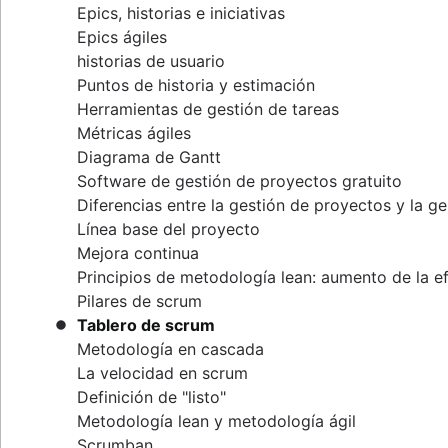
Epics, historias e iniciativas
Scrum distribuido
Epics ágiles
Funciones de scrum
historias de usuario
Scrum de scrums
Puntos de historia y estimación
Artefactos del scrum ágil
Herramientas de gestión de tareas
Métricas de scrum
Métricas ágiles
Scrum en Jira y Confluence
Diagrama de Gantt
Metodología ágil frente a scrum
Software de gestión de proyectos gratuito
Mejora del backlog
Diferencias entre la gestión de proyectos y la 
Comparación del experto en scrum y del gestor
Línea base del proyecto
Mejora continua
Principios de metodología lean: aumento de la e
Pilares de scrum
Tablero de scrum
Metodología en cascada
La velocidad en scrum
Definición de "listo"
Metodología lean y metodología ágil
Scrumban