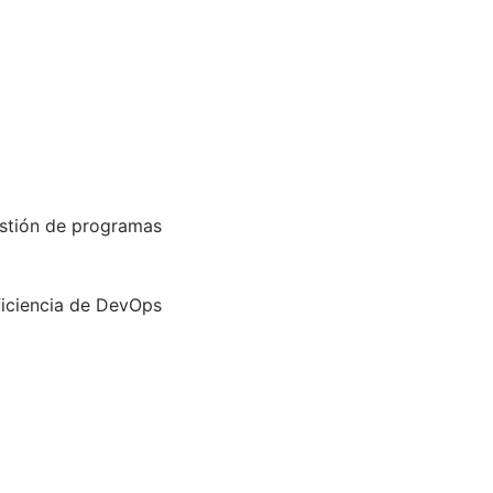
gestión de programas
 de proyectos
ficiencia de DevOps