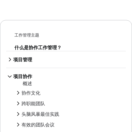
工作管理主题
什么是协作工作管理？
项目管理
概述
人工智能项目管理
项目协作
项目管理阶段
概述
项目生命周期
协作文化
原则
概述
企业项目管理
跨职能团队
协作沟通
Creative project management
概述
头脑风暴最佳实践
团队协作
解决方案
跨职能协作
来自高级用户的内部协作提示
概述
IT 项目管理
有效的团队会议
审批流程
协作式内容创作
头脑风暴技巧
Cloud-based project management
团队与利益相关者的沟通
概述