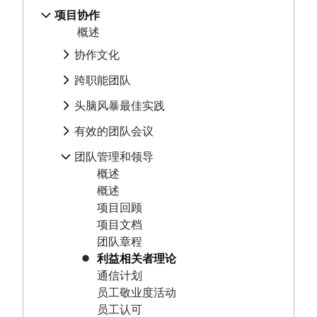
文档管理流程
头脑风暴最佳实践
团队协作
解决方案
人工智能项目管理
跨职能协作
实体关系图
项目协作
概述
来自高级用户的内部协作提示
概述
IT 项目管理
项目管理阶段
有效的团队会议
审批流程
概述
企业社交网络
协作式内容创作
头脑风暴技巧
Cloud-based project management
项目生命周期
团队与利益相关者的沟通
概述
团队管理和领导
名义群组法
头脑风暴会议
协作文化
活动项目管理指南 [2025]
原则
协作会议
自我管理
使用 Confluence 白板进行头脑风暴（即将推出）
概述
概述
施工项目管理
企业项目管理
怎么减少会议次数
跨职能团队
团队项目管理
概述
协作沟通
施工项目管理软件
Creative project management
会议记录和议程
概述
项目回顾
头脑风暴最佳实践
团队协作
如何跟踪项目进度
解决方案
会议节奏
跨职能协作
项目文档
来自高级用户的内部协作提示
概述
IT 项目管理
会议反思
有效的团队会议
审批流程
Project initiation
团队章程
协作式内容创作
头脑风暴技巧
Cloud-based project management
团队与利益相关者的沟通
概述
What is project initiation?
利益相关者理论
团队管理和领导
名义群组法
头脑风暴会议
设置目标
活动项目管理指南 [2025]
协作会议
项目启动会议
通信计划
自我管理
使用 Confluence 白板进行头脑风暴
概述
概述
施工项目管理
怎么减少会议次数
角色和职责
项目目标
员工敬业度活动
团队项目管理
（即将推出）
概述
创建愿景和使命
施工项目管理软件
会议记录和议程
Project milestones
项目角色
员工认可
项目回顾
项目规划
目标类型
如何跟踪项目进度
会议节奏
项目可交付成果
项目经理
管理风格
项目文档
目标设置理论
概述
会议反思
战略规划
验收标准
项目负责人
Project initiation
工作场所生产力
团队章程
OKR 示例
制定项目计划
利益相关者分析图：定义、优势和示例
项目发起人
概述
What is project initiation?
克服沟通不畅的问题
利益相关者理论
规划框架
项目目标示例
行动计划
设置目标
项目范围
项目负责人
示例
项目启动会议
职能型组织结构 [定义、优势 + 示例]
通信计划
成本效益分析
项目协调
框架
概述
项目估算
三重制约因素
项目团队
年度规划
角色和职责
项目目标
概述
员工敬业度活动
商业模式画布
运营规划
SWOT 分析
创建愿景和使命
业务案例
RACI 图表
季度规划
项目估算
Project milestones
项目角色
模型
员工认可
资源管理
了解感知图
KPI
PESTLE 分析
项目规划
目标类型