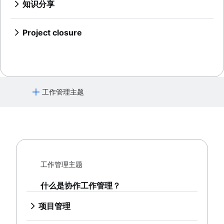
知识分享
目标一致
滞后期如何影响项目管理
使用模板更快地完成正确的工作
Project calendar
艾森豪威尔矩阵
资源分解结构
可视化项目管理
概述
资源规划
活动营销
什么是综合总时间表？
项目跟踪
BCG 矩阵
资源调度
在线白板
概述
品牌发布
项目预算
范围蔓延
迭代流程
Project closure
自动化
项目治理
跟踪
项目设计
将视频置于页面上以更好地共享知识
品牌焕新指南：核心要素与关键步骤
RACI 图表
流程图绘制
什么是项目收尾？
项目采购规划
设计冲刺
借助自动化，全面提升 Confluence 工作流的
管理通知和管理提醒
时间管理
Business objectives
决策流程
操作流程图
企业资源管理
用户移情图
效率
集中式知识库
使命声明
管理多个项目
流程文档
时间管理
风险管理
项目成本管理
白板策略
业务流程自动化
知识共享文化
上下文切换
时间管理工具
思维导图
流程自动化
项目风险管理
项目监控
泳道图
PERT 图表
文档
工作管理主题
思维导图示例
如何实现任务自动化
风险缓解
流程图
仪表板报告
概述
项目收尾
概念图绘制
人工智能任务管理
风险管理
什么是协作工作管理？
优化审批流程
提前期
文档的重要性
气泡图
风险登记册
Project post-mortem
架构图：定义、类型和最佳实践
时间跟踪
文档标准
维恩图
风险矩阵
Lessons learned
项目管理
架构图
成本绩效指数
标准操作程序
决策树
企业风险管理
实施后审查
概述
Context diagram
项目瓶颈
流程文档
亲和图
您不知道的 7 个 Confluence 数据库实用功
8D 问题解决
人工智能项目管理
AWS 图
项目协作
为您的团队构建真正的单一数据源 (SSoT)
工作管理主题
业务流程再造
能
全面质量管理
项目管理阶段
UML 图
概述
文档存储和跟踪
借助 Confluence 数据库简化内容管理
项目生命周期
SIPOC 图
什么是协作工作管理？
产品文档
协作文化
原则
工作分解结构
软件设计文档
概述
企业项目管理
项目管理
跨职能团队
意大利面条图
工作说明书
协作沟通
Creative project management
概述
概述
DFD（数据流图）：定义与关键组件