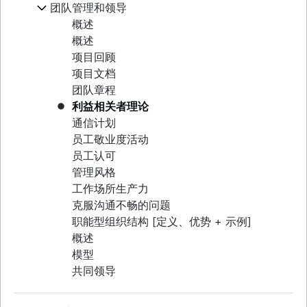
团队管理和领导
名义群组法
头脑风暴会议
活动项目管理指南 [2025]
协作会议
自我管理
使用 Confluence 白板进行头脑风暴（即将推
概述
施工项目管理
怎么减少会议次数
团队项目管理
出）
概述
施工项目管理软件
会议记录和议程
项目回顾
如何跟踪项目进度
会议节奏
项目文档
会议反思
Project initiation
团队章程
What is project initiation?
利益相关者理论
设置目标
项目启动会议
通信计划
概述
角色和职责
项目目标
员工敬业度活动
创建愿景和使命
Project milestones
项目角色
员工认可
项目规划
目标类型
项目可交付成果
项目经理
管理风格
目标设置理论
概述
战略规划
验收标准
项目负责人
工作场所生产力
OKR 示例
制定项目计划
利益相关者分析图：定义、优势和示例
项目发起人
概述
克服沟通不畅的问题
规划框架
项目目标示例
行动计划
项目范围
项目负责人
示例
职能型组织结构 [定义、优势 + 示例]
成本效益分析
项目协调
框架
项目估算
三重制约因素
项目团队
年度规划
概述
商业模式画布
运营规划
SWOT 分析
业务案例
RACI 图表
季度规划
项目估算
模型
资源管理
了解感知图
KPI
PESTLE 分析
概念验证
团队章程
企业规划
时间线
共同领导
Goal management software
营销计划
愿景面板
概述
项目执行
提案大纲
实施计划
如何规划任务优先级
里程碑图表
项目组合管理
根本原因分析
概述
项目章程与项目海报
组织结构图
生态系统梳理
关键路径法
概述
可视化项目管理
可行性研究
PDCA 周期
产能规划