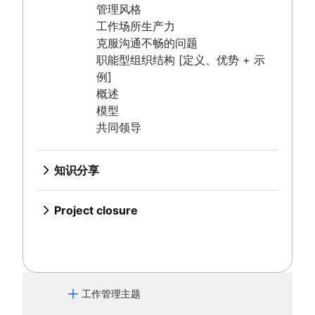
概念验证
团队章程
企业规划
时间线
项目可交付成果
项目经理
共同领导
管理风格
Goal management software
营销计划
愿景面板
概述
目标设置理论
概述
项目执行
提案大纲
实施计划
如何规划任务优先级
里程碑图表
战略规划
验收标准
项目负责人
工作场所生产力
项目组合管理
根本原因分析
概述
OKR 示例
制定项目计划
项目章程与项目海报
组织结构图
生态系统梳理
关键路径法
概述
利益相关者分析图：定义、优势和示
项目发起人
概述
克服沟通不畅的问题
可视化项目管理
可行性研究
PDCA 周期
产能规划
规划框架
项目目标示例
行动计划
知识分享
目标一致
滞后期如何影响项目管理
使用模板更快地完成正确的工作
例
项目负责人
示例
职能型组织结构 [定义、优势 + 示
Project calendar
艾森豪威尔矩阵
资源分解结构
可视化项目管理
成本效益分析
项目协调
框架
概述
资源规划
活动营销
什么是综合总时间表？
项目跟踪
项目估算
项目范围
项目团队
年度规划
例]
BCG 矩阵
资源调度
在线白板
商业模式画布
运营规划
SWOT 分析
概述
品牌发布
项目预算
范围蔓延
迭代流程
三重制约因素
RACI 图表
季度规划
项目估算
Project closure
概述
自动化
项目治理
跟踪
项目设计
资源管理
了解感知图
KPI
PESTLE 分析
将视频置于页面上以更好地共享知识
品牌焕新指南：核心要素与关键步骤
RACI 图表
流程图绘制
业务案例
团队章程
企业规划
时间线
什么是项目收尾？
模型
项目采购规划
设计冲刺
借助自动化，全面提升 Confluence 工作流的效率
Goal management software
营销计划
愿景面板
概述
管理通知和管理提醒
时间管理
Business objectives
决策流程
操作流程图
项目执行
概念验证
实施计划
如何规划任务优先级
里程碑图表
共同领导
企业资源管理
用户移情图
业务流程自动化
项目组合管理
根本原因分析
概述
集中式知识库
使命声明
管理多个项目
流程文档
时间管理
提案大纲
组织结构图
生态系统梳理
关键路径法
概述
风险管理
项目成本管理
白板策略
流程自动化
可视化项目管理
可行性研究
PDCA 周期
产能规划
知识共享文化
上下文切换
时间管理工具
项目章程与项目海报
目标一致
滞后期如何影响项目管理
使用模板更快地完成正确的工作
思维导图
如何实现任务自动化
项目风险管理
Project calendar
艾森豪威尔矩阵
资源分解结构
可视化项目管理
知识分享
项目监控
泳道图
PERT 图表
资源规划
活动营销
什么是综合总时间表？
项目跟踪
文档
思维导图示例
人工智能任务管理
风险缓解
BCG 矩阵
资源调度
在线白板
概述
流程图
仪表板报告
品牌发布
项目预算
范围蔓延
迭代流程
概述
项目收尾
概念图绘制
风险管理
自动化
项目治理
跟踪
项目设计
概述
优化审批流程
提前期
品牌焕新指南：核心要素与关键步骤
RACI 图表
流程图绘制
文档的重要性
Project closure
气泡图
风险登记册
Project post-mortem
项目采购规划
设计冲刺
借助自动化，全面提升 Confluence
将视频置于页面上以更好地共享知识
架构图：定义、类型和最佳实践
时间跟踪
时间管理
Business objectives
决策流程
操作流程图
文档标准
什么是项目收尾？
维恩图
风险矩阵
Lessons learned
企业资源管理
用户移情图
工作流的效率
管理通知和管理提醒
架构图
成本绩效指数
使命声明
管理多个项目
流程文档
时间管理
标准操作程序
决策树
企业风险管理
实施后审查
风险管理
项目成本管理
白板策略
业务流程自动化
集中式知识库
Context diagram
项目瓶颈
上下文切换
时间管理工具
流程文档
亲和图
您不知道的 7 个 Confluence 数据库实用功能
8D 问题解决
思维导图
流程自动化
项目风险管理
知识共享文化
AWS 图
项目监控
泳道图
PERT 图表
为您的团队构建真正的单一数据源 (SSoT)
业务流程再造
借助 Confluence 数据库简化内容管理
全面质量管理
思维导图示例
如何实现任务自动化
风险缓解
UML 图
流程图
仪表板报告
文档存储和跟踪
文档
工作管理主题
项目收尾
概念图绘制
人工智能任务管理
风险管理
SIPOC 图
优化审批流程
提前期
产品文档
概述