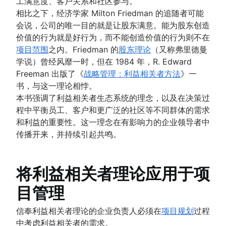
工满意度、客户关系和社区参与。
知识共享文化
上下文切换
时间管理工具
思维导图
如何实现任务自动化
项目风险管理
相比之下，经济学家 Milton Friedman 的追随者可能
项目监控
泳道图
PERT 图表
文档
思维导图示例
人工智能任务管理
风险缓解
会说，公司的唯一目的就是让股东满意。能为股东创造
流程图
仪表板报告
概述
项目收尾
概念图绘制
风险管理
价值的行为就是好行为，而不能创造价值的行为则不在
优化审批流程
提前期
文档的重要性
气泡图
风险登记册
Project post-mortem
项目范围
之内。Friedman 的
股东理论
（又称弗里德曼
架构图：定义、类型和最佳实践
时间跟踪
文档标准
维恩图
风险矩阵
Lessons learned
学说）曾经风靡一时，但在 1984 年，R. Edward
架构图
成本绩效指数
标准操作程序
决策树
企业风险管理
实施后审查
Freeman 出版了《
战略管理：利益相关者方法
》一
Context diagram
项目瓶颈
流程文档
亲和图
您不知道的 7 个 Confluence 数据库实用功能
8D 问题解决
书，与这一理论相悖。
AWS 图
为您的团队构建真正的单一数据源 (SSoT)
业务流程再造
借助 Confluence 数据库简化内容管理
全面质量管理
本书强调了利益相关者生态系统的理念，以及在决策过
UML 图
文档存储和跟踪
程中平衡员工、客户和更广泛的社区等不同群体的需求
SIPOC 图
产品文档
和利益的重要性。这一理念在有影响力的企业领导者中
工作分解结构
软件设计文档
传播开来，并持续引起共鸣。
意大利面条图
工作说明书
DFD（数据流图）：定义与关键组件
文档管理流程
实体关系图
概述
将利益相关者理论应用于项
企业社交网络
目管理
信奉利益相关者理论的企业负责人必须在
项目规划
过程
中考虑利益相关者的需求。