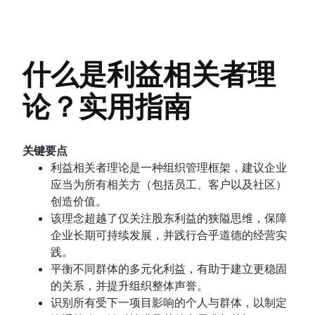
气泡图
风险登记册
Project post-mortem
工作分解结构
什么是协作工作管理？
架构图：定义、类型和最佳实践
时间跟踪
软件设计文档
文档的重要性
维恩图
风险矩阵
Lessons learned
意大利面条图
架构图
成本绩效指数
工作说明书
文档标准
决策树
企业风险管理
实施后审查
项目管理
DFD（数据流图）：定义与关键组件
Context diagram
项目瓶颈
文档管理流程
标准操作程序
亲和图
您不知道的 7 个 Confluence 数据
8D 问题解决
概述
实体关系图
AWS 图
概述
流程文档
什么是利益相关者理
业务流程再造
库实用功能
全面质量管理
人工智能项目管理
UML 图
项目协作
企业社交网络
为您的团队构建真正的单一数据源
借助 Confluence 数据库简化内容管
项目管理阶段
SIPOC 图
概述
论？实用指南
(SSoT)
理
项目生命周期
工作分解结构
文档存储和跟踪
协作文化
原则
意大利面条图
产品文档
概述
企业项目管理
跨职能团队
DFD（数据流图）：定义与关键组件
软件设计文档
关键要点
协作沟通
Creative project management
概述
实体关系图
工作说明书
利益相关者理论是一种组织管理框架，建议企业
头脑风暴最佳实践
团队协作
解决方案
跨职能协作
文档管理流程
应当为所有相关方（包括员工、客户以及社区）
来自高级用户的内部协作提示
概述
IT 项目管理
有效的团队会议
审批流程
概述
创造价值。
协作式内容创作
头脑风暴技巧
Cloud-based project management
团队与利益相关者的沟通
概述
企业社交网络
该理念超越了仅关注股东利益的狭隘思维，保障
团队管理和领导
名义群组法
头脑风暴会议
活动项目管理指南 [2025]
协作会议
企业长期可持续发展，并践行合乎道德的经营实
自我管理
使用 Confluence 白板进行头脑风暴（即将推
概述
施工项目管理
怎么减少会议次数
践。
团队项目管理
概述
施工项目管理软件
会议记录和议程
平衡不同群体的多元化利益，有助于建立更稳固
项目回顾
如何跟踪项目进度
会议节奏
的关系，并提升组织整体声誉。
项目文档
会议反思
Project initiation
识别所有受下一项目影响的个人与群体，以制定
团队章程
What is project initiation?