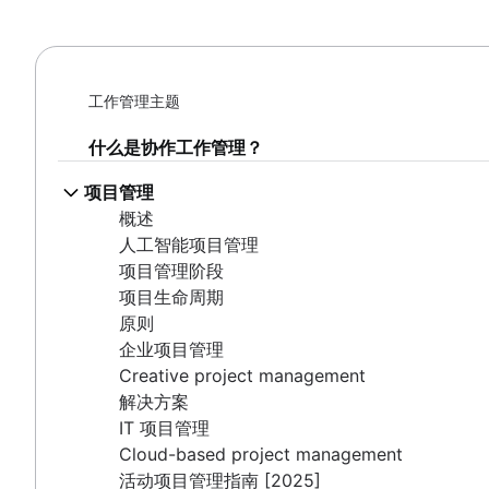
项目文档
文档标准
会议反思
项目管理
团队章程
标准操作程序
概述
利益相关者理论
流程文档
人工智能项目管理
通信计划
为您的团队构建真正的单一数据源 (SSoT)
工作管理主题
项目管理阶段
员工敬业度活动
文档存储和跟踪
项目生命周期
员工认可
什么是协作工作管理？
产品文档
原则
管理风格
软件设计文档
企业项目管理
项目管理
工作场所生产力
工作说明书
Creative project management
概述
克服沟通不畅的问题
文档管理流程
解决方案
人工智能项目管理
职能型组织结构 [定义、优势 + 示例]
概述
IT 项目管理
项目管理阶段
概述
企业社交网络
Cloud-based project management
项目生命周期
模型
活动项目管理指南 [2025]
原则
共同领导
施工项目管理
企业项目管理
施工项目管理软件
Creative project management
如何跟踪项目进度
解决方案
IT 项目管理
Project initiation
Cloud-based project management
What is project initiation?
设置目标
活动项目管理指南 [2025]
项目启动会议