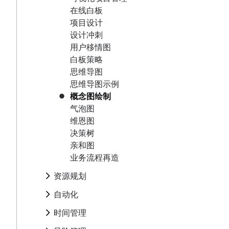
活动营销
什么是综合总时间表？
项目跟踪
思维导图示例
BCG 矩阵
资源调度
在线白板
品牌发布
项目预算
范围蔓延
概念图绘制
项目治理
跟踪
项目设计
品牌焕新指南：核心要素与关键步骤
RACI 图表
气泡图
项目采购规划
设计冲刺
Business objectives
决策流程
维恩图
企业资源管理
用户移情图
使命声明
管理多个项目
决策树
项目成本管理
白板策略
亲和图
思维导图
业务流程再造
思维导图示例
概念图绘制
资源规划
气泡图
迭代流程
自动化
维恩图
流程图绘制
借助自动化，全面提升 Confluence 工作流的效率
决策树
时间管理
操作流程图
业务流程自动化
亲和图
流程文档
时间管理
风险管理
流程自动化
业务流程再造
上下文切换
时间管理工具
如何实现任务自动化
项目风险管理
项目监控
泳道图
PERT 图表
资源规划
人工智能任务管理
风险缓解
流程图
仪表板报告
迭代流程
项目收尾
风险管理
自动化
优化审批流程
提前期
流程图绘制
风险登记册
Project post-mortem
借助自动化，全面提升 Confluence 工作
架构图：定义、类型和最佳实践
时间跟踪
时间管理
操作流程图
风险矩阵
Lessons learned
业务流程自动化
架构图
成本绩效指数
项目协作
流程文档
时间管理