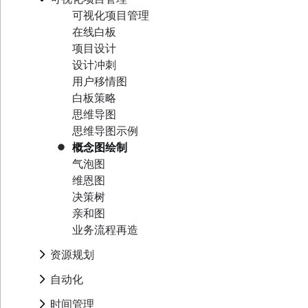
目标一致
滞后期如何影响项目管理
使用模板更快地完成正确的工作
Project calendar
艾森豪威尔矩阵
资源分解结构
可视化项目管理
活动营销
什么是综合总时间表？
项目跟踪
BCG 矩阵
资源调度
在线白板
品牌发布
项目预算
范围蔓延
项目治理
跟踪
项目设计
品牌焕新指南：核心要素与关键步骤
RACI 图表
项目采购规划
设计冲刺
Business objectives
决策流程
企业资源管理
用户移情图
使命声明
管理多个项目
项目成本管理
白板策略
思维导图
思维导图示例
概念图绘制
气泡图
维恩图
决策树
亲和图
业务流程再造
资源规划
迭代流程
自动化
流程图绘制
借助自动化，全面提升 Confluence 工作流的效
时间管理
操作流程图