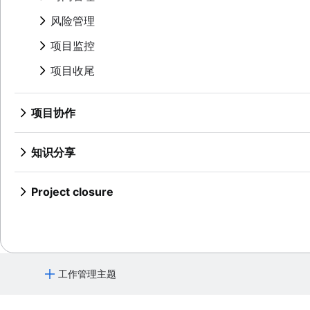
业务流程自动化
流程文档
时间管理
风险管理
流程自动化
上下文切换
时间管理工具
如何实现任务自动化
项目风险管理
项目监控
泳道图
PERT 图表
人工智能任务管理
风险缓解
流程图
仪表板报告
项目收尾
风险管理
优化审批流程
提前期
风险登记册
Project post-mortem
架构图：定义、类型和最佳实践
时间跟踪
风险矩阵
Lessons learned
架构图
成本绩效指数
项目协作
企业风险管理
实施后审查
Context diagram
项目瓶颈
概述
您不知道的 7 个 Confluence 数据库实用功能
8D 问题解决
AWS 图
协作文化
知识分享
借助 Confluence 数据库简化内容管理
全面质量管理
UML 图
概述
概述
跨职能团队
SIPOC 图
协作沟通
概述
Project closure
概述
工作分解结构
头脑风暴最佳实践
团队协作
将视频置于页面上以更好地共享知识
什么是项目收尾？
跨职能协作
意大利面条图
来自高级用户的内部协作提示
概述
管理通知和管理提醒
有效的团队会议
审批流程
DFD（数据流图）：定义与关键组件
协作式内容创作
头脑风暴技巧
集中式知识库
团队与利益相关者的沟通
概述
实体关系图
团队管理和领导
名义群组法
头脑风暴会议
知识共享文化
协作会议
自我管理
使用 Confluence 白板进行头脑风暴（即将推出
概述
文档
工作管理主题
怎么减少会议次数
团队项目管理
概述
概述
会议记录和议程
项目回顾
什么是协作工作管理？
文档的重要性
会议节奏