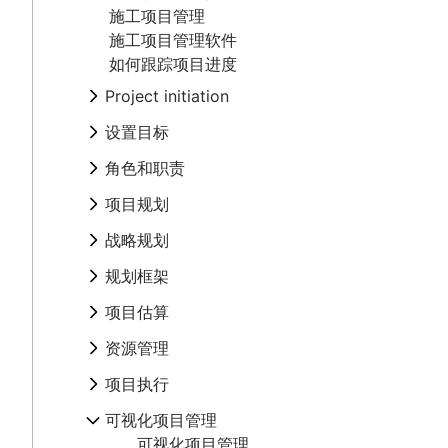
概述
施工项目管理
角色和职责
项目目标
创建愿景和使命
施工项目管理软件
Project milestones
项目角色
项目规划
目标类型
如何跟踪项目进度
项目可交付成果
项目经理
目标设置理论
概述
战略规划
验收标准
项目负责人
Project initiation
OKR 示例
制定项目计划
利益相关者分析图：定义、优势和示例
项目发起人
概述
What is project initiation?
规划框架
项目目标示例
行动计划
设置目标
项目范围
项目负责人
示例
项目启动会议
成本效益分析
项目协调
框架
概述
项目估算
三重制约因素
项目团队
年度规划
角色和职责
项目目标
商业模式画布
运营规划
SWOT 分析
创建愿景和使命
业务案例
RACI 图表
季度规划
项目估算
Project milestones
项目角色
资源管理
了解感知图
KPI
PESTLE 分析
项目规划
目标类型
概念验证
团队章程
企业规划
时间线
项目可交付成果
项目经理
Goal management software
营销计划
愿景面板
概述
目标设置理论
概述
项目执行
提案大纲
实施计划
如何规划任务优先级
里程碑图表
战略规划
验收标准
项目负责人
项目组合管理
根本原因分析
概述
OKR 示例
制定项目计划
项目章程与项目海报
组织结构图
生态系统梳理
关键路径法
概述
利益相关者分析图：定义、优势和示例
项目发起人
概述
可视化项目管理
可行性研究
PDCA 周期
产能规划
规划框架
项目目标示例
行动计划
目标一致
滞后期如何影响项目管理
使用模板更快地完成正确的工作
项目范围
项目负责人
示例
Project calendar
艾森豪威尔矩阵
资源分解结构
可视化项目管理
成本效益分析
项目协调
框架
活动营销
什么是综合总时间表？
项目跟踪
项目估算
三重制约因素
项目团队
年度规划
BCG 矩阵
资源调度
在线白板
商业模式画布
运营规划
SWOT 分析
品牌发布
项目预算
范围蔓延
业务案例
RACI 图表
季度规划
项目估算
项目治理
跟踪
项目设计
资源管理
了解感知图
KPI
PESTLE 分析
品牌焕新指南：核心要素与关键步骤
RACI 图表
概念验证
团队章程
企业规划
时间线
项目采购规划
设计冲刺
Goal management software
营销计划
愿景面板
概述
Business objectives
决策流程
项目执行
提案大纲
实施计划
如何规划任务优先级
里程碑图表
企业资源管理
用户移情图
项目组合管理
根本原因分析
概述
使命声明
管理多个项目
项目章程与项目海报
组织结构图
生态系统梳理
关键路径法
概述
项目成本管理
白板策略
可视化项目管理
可行性研究
PDCA 周期
产能规划
目标一致
滞后期如何影响项目管理
使用模板更快地完成正确的工作
思维导图
Project calendar
艾森豪威尔矩阵
资源分解结构
可视化项目管理