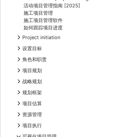
活动项目管理指南 [2025]
施工项目管理
施工项目管理软件
如何跟踪项目进度
Project initiation
What is project initiation?
设置目标
项目启动会议
概述
角色和职责
项目目标
创建愿景和使命
Project milestones
项目角色
项目规划
目标类型
项目可交付成果
项目经理
目标设置理论
概述
战略规划
验收标准
项目负责人
OKR 示例
制定项目计划
利益相关者分析图：定义、优势和示例
项目发起人
概述
规划框架
项目目标示例
行动计划
项目范围
项目负责人
示例
成本效益分析
项目协调
框架
项目估算
三重制约因素
项目团队
年度规划
商业模式画布
运营规划
SWOT 分析
业务案例
RACI 图表
季度规划
项目估算
资源管理
了解感知图
KPI
PESTLE 分析
概念验证
团队章程
企业规划
时间线
Goal management software
营销计划
愿景面板
概述
项目执行
提案大纲
实施计划
如何规划任务优先级
里程碑图表
项目组合管理
根本原因分析
概述
项目章程与项目海报
组织结构图
生态系统梳理
关键路径法
概述
可视化项目管理
可行性研究
PDCA 周期
产能规划