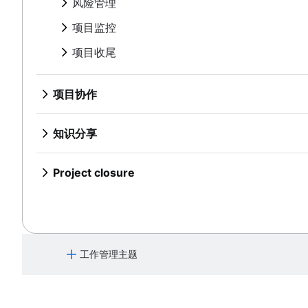
企业风险管理
实施后审查
风险管理
流程自动化
Context diagram
项目瓶颈
概述
上下文切换
时间管理工具
您不知道的 7 个 Confluence 数据库实用功能
8D 问题解决
如何实现任务自动化
项目风险管理
AWS 图
项目监控
泳道图
PERT 图表
协作文化
知识分享
借助 Confluence 数据库简化内容管理
全面质量管理
人工智能任务管理
风险缓解
UML 图
流程图
仪表板报告
概述
概述
项目收尾
风险管理
跨职能团队
SIPOC 图
优化审批流程
提前期
协作沟通
概述
风险登记册
Project post-mortem
Project closure
概述
工作分解结构
架构图：定义、类型和最佳实践
时间跟踪
头脑风暴最佳实践
团队协作
将视频置于页面上以更好地共享知识
风险矩阵
Lessons learned
什么是项目收尾？
跨职能协作
意大利面条图
架构图
成本绩效指数
项目协作
来自高级用户的内部协作提示
概述
管理通知和管理提醒
企业风险管理
实施后审查
有效的团队会议
审批流程
DFD（数据流图）：定义与关键组件
Context diagram
项目瓶颈
概述
协作式内容创作
头脑风暴技巧
集中式知识库
您不知道的 7 个 Confluence 数据库实用
8D 问题解决
团队与利益相关者的沟通
概述
实体关系图
AWS 图
团队管理和领导
名义群组法
头脑风暴会议
知识共享文化
协作文化
知识分享
借助 Confluence 数据库简化内容管理
全面质量管理
协作会议
UML 图
自我管理
使用 Confluence 白板进行头脑风暴（即将推出）
概述
概述
概述
文档
怎么减少会议次数
跨职能团队
SIPOC 图
团队项目管理
概述
协作沟通
概述
概述
Project closure
会议记录和议程
概述
工作分解结构
项目回顾
头脑风暴最佳实践
团队协作
将视频置于页面上以更好地共享知识
文档的重要性
什么是项目收尾？
会议节奏
跨职能协作
意大利面条图
项目文档
来自高级用户的内部协作提示
概述
管理通知和管理提醒
文档标准
会议反思
有效的团队会议
审批流程
DFD（数据流图）：定义与关键组件
团队章程
协作式内容创作
头脑风暴技巧
集中式知识库
标准操作程序
团队与利益相关者的沟通
概述
实体关系图
利益相关者理论
团队管理和领导
名义群组法
头脑风暴会议
知识共享文化
流程文档
协作会议
通信计划
自我管理
使用 Confluence 白板进行头脑风暴（即
概述
为您的团队构建真正的单一数据源 (SSoT)
文档
工作管理主题
怎么减少会议次数
员工敬业度活动
团队项目管理
概述
文档存储和跟踪
概述
会议记录和议程
员工认可
项目回顾
什么是协作工作管理？
产品文档
文档的重要性
会议节奏
管理风格
项目文档
软件设计文档
文档标准
会议反思