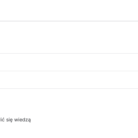
ić się wiedzą
kowników zaawansowanych