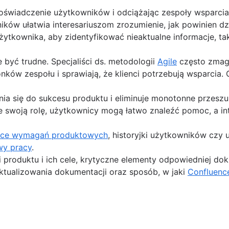
m danych Confluence
elić się wiedzą
doświadczenie użytkowników i odciążając zespoły wsparcia 
tkowników zaawansowanych
ów ułatwia interesariuszom zrozumienie, jak powinien dzi
ytkownika, aby zidentyfikować nieaktualne informacje, ta
eń [2025]
nicja i kluczowe komponenty
nfluence (dostępne wkrótce)
yć trudne. Specjaliści ds. metodologii
Agile
często zmaga
ationship diagram, ERD)
nków zespołu i sprawiają, że klienci potrzebują wsparcia.
udowlanymi
ia się do sukcesu produktu i eliminuje monotonne przesz
 swoją rolę, użytkownicy mogą łatwo znaleźć pomoc, a in
ące wymagań produktowych
, historyjki użytkowników czy
informacji dla Twojego zespołu
acowników
wy pracy
.
produktu i ich cele, krytyczne elementy odpowiedniej dok
ktualizowania dokumentacji oraz sposób, w jaki
Confluenc
ramowania
rzyści i przykłady
cja, korzyści i przykłady]