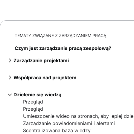
TEMATY ZWIĄZANE Z ZARZĄDZANIEM PRACĄ
Czym jest zarządzanie pracą zespołową?
Zarządzanie projektami
Przegląd
Zarządzanie projektami wykorzystujące SI
Współpraca nad projektem
Fazy zarządzania projektem
Przegląd
Cykl życia projektu
Kultura współpracy
Dzielenie się wiedzą
Zasady
Przegląd
Przegląd
Zarządzanie projektami w firmie
Zespoły interdyscyplinarne
Komunikacja oparta na współpracy
Przegląd
Creative project management
Przegląd
Najlepsze praktyki burzy mózgów
Współpraca zespołowa
Umieszczenie wideo na stronach, aby lepiej dziel
Rozwiązania
Współpraca różnych działów
Wskazówki dotyczące współpracy od użyt
Przegląd
Zarządzanie powiadomieniami i alertami
Zarządzanie projektami IT
Efektywne spotkania zespołu
Proces zatwierdzania
Wspólne tworzenie treści
Techniki burzy mózgów
Scentralizowana baza wiedzy
Cloud-based project management
Komunikacja zespołu i interesariuszy
Przegląd