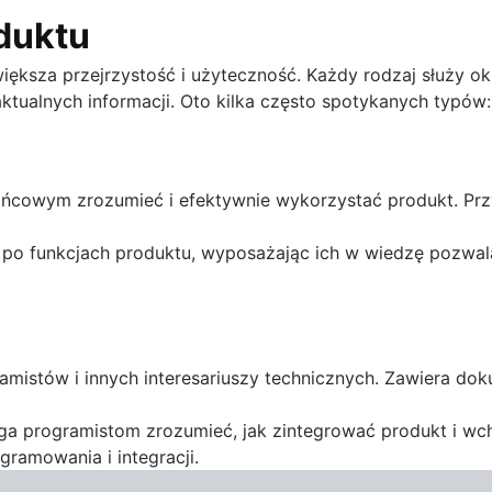
duktu
ększa przejrzystość i użyteczność. Każdy rodzaj służy ok
tu
ktualnych informacji. Oto kilka często spotykanych typów:
ojektami
onom
wny?
stawowe elementy i kluczowe kroki
nce za pomocą automatyzacji
owym zrozumieć i efektywnie wykorzystać produkt. Przyk
po funkcjach produktu, wyposażając ich w wiedzę pozwa
inteligencji
ajlepsze praktyki
mistów i innych interesariuszy technicznych. Zawiera dok
a programistom zrozumieć, jak zintegrować produkt i wcho
możesz je zrobić dzięki bazom danych Confluence
ramowania i integracji.
danych Confluence