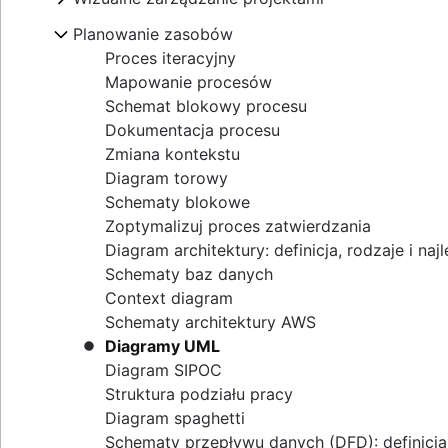
Koordynacja celów
Jak czas zwłoki wpływa na zarządzanie proj
Szybsze wykonywanie zadań dzięki szablo
Project calendar
Macierz Eisenhowera
Struktura podziału zasobów
Wizualne zarządzanie projektami
Planowanie zasobów
Event marketing
Czym jest zintegrowany harmonogram głów
Śledzenie projektów
Macierz BCG
Planowanie zasobów
Tablica online
Premiera marki
Budżet projektu
Pełzanie zakresu
Proces iteracyjny
Kształtowanie ładu projektowego
Śledzenie
Konstruowanie projektów
Jak przeprowadzić odświeżenie marki: pods
Tabela RACI
Mapowanie procesów
Planowanie zamówień projektowych
Sprinty projektowania
Business objectives
Proces podejmowania decyzji
Schemat blokowy procesu
Zarządzanie zasobami przedsiębiorstwa
Mapy empatii
Deklaracja misji
Zarządzanie wieloma projektami
Dokumentacja procesu
Zarządzanie kosztami projektu
Strategia tworzenia tablic
Zmiana kontekstu
Tworzenie map myśli
Diagram torowy
Przykładowe mapy myśli
Schematy blokowe
Tworzenie map koncepcyjnych
Zoptymalizuj proces zatwierdzania
Mapa bąbelkowa
Diagram architektury: definicja, rodzaje i naj
Diagramy Venna
Schematy baz danych
Drzewo decyzyjne
Context diagram
Diagram podobieństwa
Schematy architektury AWS
Przebudowa procesów biznesowych
Diagramy UML
Diagram SIPOC
Struktura podziału pracy
Diagram spaghetti
Schematy przepływu danych (DFD): definicj