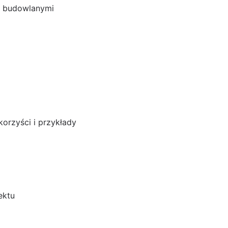
i budowlanymi
i i przykłady
korzyści i przykłady
ektu