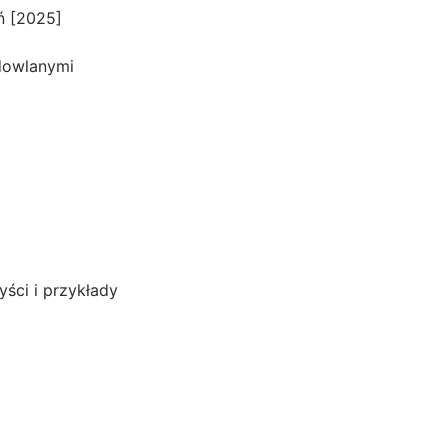
ń [2025]
dowlanymi
yści i przykłady