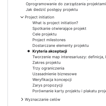
Oprogramowanie do zarządzania projektam
Project milestones
Jak śledzić postępy projektu
Dostarczane elementy projektu
Kryteria akceptacji
Project initiation
Tworzenie map interesariuszy: definicja, korzyśc
What is project initiation?
Zakres projektu
Spotkanie otwierające projekt
Trzy ograniczenia
Cele projektu
Uzasadnienie biznesowe
Project milestones
Weryfikacja koncepcji
Dostarczane elementy projektu
Zarys propozycji
Kryteria akceptacji
Porównanie karty projektu i plakatu projektu
Tworzenie map interesariuszy: definicja, 
Zakres projektu
Wyznaczanie celów
Trzy ograniczenia
Przegląd
Role i obowiązki
Uzasadnienie biznesowe
Tworzenie wizji i misji
Role w projekcie
Weryfikacja koncepcji
Planowanie projektu
Rodzaje celów
Menedżer projektu
Zarys propozycji
Teoria wyznaczania celów
Przegląd
Planowanie strategiczne
Kierownik projektu
Porównanie karty projektu i plakatu proj
Przykłady OKR-ów
Opracowanie planu projektu
Sponsor projektu
Przegląd
Ramy planowania
Przykłady szczegółowych celów projektu
Plan działania
Wyznaczanie celów
Właściciel projektu
Przykłady
Analiza kosztów i korzyści
Koordynacja projektu
Ramy postępowania
Przegląd