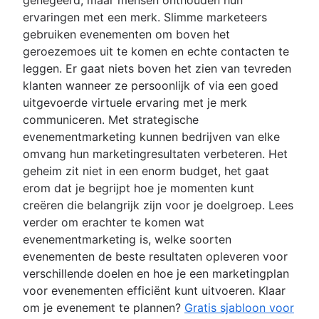
Overzicht
Hoe je de voortgang van een project bijhoudt
Modellen
ervaringen met een merk. Slimme marketeers
Sociaal bedrijfsnetwerk
Co-leiderschap
Project initiation
gebruiken evenementen om boven het
What is project initiation?
geroezemoes uit te komen en echte contacten te
Doelen stellen
Vergadering voor projectkick-off
leggen. Er gaat niets boven het zien van tevreden
Overzicht
Rollen en verantwoordelijkheden
Projectdoelstellingen
klanten wanneer ze persoonlijk of via een goed
Een visie en missie creëren
Project milestones
Projectrollen
uitgevoerde virtuele ervaring met je merk
Projectplanning
Soorten doelen
Te leveren producten van een project
Projectmanager
communiceren. Met strategische
Doelstellingstheorie
Overzicht
Strategische planning
Acceptatiecriteria
Projectleider
evenementmarketing kunnen bedrijven van elke
Voorbeelden van OKR
Een projectplan ontwikkelen
In kaart brengen van belanghebbenden:
Projectsponsor
Overzicht
omvang hun marketingresultaten verbeteren. Het
Voorbeelden van projectdoelstellingen
Actieplan
definitie, voordelen en voorbeelden
Projecteigenaar
Voorbeelden
geheim zit niet in een enorm budget, het gaat
Kosten-batenanalyse
Projectcoördinatie
Scope van het project
Projectteams
Jaarplanning
erom dat je begrijpt hoe je momenten kunt
Bedrijfsmodelcanvas
Operationele planning
Drievoudige beperkingen
RACI-model
Kwartaalplanning
creëren die belangrijk zijn voor je doelgroep. Lees
Inzicht in perceptiediagrammen
KPI's
Business case
Teamcharter
Organisatieplanning
verder om erachter te komen wat
Goal management software
Marketingplan
Proof of concept
Implementatieplan
Taken prioriteren
evenementmarketing is, welke soorten
Projectportfoliobeheer
Voorstel
Organigram
Ecosysteemtoewijzing
evenementen de beste resultaten opleveren voor
Haalbaarheidsonderzoek
Projectcontract versus projectposter
Uitlijning van de doelen
verschillende doelen en hoe je een marketingplan
Project calendar
Evenementmarketing
voor evenementen efficiënt kunt uitvoeren. Klaar
Merklancering
om je evenement te plannen?
Gratis sjabloon voor