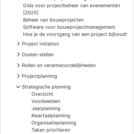
Gids voor projectbeheer van evenementen
[2025]
Beheer van bouwprojecten
Software voor bouwprojectmanagement
Hoe je de voortgang van een project bijhoudt
Project initiation
What is project initiation?
Doelen stellen
Vergadering voor projectkick-off
Overzicht
Rollen en verantwoordelijkheden
Projectdoelstellingen
Een visie en missie creëren
Project milestones
Projectrollen
Projectplanning
Soorten doelen
Te leveren producten van een project
Projectmanager
Doelstellingstheorie
Overzicht
Strategische planning
Acceptatiecriteria
Projectleider
Voorbeelden van OKR
Een projectplan ontwikkelen
In kaart brengen van belanghebbenden:
Projectsponsor
Overzicht
Voorbeelden van projectdoelstellingen
Actieplan
definitie, voordelen en voorbeelden
Projecteigenaar
Voorbeelden
Kosten-batenanalyse
Projectcoördinatie
Scope van het project
Projectteams
Jaarplanning
Bedrijfsmodelcanvas
Operationele planning
Drievoudige beperkingen
RACI-model
Kwartaalplanning
Inzicht in perceptiediagrammen
KPI's
Business case
Teamcharter
Organisatieplanning
Goal management software
Marketingplan
Proof of concept
Implementatieplan
Taken prioriteren
Projectportfoliobeheer