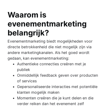
Communicatieplan
Een enige bron van waarheid (SSoT) bouw
Activiteiten voor betrokkenheid van
voor je team
Waarom is
werknemers
Opslag en tracering van documenten
Erkenning van werknemers
Productdocumentatie
evenementmarketing
Managementstijlen
Softwareontwerpdocument
Productiviteit op de werkvloer
belangrijk?
Werkverklaring
Slechte communicatie overwinnen
Proces voor documentenbeheer
Evenementmarketing biedt mogelijkheden voor
Functionele organisatiestructuur [definitie,
Overzicht
directe betrokkenheid die niet mogelijk zijn via
voordelen + voorbeelden]
Sociaal bedrijfsnetwerk
andere marketingkanalen. Als het goed wordt
Overzicht
gedaan, kan evenementmarketing:
Modellen
Authentieke connecties creëren met je
Co-leiderschap
publiek
Onmiddellijk feedback geven over producten
of services
Gepersonaliseerde interacties met potentiële
klanten mogelijk maken
Momenten creëren die je kunt delen en die
verder reiken dan het evenement zelf