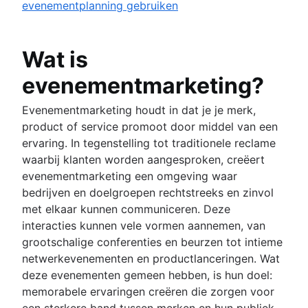
Hoe voer je een merkvernieuwing uit:
evenementplanning gebruiken
kernelementen en belangrijke stappen
Business objectives
Wat is
Missieverklaring
Planningsframeworks
evenementmarketing?
Kaders
Projectinschatting
Evenementmarketing houdt in dat je je merk,
SWOT-analyse
Projectinschatting
product of service promoot door middel van een
Beheer van resources
PESTLE-analyse
Tijdlijn
ervaring. In tegenstelling tot traditionele reclame
Visiebord
Overzicht
Uitvoering van een project
Mijlpaaldiagram
waarbij klanten worden aangesproken, creëert
Root cause analysis
Overzicht
Critical Path-methode
Overzicht
evenementmarketing een omgeving waar
Visueel projectmanagement
PDCA-cyclus
Capaciteitsplanning
De invloed van vertragingstijd op
Ga efficiënter en sneller te werk met sjablo
bedrijven en doelgroepen rechtstreeks en zinvol
Eisenhower-matrix
Structuur voor de verdeling van resources
Visueel projectmanagement
Resourceplanning
projectbeheer
Projecttracering
met elkaar kunnen communiceren. Deze
BCG-matrix
Planning van middelen
Online whiteboard
Wat is een geïntegreerde masterplanning?
Scope-creep
Iteratief proces
interacties kunnen vele vormen aannemen, van
Automatiseringen
Projectgovernance
Volgen
Projectontwerp
Projectbudget
RACI-model
Processen in kaart brengen
grootschalige conferenties en beurzen tot intieme
Inkoopplanning voor project
Ontwerpsprints
Workflows in Confluence een boost geven 
Tijdmanagement
Besluitvormingsproces
Stroomdiagram van processen
netwerkevenementen en productlanceringen. Wat
Resourcebeheer voor ondernemingen
Empathiekaarten
automatiseringen
Meerdere projecten beheren
Procesdocumentatie
Tijdmanagement
deze evenementen gemeen hebben, is hun doel:
Risicomanagement
Projectkostenbeheer
Whiteboardstrategie
Automatisering van bedrijfsprocessen
Schakelen tussen context
Tools voor tijdbeheer
memorabele ervaringen creëren die zorgen voor
Mindmapping
Procesautomatisering
Risicobeheer van projecten
Projecten monitoren
Swimlane-diagram
PERT-diagram
een sterkere band tussen merken en hun publiek.