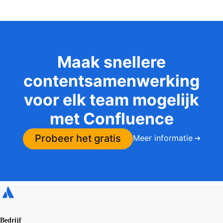
Maak snellere
contentsamenwerking
voor elk team mogelijk
met Confluence
Probeer het gratis
Meer informatie
Bedrijf