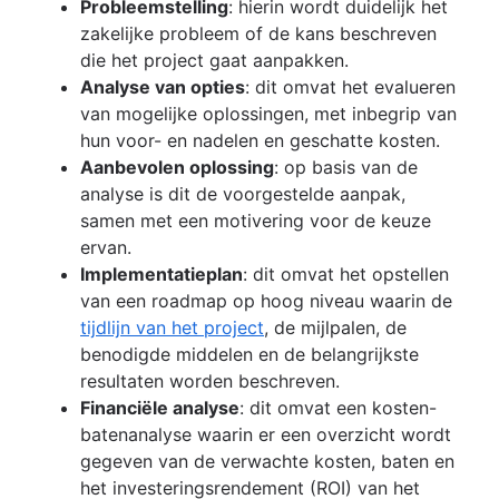
Probleemstelling
: hierin wordt duidelijk het
Teamcharter
SOP's (Standard Operating Procedures)
zakelijke probleem of de kans beschreven
Stakeholdertheorie
Procesdocumentatie
die het project gaat aanpakken.
Communicatieplan
Een enige bron van waarheid (SSoT) bouw
Analyse van opties
: dit omvat het evalueren
Activiteiten voor betrokkenheid van
voor je team
van mogelijke oplossingen, met inbegrip van
werknemers
Opslag en tracering van documenten
hun voor- en nadelen en geschatte kosten.
Erkenning van werknemers
Productdocumentatie
Aanbevolen oplossing
: op basis van de
Managementstijlen
Softwareontwerpdocument
analyse is dit de voorgestelde aanpak,
Productiviteit op de werkvloer
Werkverklaring
samen met een motivering voor de keuze
Slechte communicatie overwinnen
Proces voor documentenbeheer
ervan.
Functionele organisatiestructuur [definitie,
Overzicht
Implementatieplan
: dit omvat het opstellen
voordelen + voorbeelden]
Sociaal bedrijfsnetwerk
van een roadmap op hoog niveau waarin de
Overzicht
tijdlijn van het project
, de mijlpalen, de
Modellen
benodigde middelen en de belangrijkste
Co-leiderschap
resultaten worden beschreven.
Financiële analyse
: dit omvat een kosten-
batenanalyse waarin er een overzicht wordt
gegeven van de verwachte kosten, baten en
het investeringsrendement (ROI) van het