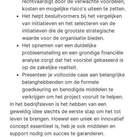
Werkverklaring
rechtvaardigt door de verwachte voordelen,
Beheer van bouwprojecten
voorbeelden]
Proces voor documentenbeheer
kosten en mogelijke risico's uiteen te zetten.
Software voor bouwprojectmanagement
Overzicht
Overzicht
Het helpt besluitvormers bij het vergelijken
Hoe je de voortgang van een project bijhoudt
Modellen
Sociaal bedrijfsnetwerk
van initiatieven en het selecteren van de
Co-leiderschap
Project initiation
initiatieven die de grootste strategische
What is project initiation?
waarde voor de organisatie bieden.
Vergadering voor projectkick-off
Het opnemen van een duidelijke
Projectdoelstellingen
probleemstelling en een grondige financiële
Project milestones
analyse zorgt dat het voorstel gebaseerd is
Te leveren producten van een project
op de zakelijke realiteit.
Acceptatiecriteria
Presenteer je voltooide case aan belangrijke
In kaart brengen van belanghebbenden:
belanghebbenden om de formele
definitie, voordelen en voorbeelden
goedkeuring en benodigde middelen te
Scope van het project
verkrijgen om het project vooruit te helpen.
Drievoudige beperkingen
In het bedrijfsleven is het hebben van een
Business case
geweldig idee slechts de eerste stap om het tot
Proof of concept
leven te brengen. Hoewel een uniek en innovatief
Voorstel
concept essentieel is, heb je ook middelen en
Projectcontract versus projectposter
support nodig om succes te garanderen.