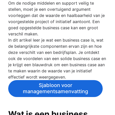
Om de nodige middelen en support veilig te
Doelen stellen
stellen, moet je een overtuigend argument
Overzicht
Rollen en verantwoordelijkheden
voorleggen dat de waarde en haalbaarheid van je
Een visie en missie creëren
Projectrollen
voorgestelde project of initiatief aantoont. Een
Projectplanning
Soorten doelen
Projectmanager
goed opgestelde business case kan een groot
Doelstellingstheorie
Overzicht
Strategische planning
Projectleider
verschil maken.
Voorbeelden van OKR
Een projectplan ontwikkelen
Projectsponsor
Overzicht
In dit artikel leer je wat een business case is, wat
Planningsframeworks
Voorbeelden van projectdoelstellingen
Actieplan
Projecteigenaar
Voorbeelden
de belangrijkste componenten ervan zijn en hoe
Kosten-batenanalyse
Projectcoördinatie
Kaders
Projectinschatting
Projectteams
Jaarplanning
deze verschilt van een bedrijfsplan. Je ontdekt
Bedrijfsmodelcanvas
Operationele planning
SWOT-analyse
RACI-model
Kwartaalplanning
Projectinschatting
ook de voordelen van een solide business case en
Beheer van resources
Inzicht in perceptiediagrammen
KPI's
PESTLE-analyse
Teamcharter
Organisatieplanning
Tijdlijn
je krijgt een blauwdruk om een business case aan
Goal management software
Marketingplan
Visiebord
Overzicht
Uitvoering van een project
Implementatieplan
Taken prioriteren
Mijlpaaldiagram
te maken waarin de waarde van je initiatief
Projectportfoliobeheer
Root cause analysis
Overzicht
Organigram
Ecosysteemtoewijzing
Critical Path-methode
Overzicht
effectief wordt weergegeven.
Visueel projectmanagement
Haalbaarheidsonderzoek
PDCA-cyclus
Capaciteitsplanning
Uitlijning van de doelen
De invloed van vertragingstijd op
Ga efficiënter en sneller te werk met sjablo
Project calendar
Eisenhower-matrix
Structuur voor de verdeling van resources
Visueel projectmanagement
Sjabloon voor
Resourceplanning
Evenementmarketing
projectbeheer
Projecttracering
BCG-matrix
Planning van middelen
Online whiteboard
managementsamenvatting
Merklancering
Wat is een geïntegreerde masterplanning?
Scope-creep
Iteratief proces
Automatiseringen
Projectgovernance
Volgen
Projectontwerp
Hoe voer je een merkvernieuwing uit:
Projectbudget
RACI-model
Processen in kaart brengen
Inkoopplanning voor project
Ontwerpsprints
Workflows in Confluence een boost geven 
Tijdmanagement
kernelementen en belangrijke stappen
Besluitvormingsproces
Stroomdiagram van processen
Resourcebeheer voor ondernemingen
Empathiekaarten
automatiseringen
Wat is een business
Business objectives
Meerdere projecten beheren
Procesdocumentatie
Tijdmanagement