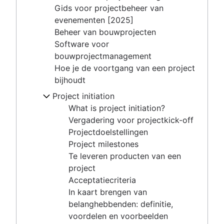
Gids voor projectbeheer van
Vergadering voor projectkick-off
evenementen [2025]
Projectdoelstellingen
Beheer van bouwprojecten
Project milestones
Software voor
Te leveren producten van een project
bouwprojectmanagement
Acceptatiecriteria
Hoe je de voortgang van een project
In kaart brengen van belanghebbenden:
bijhoudt
definitie, voordelen en voorbeelden
Scope van het project
Project initiation
Drievoudige beperkingen
What is project initiation?
Business case
Vergadering voor projectkick-off
Proof of concept
Projectdoelstellingen
Voorstel
Project milestones
Projectcontract versus projectposter
Te leveren producten van een
project
Doelen stellen
Acceptatiecriteria
Overzicht
Rollen en verantwoordelijkheden
In kaart brengen van
Een visie en missie creëren
Projectrollen
belanghebbenden: definitie,
Projectplanning
Soorten doelen
Projectmanager
voordelen en voorbeelden
Doelstellingstheorie
Overzicht