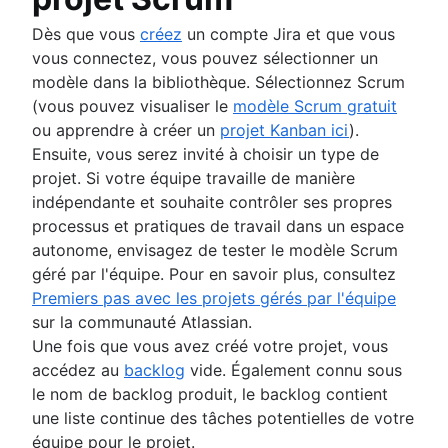
Feuille de route technologique
Dès que vous
créez
un compte Jira et que vous
Logiciel de planification de projets
vous connectez, vous pouvez sélectionner un
Outils de gestion du backlog
modèle dans la bibliothèque. Sélectionnez Scrum
gestion des workflows
(vous pouvez visualiser le
modèle Scrum gratuit
Exemples de workflows
ou apprendre à créer un
projet Kanban ici
).
Comment créer une feuille de route de projet
Ensuite, vous serez invité à choisir un type de
Outils de planification du sprint
projet. Si votre équipe travaille de manière
Démo de sprint
indépendante et souhaite contrôler ses propres
Logiciel de calendrier de projet
processus et pratiques de travail dans un espace
Automatisation des tâches
autonome, envisagez de tester le modèle Scrum
Backlog produit et backlog de sprint
géré par l'équipe. Pour en savoir plus, consultez
Outils de gestion des workflows
Premiers pas avec les projets gérés par l'équipe
Dépendances des projets
sur la communauté Atlassian.
Tableaux de bord de gestion des tâches
Une fois que vous avez créé votre projet, vous
Cadence des sprints
accédez au
backlog
vide. Également connu sous
Suivi accéléré
le nom de backlog produit, le backlog contient
Story points de Fibonacci
une liste continue des tâches potentielles de votre
Gestion de produit ou gestion de projet
équipe pour le projet.