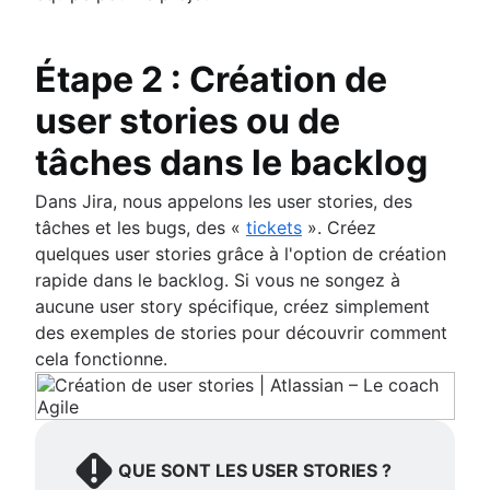
Gestion des délais
Des compétences en gestion de projet
Gestion de la charge de travail
Étape 2 : Création de
Logiciel de gestion de projet gratuit
Processus d'amélioration continue
user stories ou de
Risk analysis
tâches dans le backlog
Project management AI agents
What is a PMO?
Dans Jira, nous appelons les user stories, des
Adaptive project management
tâches et les bugs, des «
tickets
». Créez
quelques user stories grâce à l'option de création
rapide dans le backlog. Si vous ne songez à
aucune user story spécifique, créez simplement
des exemples de stories pour découvrir comment
cela fonctionne.
QUE SONT LES USER STORIES ?