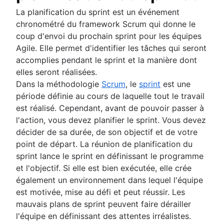
Feuille de route technologique
La planification du sprint est un événement
Logiciel de planification de projets
chronométré du framework Scrum qui donne le
Outils de gestion du backlog
coup d'envoi du prochain sprint pour les équipes
gestion des workflows
Agile. Elle permet d'identifier les tâches qui seront
Exemples de workflows
accomplies pendant le sprint et la manière dont
Comment créer une feuille de route de projet
elles seront réalisées.
Outils de planification du sprint
Dans la méthodologie
Scrum
, le
sprint
est une
Démo de sprint
période définie au cours de laquelle tout le travail
Logiciel de calendrier de projet
est réalisé. Cependant, avant de pouvoir passer à
Automatisation des tâches
l'action, vous devez planifier le sprint. Vous devez
Backlog produit et backlog de sprint
décider de sa durée, de son objectif et de votre
Outils de gestion des workflows
point de départ. La réunion de planification du
Dépendances des projets
sprint lance le sprint en définissant le programme
Tableaux de bord de gestion des tâches
et l'objectif. Si elle est bien exécutée, elle crée
Cadence des sprints
également un environnement dans lequel l'équipe
Suivi accéléré
est motivée, mise au défi et peut réussir. Les
Story points de Fibonacci
mauvais plans de sprint peuvent faire dérailler
Gestion de produit ou gestion de projet
l'équipe en définissant des attentes irréalistes.
Gestion des délais