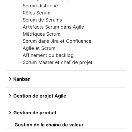
Scrum distribué
Rôles Scrum
Scrum de Scrums
Artefacts Scrum dans Agile
Métriques Scrum
Scrum dans Jira et Confluence
Agile et Scrum
Affinement du backlog
Scrum Master et chef de projet
Kanban
Qu'est-ce que Kanban ?
Tableaux Kanban
Gestion de projet Agile
Limites WIP
Qu'est-ce que la gestion de projet Agile ?
Kanban et Scrum
Méthode Agile ou méthode en cascade
Gestion de produit
Kanplan
workflow agile
Qu'est-ce que la gestion des produits ?
Les cartes Kanban
Automatisation des workflows basés sur l'IA
Gestion de la chaîne de valeur
Feuilles de route des produits
Epics, stories et initiatives