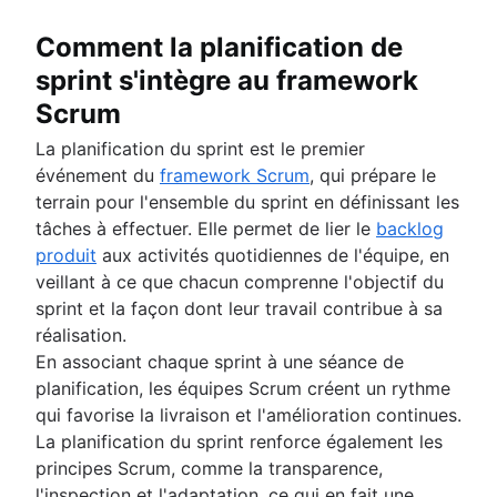
Des compétences en gestion de projet
Gestion de la charge de travail
Comment la planification de
Logiciel de gestion de projet gratuit
sprint s'intègre au framework
Processus d'amélioration continue
Scrum
Risk analysis
Project management AI agents
La planification du sprint est le premier
What is a PMO?
événement du
framework Scrum
, qui prépare le
Adaptive project management
terrain pour l'ensemble du sprint en définissant les
tâches à effectuer. Elle permet de lier le
backlog
produit
aux activités quotidiennes de l'équipe, en
veillant à ce que chacun comprenne l'objectif du
sprint et la façon dont leur travail contribue à sa
réalisation.
En associant chaque sprint à une séance de
planification, les équipes Scrum créent un rythme
qui favorise la livraison et l'amélioration continues.
La planification du sprint renforce également les
principes Scrum, comme la transparence,
l'inspection et l'adaptation, ce qui en fait une