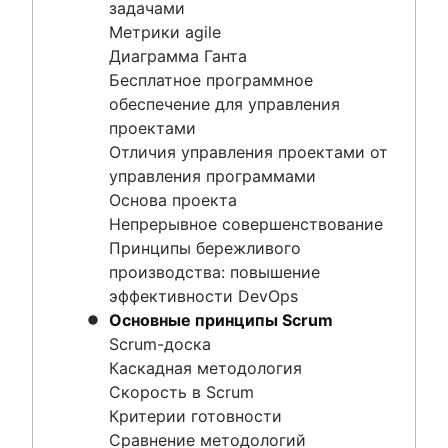
Непрерывное совершенствование
задачами
Принципы бережливого производства:
Метрики agile
повышение эффективности DevOps
Диаграмма Ганта
Основные принципы Scrum
Бесплатное программное
Scrum-доска
обеспечение для управления
Каскадная методология
проектами
Скорость в Scrum
Отличия управления проектами от
Критерии готовности
управления программами
Сравнение методологий бережливого
Основа проекта
производства и Agile
Непрерывное совершенствование
Scrumban
Принципы бережливого
Методология бережливого производства
производства: повышение
Бэклог спринта
эффективности DevOps
Burnup Chart (диаграмма Burnup)
Основные принципы Scrum
Принципы Kanban
Scrum-доска
Показатели Kanban
Каскадная методология
Отличия руководителя проекта от
Скорость в Scrum
руководителя программы
Критерии готовности
Примеры диаграммы Ганта
Сравнение методологий