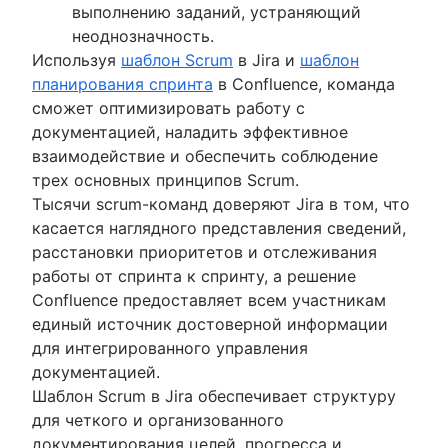
Запуск продукта
выполнению заданий, устраняющий
Хронология запуска продукта
неоднозначность.
Планирование продукта
Используя
шаблон Scrum
в Jira и
шаблон
Мероприятия по запуску продуктов
планирования спринта
в Confluence, команда
Операционная модель продукта
сможет оптимизировать работу с
Дизайн продукта
документацией, наладить эффективное
Product-led growth
взаимодействие и обеспечить соблюдение
Story mapping
трех основных принципов Scrum.
Тысячи scrum-команд доверяют Jira в том, что
касается наглядного представления сведений,
расстановки приоритетов и отслеживания
работы от спринта к спринту, а решение
Confluence предоставляет всем участникам
единый источник достоверной информации
для интегрированного управления
документацией.
Шаблон Scrum в Jira обеспечивает структуру
для четкого и организованного
документирования целей, прогресса и