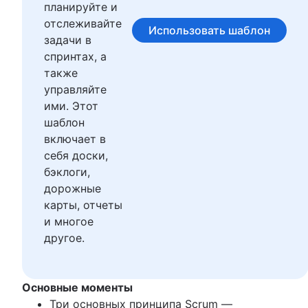
Отличия управления проектами от управлен
Product-led growth
планируйте и
программами
Story mapping
отслеживайте
Использовать шаблон
Основа проекта
задачи в
Непрерывное совершенствование
спринтах, а
Принципы бережливого производства:
также
повышение эффективности DevOps
управляйте
Основные принципы Scrum
ими. Этот
Scrum-доска
шаблон
Каскадная методология
включает в
Скорость в Scrum
себя доски,
Критерии готовности
бэклоги,
Сравнение методологий бережливого
дорожные
производства и Agile
карты, отчеты
Scrumban
и многое
Методология бережливого производства
другое.
Бэклог спринта
Burnup Chart (диаграмма Burnup)
Принципы Kanban
Основные моменты
Показатели Kanban
Три основных принципа Scrum —