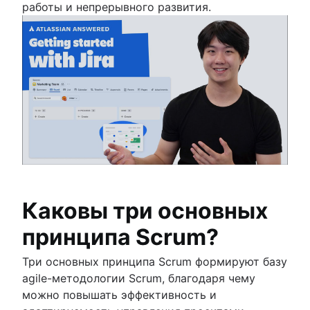
процессами
работы и непрерывного развития.
Зависимости проекта
Дашбоарды для управления задачами
Периодичность спринта
Быстрый проход
Оценки сложности по шкале Фибоначчи
Управление продуктами и управление
проектами
Управление сроками
Навыки управления проектами
Управление рабочей нагрузкой
Бесплатное программное обеспечение для
управления проектами
Каковы три основных
Процесс непрерывного совершенствования
принципа Scrum?
Risk analysis
Project management AI agents
Три основных принципа Scrum формируют базу
What is a PMO?
agile-методологии Scrum, благодаря чему
Adaptive project management
можно повышать эффективность и