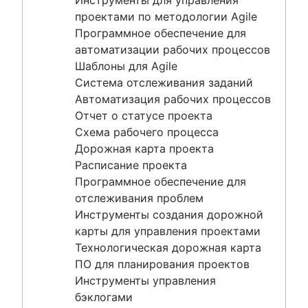
Инструменты для управления
проблем
проектами по методологии Agile
Инструменты создания дорожной карты для
Программное обеспечение для
управления проектами
автоматизации рабочих процессов
Технологическая дорожная карта
Шаблоны для Agile
ПО для планирования проектов
Система отслеживания заданий
Инструменты управления бэклогами
Автоматизация рабочих процессов
Управление рабочим процессом
Отчет о статусе проекта
Примеры рабочих процессов
Схема рабочего процесса
Как создать дорожную карту проекта
Дорожная карта проекта
Инструменты планирования спринтов
Расписание проекта
Демонстрация спринта
Программное обеспечение для
ПО для ведения хронологии проекта
отслеживания проблем
Автоматизация задач
Инструменты создания дорожной
Сравнение бэклога продукта и бэклога спринта
карты для управления проектами
Инструменты для управления рабочими
Технологическая дорожная карта
процессами
ПО для планирования проектов
Зависимости проекта
Инструменты управления
Дашбоарды для управления задачами
бэклогами