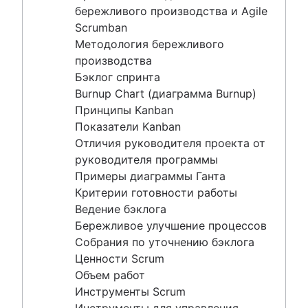
Критерии готовности работы
бережливого производства и Agile
Ведение бэклога
Scrumban
Бережливое улучшение процессов
Методология бережливого
Собрания по уточнению бэклога
производства
Ценности Scrum
Бэклог спринта
Объем работ
Burnup Chart (диаграмма Burnup)
Инструменты Scrum
Принципы Kanban
Инструменты для управления проектами по
Показатели Kanban
методологии Agile
Отличия руководителя проекта от
Программное обеспечение для автоматизации
руководителя программы
рабочих процессов
Примеры диаграммы Ганта
Шаблоны для Agile
Критерии готовности работы
Система отслеживания заданий
Ведение бэклога
Автоматизация рабочих процессов
Бережливое улучшение процессов
Отчет о статусе проекта
Собрания по уточнению бэклога
Схема рабочего процесса
Ценности Scrum
Дорожная карта проекта
Объем работ
Расписание проекта
Инструменты Scrum
Программное обеспечение для отслеживания