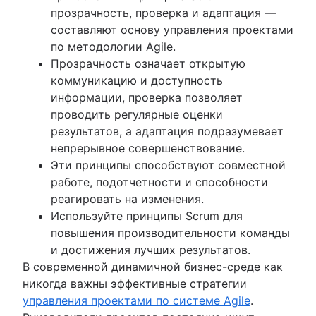
Отличия руководителя проекта от
прозрачность, проверка и адаптация —
руководителя программы
составляют основу управления проектами
Примеры диаграммы Ганта
по методологии Agile.
Критерии готовности работы
Прозрачность означает открытую
Ведение бэклога
коммуникацию и доступность
Бережливое улучшение процессов
информации, проверка позволяет
Собрания по уточнению бэклога
проводить регулярные оценки
Ценности Scrum
результатов, а адаптация подразумевает
Объем работ
непрерывное совершенствование.
Инструменты Scrum
Эти принципы способствуют совместной
Инструменты для управления проектами по
работе, подотчетности и способности
методологии Agile
реагировать на изменения.
Программное обеспечение для автоматизац
Используйте принципы Scrum для
рабочих процессов
повышения производительности команды
Шаблоны для Agile
и достижения лучших результатов.
Система отслеживания заданий
В современной динамичной бизнес-среде как
Автоматизация рабочих процессов
никогда важны эффективные стратегии
Отчет о статусе проекта
управления проектами по системе Agile
.
Схема рабочего процесса