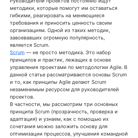
Руководители проектов постоянно ищут
Дорожная карта проекта
методики, которые помогут им оставаться
Расписание проекта
гибкими, реагировать на меняющиеся
Программное обеспечение для отслеживани
требования и приносить ценность своим
проблем
организациям. Одной из таких методик,
Инструменты создания дорожной карты для
завоевавших огромную популярность,
управления проектами
является Scrum.
Технологическая дорожная карта
Scrum
— не просто методика. Это набор
ПО для планирования проектов
принципов и практик, лежащих в основе
Инструменты управления бэклогами
управления проектами по методологии Agile. В
Управление рабочим процессом
данной статье рассматриваются основы Scrum
Примеры рабочих процессов
и то, как принципы Agile делают Scrum
Как создать дорожную карту проекта
незаменимым ресурсом для руководителей
Инструменты планирования спринтов
проектов.
Демонстрация спринта
В частности, мы рассмотрим три основных
ПО для ведения хронологии проекта
принципа Scrum (прозрачность, проверка и
Автоматизация задач
адаптация) и узнаем, как с помощью их
Сравнение бэклога продукта и бэклога спри
сочетания можно заложить основу для
Инструменты для управления рабочими
оптимизации процессов, улучшения командной