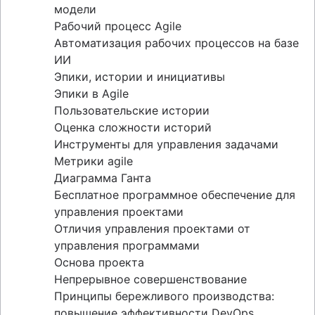
модели
Scrum для распределенных команд
Рабочий процесс Agile
Роли в Scrum
Автоматизация рабочих процессов на базе
Scrum of scrums
ИИ
Agile-артефакты в Scrum
Эпики, истории и инициативы
Показатели Scrum
Эпики в Agile
Scrum в Jira и Confluence
Пользовательские истории
Сравнение Agile и Scrum
Оценка сложности историй
Уточнение бэклога
Инструменты для управления задачами
Scrum-мастер и менеджер проекта
Метрики agile
Диаграмма Ганта
Бесплатное программное обеспечение для
управления проектами
Отличия управления проектами от
управления программами
Основа проекта
Непрерывное совершенствование
Принципы бережливого производства:
повышение эффективности DevOps