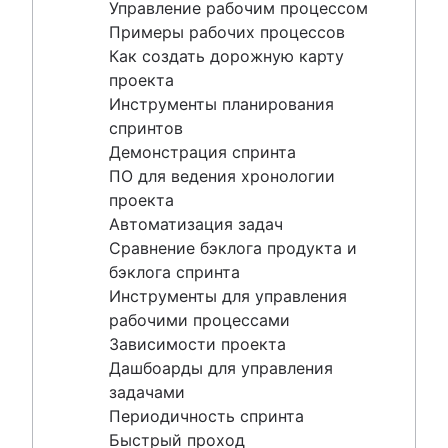
Периодичность спринта
Управление рабочим процессом
Быстрый проход
Примеры рабочих процессов
Оценки сложности по шкале Фибоначчи
Как создать дорожную карту
Управление продуктами и управление
проекта
проектами
Инструменты планирования
Управление сроками
спринтов
Навыки управления проектами
Демонстрация спринта
Управление рабочей нагрузкой
ПО для ведения хронологии
Бесплатное программное обеспечение для
проекта
управления проектами
Автоматизация задач
Процесс непрерывного совершенствования
Сравнение бэклога продукта и
Risk analysis
бэклога спринта
Project management AI agents
Инструменты для управления
What is a PMO?
рабочими процессами
Adaptive project management
Зависимости проекта
Дашбоарды для управления
задачами
управление продуктами
Периодичность спринта
Что такое управление продуктом?
Быстрый проход
Управление потоком ценности