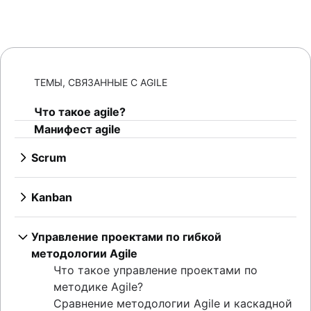
ТЕМЫ, СВЯЗАННЫЕ С AGILE
Что такое agile?
Манифест agile
Scrum
Что такое Scrum?
Спринты
Kanban
Планирование спринтов
Что такое Kanban?
Agile-собрания
Доски Kanban
Управление проектами по гибкой
Бэклоги продуктов
Лимиты незавершенной работы
методологии Agile
Обзоры итогов спринтов
Сравнение Kanban и Scrum
Что такое управление проектами по
Стендапы
Kanplan
методике Agile?
Scrum-мастер
Карточки Kanban
Сравнение методологии Agile и каскадной
Ретроспективы agile