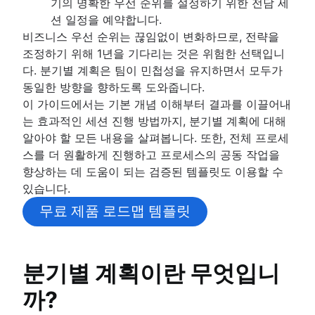
기의 명확한 우선 순위를 설정하기 위한 전담 세
프로젝트 계획
목표 유형
프로젝트 산출물
프로젝트 관리자
션 일정을 예약합니다.
목표 설정 이론
개요
전략적 계획
수용 기준
프로젝트 리더
비즈니스 우선 순위는 끊임없이 변화하므로, 전략을
OKR 예시
프로젝트 계획 개발
이해 관계자 매핑: 정의, 이점 및 예시
프로젝트 후원자
개요
조정하기 위해 1년을 기다리는 것은 위험한 선택입니
프로젝트 목표 예시
작업 계획
프로젝트 범위
프로젝트 소유자
예제
다. 분기별 계획은 팀이 민첩성을 유지하면서 모두가
비용 편익 분석
프로젝트 조정
세 가지 제약 조건
프로젝트 팀
연간 계획
동일한 방향을 향하도록 도와줍니다.
비즈니스 모델 캔버스
운영 계획
비즈니스 케이스
RACI 차트
분기별 계획
이 가이드에서는 기본 개념 이해부터 결과를 이끌어내
지각 매핑의 이해
KPI
개념 증명
팀 헌장
엔터프라이즈 계획
는 효과적인 세션 진행 방법까지, 분기별 계획에 대해
Goal management software
마케팅 계획
제안서 개요
구현 계획
작업 우선 순위를 정하는 방법
알아야 할 모든 내용을 살펴봅니다. 또한, 전체 프로세
프로젝트 포트폴리오 관리
프로젝트 헌장 및 프로젝트 포스터 비교
조직도
에코시스템 매핑
스를 더 원활하게 진행하고 프로세스의 공동 작업을
실현 가능성 조사
목표 정렬
향상하는 데 도움이 되는 검증된 템플릿도 이용할 수
Project calendar
이벤트 마케팅
있습니다.
브랜드 런칭
무료 제품 로드맵 템플릿
브랜드 새단장 방법: 핵심 요소 및 주요 단계
Business objectives
미션 선언문
분기별 계획이란 무엇입니
계획 프레임워크
까?
프레임워크
프로젝트 추정
SWOT 분석