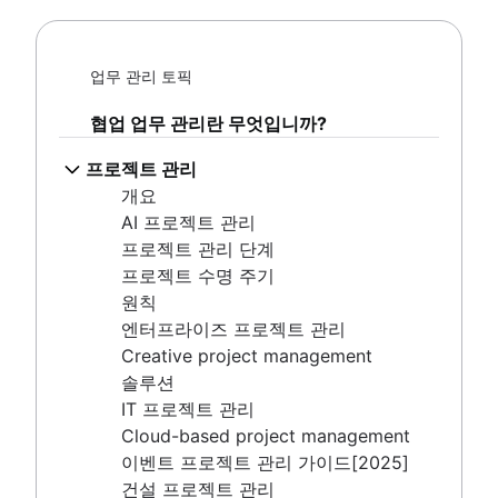
프로젝트 관리
팀 헌장
설명서 표준
개요
이해 관계자 이론
표준 운영 절차
AI 프로젝트 관리
커뮤니케이션 계획
프로세스 설명서
업무 관리 토픽
프로젝트 관리 단계
직원 참여 활동
팀을 위한 단일 정보 출처 만들기
프로젝트 수명 주기
직원 인정
협업 업무 관리란 무엇입니까?
문서 저장 및 추적
원칙
관리 스타일
제품 문서
엔터프라이즈 프로젝트 관리
프로젝트 관리
직장 생산성
소프트웨어 설계 문서
Creative project management
개요
원활하지 못한 커뮤니케이션 극복
작업 명세서
솔루션
AI 프로젝트 관리
기능적 조직 구조[정의, 이점 + 예시]
문서 관리 프로세스
IT 프로젝트 관리
프로젝트 관리 단계
개요
개요
Cloud-based project management
프로젝트 수명 주기
모델
엔터프라이즈 소셜 네트워크
이벤트 프로젝트 관리 가이드[2025]
원칙
공동 리더십
건설 프로젝트 관리
엔터프라이즈 프로젝트 관리
건설 프로젝트 관리 소프트웨어
Creative project management
프로젝트 진행률을 추적하는 방법
솔루션
IT 프로젝트 관리
Project initiation
Cloud-based project management
What is project initiation?
목표 설정
이벤트 프로젝트 관리 가이드[2025]
프로젝트 킥오프 회의
개요
건설 프로젝트 관리
역할 및 책임
프로젝트 목표