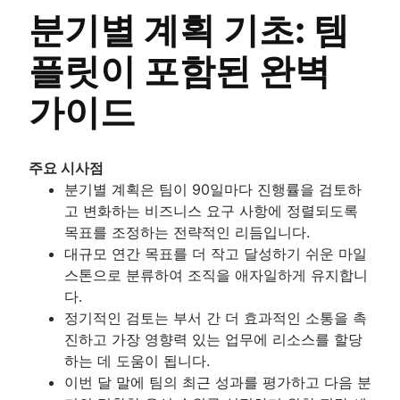
개요
기능적 조직 구조[정의, 이점 + 예시]
이해 관계자 이론
문서 관리 프로세스
표준 운영 절차
분기별 계획 기초: 템
AI 프로젝트 관리
개요
커뮤니케이션 계획
개요
프로세스 설명서
프로젝트 관리 단계
모델
직원 참여 활동
플릿이 포함된 완벽
엔터프라이즈 소셜 네트워크
팀을 위한 단일 정보 출처 만들기
프로젝트 수명 주기
공동 리더십
직원 인정
문서 저장 및 추적
원칙
관리 스타일
가이드
제품 문서
엔터프라이즈 프로젝트 관리
직장 생산성
소프트웨어 설계 문서
Creative project management
원활하지 못한 커뮤니케이션 극복
작업 명세서
솔루션
기능적 조직 구조[정의, 이점 + 예
문서 관리 프로세스
주요 시사점
IT 프로젝트 관리
시]
개요
분기별 계획은 팀이 90일마다 진행률을 검토하
Cloud-based project management
개요
엔터프라이즈 소셜 네트워크
고 변화하는 비즈니스 요구 사항에 정렬되도록
이벤트 프로젝트 관리 가이드[2025]
모델
목표를 조정하는 전략적인 리듬입니다.
건설 프로젝트 관리
공동 리더십
대규모 연간 목표를 더 작고 달성하기 쉬운 마일
건설 프로젝트 관리 소프트웨어
스톤으로 분류하여 조직을 애자일하게 유지합니
프로젝트 진행률을 추적하는 방법
다.
Project initiation
정기적인 검토는 부서 간 더 효과적인 소통을 촉
What is project initiation?
진하고 가장 영향력 있는 업무에 리소스를 할당
목표 설정
프로젝트 킥오프 회의
하는 데 도움이 됩니다.
개요
역할 및 책임
프로젝트 목표
이번 달 말에 팀의 최근 성과를 평가하고 다음 분
비전 및 미션 만들기
Project milestones
프로젝트 역할