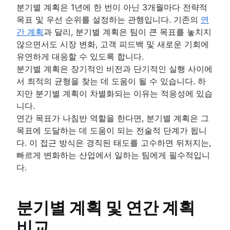
프로젝트 추정
분기별 계획은 1년에 한 번이 아닌 3개월마다 전략적
리소스 관리
PESTLE 분석
타임라인
목표 및 우선 순위를 설정하는 관행입니다. 기존의
연
비전 보드
개요
프로젝트 실행
마일스톤 차트
간 계획
과 달리, 분기별 계획은 팀이 큰 목표를 놓치지
근본 원인 분석
개요
중요 경로 방법
개요
않으면서도 시장 변화, 고객 피드백 및 새로운 기회에
시각적 프로젝트 관리
PDCA 주기
작업 수용량 계획
지연 시간이 프로젝트 관리에 미치는 영향
템플릿을 통해 올바른 작업을 더 빠르게 완료
유연하게 대응할 수 있도록 합니다.
아이젠하워 행렬
리소스 분류 구조
시각적 프로젝트 관리
리소스 계획
통합 마스터 일정이란 무엇입니까?
요
분기별 계획은 장기적인 비전과 단기적인 실행 사이에
BCG 행렬
리소스 일정 관리
온라인 화이트보드
프로젝트 예산
프로젝트 추적관리
반복 프로세스
서 최적의 균형을 찾는 데 도움이 될 수 있습니다. 하
자동화
프로젝트 거버넌스
추적
프로젝트 설계
범위 크리프
프로세스 매핑
지만 분기별 계획이 차별화되는 이유는 적응성에 있습
프로젝트 조달 계획
디자인 스프린트
자동화를 사용하여 Confluence 전반의 워크
시간 관리
RACI 차트
프로세스 순서도
니다.
엔터프라이즈 리소스 관리
공감 맵
강화
의사 결정 프로세스
프로세스 설명서
시간 관리
연간 목표가 나침반 역할을 한다면, 분기별 계획은 그
위험 관리
프로젝트 비용 관리
화이트보드 전략
비즈니스 프로세스 자동화
여러 프로젝트 관리
컨텍스트 전환
시간 관리 도구
목표에 도달하는 데 도움이 되는 전술적 단계가 됩니
마인드 매핑
프로세스 자동화
프로젝트 위험 관리
프로젝트 모니터링
스윔레인 다이어그램
PERT 차트
다. 이 접근 방식은 경직된 태도를 고수하면 뒤처지는,
마인드맵 예시
작업을 자동화하는 방법
위험 완화
순서도
대시보드 보고
빠르게 변화하는 산업에서 일하는 팀에게 필수적입니
프로젝트 종료
콘셉트 매핑
AI 작업 관리
위험 관리
승인 프로세스 최적화
리드 타임
다.
버블 맵
위험 기록부
Project post-mortem
아키텍처 다이어그램: 정의, 유형 및 모범 사례
시간 추적
벤 다이어그램
위험 행렬
Lessons learned
스키마 다이어그램
비용 성과 지수
프로젝트 공동 작업
의사 결정 트리
엔터프라이즈 위험 관리
구현 후 검토
Context diagram
프로젝트 병목 상태
개요
분기별 계획 및 연간 계획
어피니티 다이어그램
Confluence 데이터베이스로 할 수 있는지 몰
8D 문제 해결
AWS 다이어그램
협업 중심의 문화
지식 공유
비즈니스 프로세스 리엔지니어링
7가지 멋진 기능
종합적 품질 관리
비교
UML 다이어그램
개요
개요