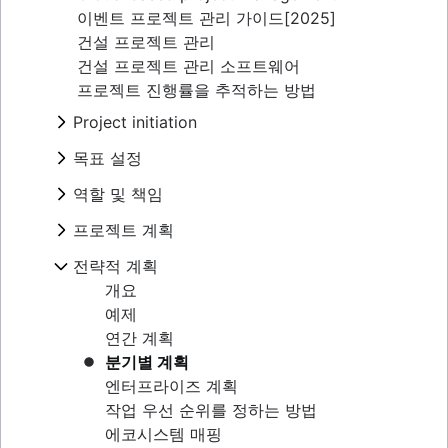
이벤트 프로젝트 관리 가이드[2025]
건설 프로젝트 관리
건설 프로젝트 관리 소프트웨어
프로젝트 진행률을 추적하는 방법
Project initiation
What is project initiation?
목표 설정
프로젝트 킥오프 회의
개요
역할 및 책임
프로젝트 목표
비전 및 미션 만들기
Project milestones
프로젝트 역할
프로젝트 계획
목표 유형
프로젝트 산출물
프로젝트 관리자
목표 설정 이론
개요
전략적 계획
수용 기준
프로젝트 리더
OKR 예시
프로젝트 계획 개발
이해 관계자 매핑: 정의, 이점 및 예시
프로젝트 후원자
개요
프로젝트 목표 예시
작업 계획
프로젝트 범위
프로젝트 소유자
예제
비용 편익 분석
프로젝트 조정
세 가지 제약 조건
프로젝트 팀
연간 계획
비즈니스 모델 캔버스
운영 계획
비즈니스 케이스
RACI 차트
분기별 계획
지각 매핑의 이해
KPI
개념 증명
팀 헌장
엔터프라이즈 계획
Goal management software
마케팅 계획
제안서 개요
구현 계획
작업 우선 순위를 정하는 방법
프로젝트 포트폴리오 관리
프로젝트 헌장 및 프로젝트 포스터 비교
조직도
에코시스템 매핑
실현 가능성 조사