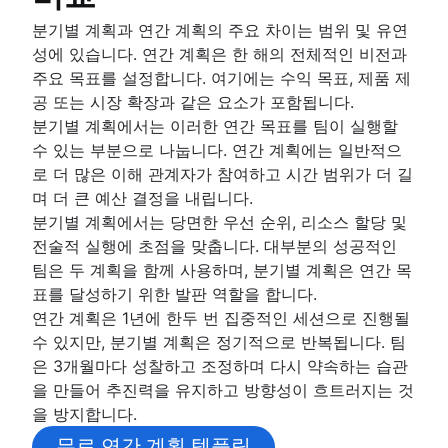
Confluence 데이터베이스로 콘텐츠 관리 단
교차 기능 팀
SIPOC 다이어그램
협업 중심의 커뮤니케이션
개요
분기별 계획과 연간 계획의 주요 차이는 범위 및 유연
Project closure
개요
작업 분류 구조
브레인스토밍 모범 사례
팀 협업
더 나은 지식 공유를 위해 페이지에 동영상을 게
성에 있습니다. 연간 계획은 한 해의 전체적인 비전과
프로젝트 종료란 무엇입니까?
교차 기능 협업
스파게티 다이어그램
고급 사용자가 제공하는 내부적인 협업 팁
개요
요
주요 목표를 설정합니다. 여기에는 수익 목표, 제품 제
효과적인 팀 회의
승인 프로세스
데이터 흐름 다이어그램(DFD): 정의 및 주요 
공동 작업을 통한 콘텐츠 만들기
브레인스토밍 기법
알림 관리 및 경고 관리
공 또는 시장 확장과 같은 요소가 포함됩니다.
팀 및 이해 관계자 커뮤니케이션
개요
요소
팀 관리 및 리더십
명목 집단 기법
브레인스토밍 세션
중앙 집중식 기술 자료
분기별 계획에서는 이러한 연간 목표를 팀이 실행할
협업 중심의 회의
엔터티 관계 다이어그램
자체 관리
Confluence 화이트보드를 사용한 브레인스토
개요
지식 공유 문화
수 있는 부분으로 나눕니다. 연간 계획에는 일반적으
회의를 줄이는 방법
팀 프로젝트 관리
공 예정)
개요
로 더 많은 이해 관계자가 참여하고 시간 범위가 더 길
설명서
미팅 메모 및 안건
프로젝트 회고
며 더 큰 예산 결정을 내립니다.
개요
미팅 케이던스
프로젝트 설명서
분기별 계획에서는 당면한 우선 순위, 리소스 할당 및
설명서의 중요성
미팅 회고
팀 헌장
전술적 실행에 초점을 맞춥니다. 대부분의 성공적인
설명서 표준
이해 관계자 이론
팀은 두 계획을 함께 사용하며, 분기별 계획은 연간 목
표준 운영 절차
커뮤니케이션 계획
표를 달성하기 위한 발판 역할을 합니다.
프로세스 설명서
직원 참여 활동
연간 계획은 1년에 한두 번 집중적인 세션으로 진행될
팀을 위한 단일 정보 출처 만들기
직원 인정
수 있지만, 분기별 계획은 정기적으로 반복됩니다. 팀
문서 저장 및 추적
관리 스타일
은 3개월마다 성찰하고 조정하며 다시 약속하는 습관
제품 문서
직장 생산성
을 만들어 추진력을 유지하고 방향성이 흐트러지는 것
소프트웨어 설계 문서
원활하지 못한 커뮤니케이션 극복
을 방지합니다.
작업 명세서
기능적 조직 구조[정의, 이점 + 예시]
문서 관리 프로세스
무료 연간 계획 템플릿