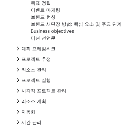
목표 정렬
Project calendar
이벤트 마케팅
브랜드 런칭
브랜드 새단장 방법: 핵심 요소 및 주요 단계
Business objectives
미션 선언문
계획 프레임워크
프레임워크
프로젝트 추정
SWOT 분석
프로젝트 추정
리소스 관리
PESTLE 분석
타임라인
비전 보드
개요
프로젝트 실행
마일스톤 차트
근본 원인 분석
개요
중요 경로 방법
개요
시각적 프로젝트 관리
PDCA 주기
작업 수용량 계획
지연 시간이 프로젝트 관리에 미치는 영향
템플릿을 통해 올바른 작업을 더 빠르게 완료
아이젠하워 행렬
리소스 분류 구조
시각적 프로젝트 관리
리소스 계획
통합 마스터 일정이란 무엇입니까?
하세요
BCG 행렬
리소스 일정 관리
온라인 화이트보드
프로젝트 예산
프로젝트 추적관리
반복 프로세스
자동화
프로젝트 거버넌스
추적
프로젝트 설계
범위 크리프
프로세스 매핑
프로젝트 조달 계획
디자인 스프린트
자동화를 사용하여 Confluence 전반의 워크
시간 관리
RACI 차트
프로세스 순서도
엔터프라이즈 리소스 관리
공감 맵
플로 강화
의사 결정 프로세스
프로세스 설명서
시간 관리