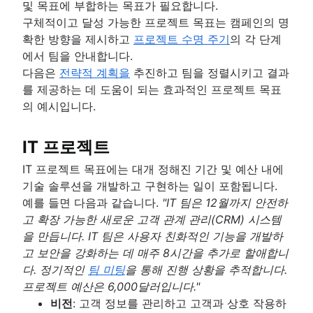
및 목표에 부합하는 목표가 필요합니다.
Goal management software
제안서 개요
구체적이고 달성 가능한 프로젝트 목표는 캠페인의 명
역할 및 책임
프로젝트 헌장 및 프로젝트 포스터 비교
확한 방향을 제시하고
프로젝트 수명 주기
의 각 단계
프로젝트 역할
에서 팀을 안내합니다.
프로젝트 계획
프로젝트 관리자
다음은
전략적 계획을
추진하고 팀을 정렬시키고 결과
개요
전략적 계획
프로젝트 리더
를 제공하는 데 도움이 되는 효과적인 프로젝트 목표
프로젝트 계획 개발
프로젝트 후원자
개요
의 예시입니다.
계획 프레임워크
작업 계획
프로젝트 소유자
예제
프로젝트 조정
프레임워크
프로젝트 추정
프로젝트 팀
연간 계획
운영 계획
SWOT 분석
IT 프로젝트
RACI 차트
분기별 계획
프로젝트 추정
리소스 관리
KPI
PESTLE 분석
팀 헌장
엔터프라이즈 계획
타임라인
IT 프로젝트 목표에는 대개 정해진 기간 및 예산 내에
마케팅 계획
비전 보드
개요
프로젝트 실행
구현 계획
작업 우선 순위를 정하는 방법
마일스톤 차트
기술 솔루션을 개발하고 구현하는 일이 포함됩니다.
프로젝트 포트폴리오 관리
근본 원인 분석
개요
조직도
에코시스템 매핑
중요 경로 방법
개요
예를 들면 다음과 같습니다.
"IT 팀은 12월까지 안전하
시각적 프로젝트 관리
실현 가능성 조사
PDCA 주기
작업 수용량 계획
목표 정렬
지연 시간이 프로젝트 관리에 미치는 영향
템플릿을 통해 올바른 작업을 더 빠르게 완료
고 확장 가능한 새로운 고객 관계 관리(CRM) 시스템
Project calendar
아이젠하워 행렬
리소스 분류 구조
시각적 프로젝트 관리
리소스 계획
이벤트 마케팅
통합 마스터 일정이란 무엇입니까?
요
을 만듭니다. IT 팀은 사용자 친화적인 기능을 개발하
BCG 행렬
리소스 일정 관리
온라인 화이트보드
브랜드 런칭
프로젝트 예산
프로젝트 추적관리
반복 프로세스
고 보안을 강화하는 데 매주 8시간을 추가로 할애합니
자동화
프로젝트 거버넌스
추적
프로젝트 설계
브랜드 새단장 방법: 핵심 요소 및 주요 단계
범위 크리프
프로세스 매핑
다. 정기적인
팀 미팅
을 통해 진행 상황을 추적합니다.
프로젝트 조달 계획
디자인 스프린트
자동화를 사용하여 Confluence 전반의 워크
시간 관리
Business objectives
RACI 차트
프로세스 순서도
프로젝트 예산은 6,000달러입니다."
엔터프라이즈 리소스 관리
공감 맵
강화
미션 선언문
의사 결정 프로세스
프로세스 설명서
시간 관리
비전
: 고객 정보를 관리하고 고객과 상호 작용하
위험 관리
프로젝트 비용 관리
화이트보드 전략
비즈니스 프로세스 자동화