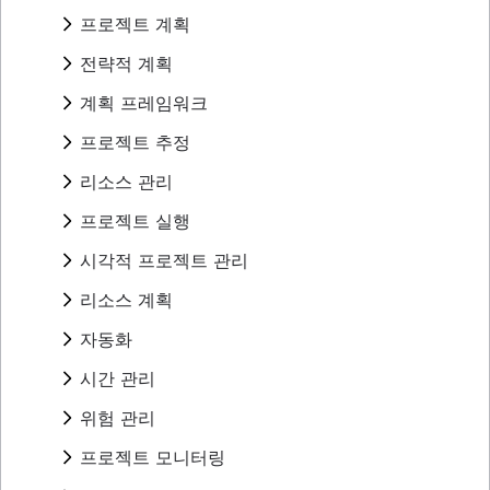
프로젝트 역할
프로젝트 계획
프로젝트 관리자
개요
전략적 계획
프로젝트 리더
프로젝트 계획 개발
프로젝트 후원자
개요
계획 프레임워크
작업 계획
프로젝트 소유자
예제
프로젝트 조정
프레임워크
프로젝트 추정
프로젝트 팀
연간 계획
운영 계획
SWOT 분석
RACI 차트
분기별 계획
프로젝트 추정
리소스 관리
KPI
PESTLE 분석
팀 헌장
엔터프라이즈 계획
타임라인
마케팅 계획
비전 보드
개요
프로젝트 실행
구현 계획
작업 우선 순위를 정하는 방법
마일스톤 차트
프로젝트 포트폴리오 관리
근본 원인 분석
개요
조직도
에코시스템 매핑
중요 경로 방법
개요
시각적 프로젝트 관리
실현 가능성 조사
PDCA 주기
작업 수용량 계획
목표 정렬
지연 시간이 프로젝트 관리에 미치는 영향
템플릿을 통해 올바른 작업을 더 빠르게 완료
Project calendar
아이젠하워 행렬
리소스 분류 구조
시각적 프로젝트 관리
리소스 계획
이벤트 마케팅
통합 마스터 일정이란 무엇입니까?
하세요
BCG 행렬
리소스 일정 관리
온라인 화이트보드
브랜드 런칭
프로젝트 예산
프로젝트 추적관리
반복 프로세스
자동화
프로젝트 거버넌스
추적
프로젝트 설계
브랜드 새단장 방법: 핵심 요소 및 주요 단계
범위 크리프
프로세스 매핑
프로젝트 조달 계획
디자인 스프린트
자동화를 사용하여 Confluence 전반의 워크
시간 관리
Business objectives
RACI 차트
프로세스 순서도
엔터프라이즈 리소스 관리
공감 맵
플로 강화
미션 선언문
의사 결정 프로세스
프로세스 설명서
시간 관리
위험 관리
프로젝트 비용 관리
화이트보드 전략
비즈니스 프로세스 자동화
여러 프로젝트 관리
컨텍스트 전환
시간 관리 도구
마인드 매핑
프로세스 자동화
프로젝트 위험 관리
프로젝트 모니터링
스윔레인 다이어그램
PERT 차트
마인드맵 예시
작업을 자동화하는 방법
위험 완화
순서도
대시보드 보고