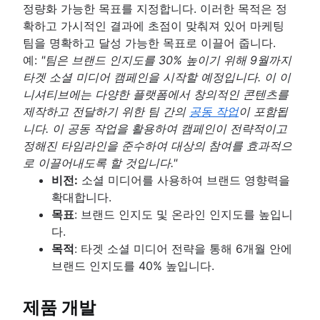
설명서 표준
정량화 가능한 목표를 지정합니다. 이러한 목적은 정
이해 관계자 이론
표준 운영 절차
확하고 가시적인 결과에 초점이 맞춰져 있어 마케팅
커뮤니케이션 계획
프로세스 설명서
팀을 명확하고 달성 가능한 목표로 이끌어 줍니다.
직원 참여 활동
팀을 위한 단일 정보 출처 만들기
예:
"팀은 브랜드 인지도를 30% 높이기 위해 9월까지
직원 인정
문서 저장 및 추적
타겟 소셜 미디어 캠페인을 시작할 예정입니다. 이 이
관리 스타일
제품 문서
니셔티브에는 다양한 플랫폼에서 창의적인 콘텐츠를
직장 생산성
소프트웨어 설계 문서
제작하고 전달하기 위한 팀 간의
공동 작업
이 포함됩
원활하지 못한 커뮤니케이션 극복
작업 명세서
니다. 이 공동 작업을 활용하여 캠페인이 전략적이고
기능적 조직 구조[정의, 이점 + 예시]
문서 관리 프로세스
정해진 타임라인을 준수하여 대상의 참여를 효과적으
개요
개요
로 이끌어내도록 할 것입니다."
모델
엔터프라이즈 소셜 네트워크
비전:
소셜 미디어를 사용하여 브랜드 영향력을
공동 리더십
확대합니다.
목표
: 브랜드 인지도 및 온라인 인지도를 높입니
다.
목적
: 타겟 소셜 미디어 전략을 통해 6개월 안에
브랜드 인지도를 40% 높입니다.
제품 개발