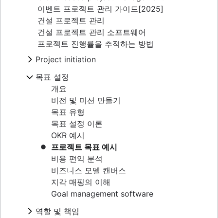
이벤트 프로젝트 관리 가이드[2025]
건설 프로젝트 관리
건설 프로젝트 관리 소프트웨어
프로젝트 진행률을 추적하는 방법
Project initiation
What is project initiation?
목표 설정
프로젝트 킥오프 회의
개요
프로젝트 목표
비전 및 미션 만들기
Project milestones
목표 유형
프로젝트 산출물
목표 설정 이론
수용 기준
OKR 예시
이해 관계자 매핑: 정의, 이점 및 예시
프로젝트 목표 예시
프로젝트 범위
비용 편익 분석
세 가지 제약 조건
비즈니스 모델 캔버스
비즈니스 케이스
지각 매핑의 이해
개념 증명
Goal management software
제안서 개요
역할 및 책임
프로젝트 헌장 및 프로젝트 포스터 비교