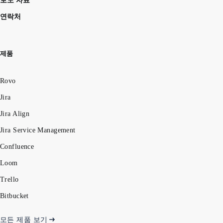
보도 자료
연락처
제품
Rovo
Jira
Jira Align
Jira Service Management
Confluence
Loom
Trello
Bitbucket
모든 제품 보기