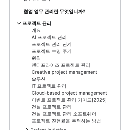
프로젝트 관리 단계
직원 참여 활동
팀을 위한 단일 정보 출처 만들기
프로젝트 수명 주기
직원 인정
협업 업무 관리란 무엇입니까?
문서 저장 및 추적
원칙
관리 스타일
제품 문서
엔터프라이즈 프로젝트 관리
프로젝트 관리
직장 생산성
소프트웨어 설계 문서
Creative project management
개요
원활하지 못한 커뮤니케이션 극복
작업 명세서
솔루션
AI 프로젝트 관리
기능적 조직 구조[정의, 이점 + 예시]
문서 관리 프로세스
IT 프로젝트 관리
프로젝트 관리 단계
개요
개요
Cloud-based project management
프로젝트 수명 주기
모델
엔터프라이즈 소셜 네트워크
이벤트 프로젝트 관리 가이드[2025]
원칙
공동 리더십
건설 프로젝트 관리
엔터프라이즈 프로젝트 관리
건설 프로젝트 관리 소프트웨어
Creative project management
프로젝트 진행률을 추적하는 방법
솔루션
IT 프로젝트 관리
Project initiation
Cloud-based project management
What is project initiation?
목표 설정
이벤트 프로젝트 관리 가이드[2025]
프로젝트 킥오프 회의
개요
건설 프로젝트 관리
프로젝트 목표
비전 및 미션 만들기
건설 프로젝트 관리 소프트웨어
Project milestones
목표 유형
프로젝트 진행률을 추적하는 방법
프로젝트 산출물
목표 설정 이론
수용 기준