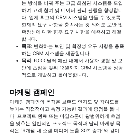
여러 프로젝트 관리
컨텍스트 전환
시간 관리 도구
는 방식을 바꿔 주는 고급 최첨단 시스템을 도입
마인드 매핑
프로세스 자동화
프로젝트 위험 관리
프로젝트 모니터링
스윔레인 다이어그램
PERT 차트
하여 고객 참여 및 데이터 관리 관행을 향상합니
마인드맵 예시
작업을 자동화하는 방법
위험 완화
순서도
대시보드 보고
다. 업계 최고의 CRM 시스템을 만들 수 있도록
프로젝트 종료
콘셉트 매핑
AI 작업 관리
위험 관리
승인 프로세스 최적화
리드 타임
현재의 요구 사항을 충족하는 것 외에도 보안 및
버블 맵
위험 기록부
Project post-mortem
아키텍처 다이어그램: 정의, 유형 및 모범 사례
시간 추적
확장성에 대한 향후 요구 사항을 예측하고 해결
벤 다이어그램
위험 행렬
Lessons learned
스키마 다이어그램
비용 성과 지수
프로젝트 공동 작업
합니다.
의사 결정 트리
엔터프라이즈 위험 관리
구현 후 검토
Context diagram
프로젝트 병목 상태
개요
목표
: 변화하는 보안 및 확장성 요구 사항을 충족
어피니티 다이어그램
Confluence 데이터베이스로 할 수 있는지 몰
8D 문제 해결
AWS 다이어그램
하는 CRM 시스템을 제공합니다.
협업 중심의 문화
지식 공유
비즈니스 프로세스 리엔지니어링
7가지 멋진 기능
종합적 품질 관리
UML 다이어그램
목적
: 6,000달러 예산 내에서 사용자 경험 및 보
개요
개요
Confluence 데이터베이스로 콘텐츠 관리 단
교차 기능 팀
SIPOC 다이어그램
안에 초점을 맞춰 12월까지 CRM 시스템을 성공
협업 중심의 커뮤니케이션
개요
Project closure
개요
작업 분류 구조
적으로 개발하고 롤아웃합니다.
브레인스토밍 모범 사례
팀 협업
더 나은 지식 공유를 위해 페이지에 동영상을 게
프로젝트 종료란 무엇입니까?
교차 기능 협업
스파게티 다이어그램
고급 사용자가 제공하는 내부적인 협업 팁
개요
요
효과적인 팀 회의
승인 프로세스
데이터 흐름 다이어그램(DFD): 정의 및 주요 
공동 작업을 통한 콘텐츠 만들기
브레인스토밍 기법
알림 관리 및 경고 관리
마케팅 캠페인
팀 및 이해 관계자 커뮤니케이션
개요
요소
팀 관리 및 리더십
명목 집단 기법
브레인스토밍 세션
중앙 집중식 기술 자료
협업 중심의 회의
마케팅 캠페인의 목적은 브랜드 인지도 및 참여도를
엔터티 관계 다이어그램
자체 관리
Confluence 화이트보드를 사용한 브레인스토
개요
지식 공유 문화
회의를 줄이는 방법
높이는 직접적이고 측정 가능한 결과에 중점을 둡니
팀 프로젝트 관리
공 예정)
개요
설명서
미팅 메모 및 안건
다. 프로젝트 완료 또는 마일스톤에 광범위하게 초점
프로젝트 회고
개요
미팅 케이던스
을 맞추는 일반적인 프로젝트 목적과 달리 마케팅 목
프로젝트 설명서
설명서의 중요성
미팅 회고
적은 “6개월 내 소셜 미디어 노출 30% 증가”와 같이
팀 헌장