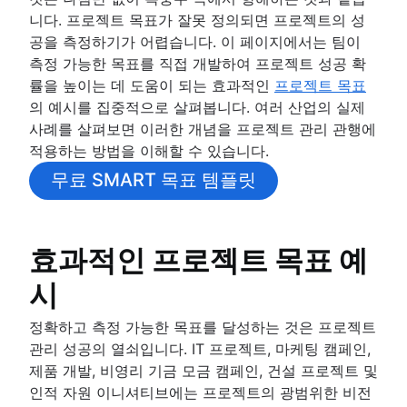
솔루션
기능적 조직 구조[정의, 이점 + 예
문서 관리 프로세스
니다. 프로젝트 목표가 잘못 정의되면 프로젝트의 성
IT 프로젝트 관리
시]
개요
공을 측정하기가 어렵습니다. 이 페이지에서는 팀이
Cloud-based project management
개요
엔터프라이즈 소셜 네트워크
측정 가능한 목표를 직접 개발하여 프로젝트 성공 확
이벤트 프로젝트 관리 가이드[2025]
모델
률을 높이는 데 도움이 되는 효과적인
프로젝트 목표
건설 프로젝트 관리
공동 리더십
의 예시를 집중적으로 살펴봅니다. 여러 산업의 실제
건설 프로젝트 관리 소프트웨어
사례를 살펴보면 이러한 개념을 프로젝트 관리 관행에
프로젝트 진행률을 추적하는 방법
적용하는 방법을 이해할 수 있습니다.
Project initiation
무료 SMART 목표 템플릿
What is project initiation?
목표 설정
프로젝트 킥오프 회의
개요
프로젝트 목표
비전 및 미션 만들기
효과적인 프로젝트 목표 예
Project milestones
목표 유형
프로젝트 산출물
목표 설정 이론
시
수용 기준
OKR 예시
이해 관계자 매핑: 정의, 이점 및 예시
정확하고 측정 가능한 목표를 달성하는 것은 프로젝트
프로젝트 목표 예시
프로젝트 범위
관리 성공의 열쇠입니다. IT 프로젝트, 마케팅 캠페인,
비용 편익 분석
세 가지 제약 조건
제품 개발, 비영리 기금 모금 캠페인, 건설 프로젝트 및
비즈니스 모델 캔버스
비즈니스 케이스
인적 자원 이니셔티브에는 프로젝트의 광범위한 비전
지각 매핑의 이해
개념 증명