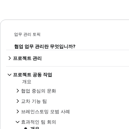
업무 관리 토픽
협업 업무 관리란 무엇입니까?
프로젝트 관리
개요
AI 프로젝트 관리
프로젝트 공동 작업
프로젝트 관리 단계
개요
프로젝트 수명 주기
협업 중심의 문화
원칙
개요
엔터프라이즈 프로젝트 관리
교차 기능 팀
협업 중심의 커뮤니케이션
Creative project management
개요
브레인스토밍 모범 사례
팀 협업
솔루션
교차 기능 협업
고급 사용자가 제공하는 내부적인 협업 팁
개요
IT 프로젝트 관리
효과적인 팀 회의
승인 프로세스
공동 작업을 통한 콘텐츠 만들기
브레인스토밍 기법
Cloud-based project management
팀 및 이해 관계자 커뮤니케이션
개요