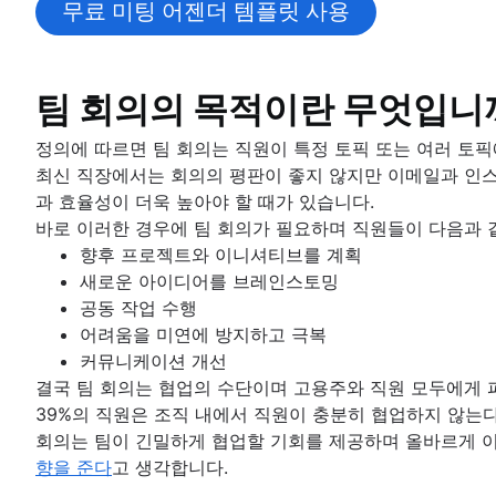
비전 및 미션 만들기
무료 미팅 어젠더 템플릿 사용
지식 공유
Project milestones
프로젝트 역할
프로젝트 회고
프로젝트 계획
목표 유형
개요
프로젝트 산출물
프로젝트 관리자
프로젝트 설명서
목표 설정 이론
개요
개요
전략적 계획
수용 기준
프로젝트 리더
Project closure
팀 헌장
OKR 예시
프로젝트 계획 개발
더 나은 지식 공유를 위해 페이지에 동영상을 게
이해 관계자 매핑: 정의, 이점 및 예시
프로젝트 후원자
개요
팀 회의의 목적이란 무엇입니
프로젝트 종료란 무엇입니까?
이해 관계자 이론
계획 프레임워크
프로젝트 목표 예시
작업 계획
알림 관리 및 경고 관리
프로젝트 범위
프로젝트 소유자
예제
커뮤니케이션 계획
비용 편익 분석
프로젝트 조정
프레임워크
중앙 집중식 기술 자료
프로젝트 추정
세 가지 제약 조건
프로젝트 팀
연간 계획
정의에 따르면 팀 회의는 직원이 특정 토픽 또는 여러 토픽
직원 참여 활동
비즈니스 모델 캔버스
운영 계획
SWOT 분석
지식 공유 문화
비즈니스 케이스
RACI 차트
분기별 계획
프로젝트 추정
최신 직장에서는 회의의 평판이 좋지 않지만 이메일과 인스
직원 인정
리소스 관리
지각 매핑의 이해
KPI
PESTLE 분석
개념 증명
팀 헌장
엔터프라이즈 계획
타임라인
과 효율성이 더욱 높아야 할 때가 있습니다.
설명서
관리 스타일
Goal management software
마케팅 계획
비전 보드
개요
프로젝트 실행
제안서 개요
구현 계획
작업 우선 순위를 정하는 방법
마일스톤 차트
바로 이러한 경우에 팀 회의가 필요하며 직원들이 다음과 
개요
직장 생산성
프로젝트 포트폴리오 관리
근본 원인 분석
개요
프로젝트 헌장 및 프로젝트 포스터 비교
조직도
에코시스템 매핑
중요 경로 방법
개요
향후 프로젝트와 이니셔티브를 계획
설명서의 중요성
원활하지 못한 커뮤니케이션 극복
시각적 프로젝트 관리
실현 가능성 조사
PDCA 주기
작업 수용량 계획
목표 정렬
지연 시간이 프로젝트 관리에 미치는 영향
템플릿을 통해 올바른 작업을 더 빠르게 완료
새로운 아이디어를 브레인스토밍
설명서 표준
기능적 조직 구조[정의, 이점 + 예시]
Project calendar
아이젠하워 행렬
리소스 분류 구조
시각적 프로젝트 관리
리소스 계획
이벤트 마케팅
통합 마스터 일정이란 무엇입니까?
프로젝트 추적관리
공동 작업 수행
표준 운영 절차
개요
BCG 행렬
리소스 일정 관리
온라인 화이트보드
브랜드 런칭
프로젝트 예산
범위 크리프
반복 프로세스
어려움을 미연에 방지하고 극복
프로세스 설명서
모델
자동화
프로젝트 거버넌스
추적
프로젝트 설계
브랜드 새단장 방법: 핵심 요소 및 주요 단계
RACI 차트
프로세스 매핑
커뮤니케이션 개선
팀을 위한 단일 정보 출처 만들기
공동 리더십
프로젝트 조달 계획
디자인 스프린트
자동화를 사용하여 Confluence 전반의 워크
시간 관리
Business objectives
의사 결정 프로세스
프로세스 순서도
결국 팀 회의는 협업의 수단이며 고용주와 직원 모두에게 
문서 저장 및 추적
엔터프라이즈 리소스 관리
공감 맵
비즈니스 프로세스 자동화
미션 선언문
여러 프로젝트 관리
프로세스 설명서
시간 관리
39%의 직원은 조직 내에서 직원이 충분히 협업하지 않는
제품 문서
위험 관리
프로젝트 비용 관리
화이트보드 전략
프로세스 자동화
컨텍스트 전환
시간 관리 도구
회의는 팀이 긴밀하게 협업할 기회를 제공하며 올바르게 이
소프트웨어 설계 문서
마인드 매핑
작업을 자동화하는 방법
프로젝트 위험 관리
프로젝트 모니터링
스윔레인 다이어그램
PERT 차트
향을 준다
고 생각합니다.
작업 명세서
마인드맵 예시
AI 작업 관리
위험 완화
순서도
대시보드 보고