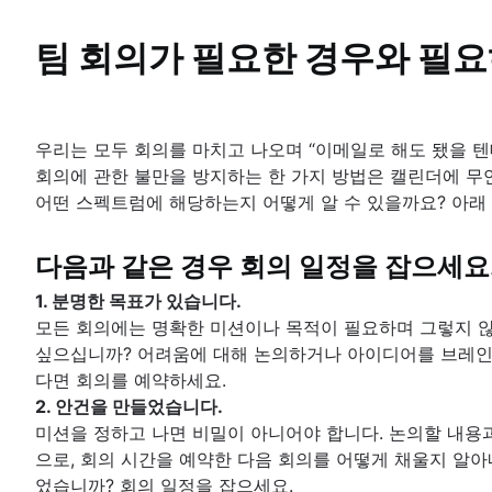
문서 관리 프로세스
프로젝트 종료
콘셉트 매핑
위험 관리
승인 프로세스 최적화
리드 타임
개요
버블 맵
위험 기록부
Project post-mortem
팀 회의가 필요한 경우와 필요
아키텍처 다이어그램: 정의, 유형 및 모범 사례
시간 추적
엔터프라이즈 소셜 네트워크
벤 다이어그램
위험 행렬
Lessons learned
스키마 다이어그램
비용 성과 지수
의사 결정 트리
엔터프라이즈 위험 관리
구현 후 검토
Context diagram
프로젝트 병목 상태
어피니티 다이어그램
Confluence 데이터베이스로 할 수 있는지 몰
8D 문제 해결
AWS 다이어그램
비즈니스 프로세스 리엔지니어링
Confluence 데이터베이스로 콘텐츠 관리 단
종합적 품질 관리
우리는 모두 회의를 마치고 나오며 “이메일로 해도 됐을 텐
UML 다이어그램
회의에 관한 불만을 방지하는 한 가지 방법은 캘린더에 무
SIPOC 다이어그램
어떤 스펙트럼에 해당하는지 어떻게 알 수 있을까요? 아래
작업 분류 구조
스파게티 다이어그램
데이터 흐름 다이어그램(DFD): 정의 및 주요 
다음과 같은 경우 회의 일정을 잡으세요
엔터티 관계 다이어그램
1. 분명한 목표가 있습니다.
모든 회의에는 명확한 미션이나 목적이 필요하며 그렇지 않
싶으십니까? 어려움에 대해 논의하거나 아이디어를 브레인스
다면 회의를 예약하세요.
2. 안건을 만들었습니다.
미션을 정하고 나면 비밀이 아니어야 합니다. 논의할 내용
으로, 회의 시간을 예약한 다음 회의를 어떻게 채울지 알아
었습니까? 회의 일정을 잡으세요.