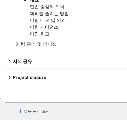
명목 집단 기법
브레인스토밍 세션
이벤트 프로젝트 관리 가이드[2025]
협업 중심의 회의
자체 관리
Confluence 화이트보드를 사용한 브레인스토밍
건설 프로젝트 관리
회의를 줄이는 방법
팀 프로젝트 관리
건설 프로젝트 관리 소프트웨어
미팅 메모 및 안건
프로젝트 진행률을 추적하는 방법
미팅 케이던스
미팅 회고
Project initiation
What is project initiation?
팀 관리 및 리더십
목표 설정
프로젝트 킥오프 회의
개요
개요
역할 및 책임
프로젝트 목표
개요
비전 및 미션 만들기
지식 공유
Project milestones
프로젝트 역할
프로젝트 회고
프로젝트 계획
목표 유형
개요
프로젝트 산출물
프로젝트 관리자
프로젝트 설명서
목표 설정 이론
개요
개요
전략적 계획
수용 기준
프로젝트 리더
Project closure
팀 헌장
OKR 예시
프로젝트 계획 개발
더 나은 지식 공유를 위해 페이지에 동영상을 게시
이해 관계자 매핑: 정의, 이점 및 예시
프로젝트 후원자
개요
프로젝트 종료란 무엇입니까?
이해 관계자 이론
계획 프레임워크
프로젝트 목표 예시
작업 계획
알림 관리 및 경고 관리
프로젝트 범위
프로젝트 소유자
예제
커뮤니케이션 계획
비용 편익 분석
프로젝트 조정
프레임워크
중앙 집중식 기술 자료
프로젝트 추정
세 가지 제약 조건
프로젝트 팀
연간 계획
직원 참여 활동
비즈니스 모델 캔버스
운영 계획
SWOT 분석
지식 공유 문화
비즈니스 케이스
RACI 차트
분기별 계획
프로젝트 추정
직원 인정
리소스 관리
지각 매핑의 이해
KPI
PESTLE 분석
개념 증명
팀 헌장
엔터프라이즈 계획
타임라인
설명서
업무 관리 토픽
관리 스타일
Goal management software
마케팅 계획
비전 보드
개요
프로젝트 실행
제안서 개요
구현 계획
작업 우선 순위를 정하는 방법
마일스톤 차트
개요
직장 생산성
프로젝트 포트폴리오 관리
근본 원인 분석
개요
협업 업무 관리란 무엇입니까?
프로젝트 헌장 및 프로젝트 포스터 비교
조직도
에코시스템 매핑
중요 경로 방법
개요
설명서의 중요성
원활하지 못한 커뮤니케이션 극복
시각적 프로젝트 관리
실현 가능성 조사
PDCA 주기
작업 수용량 계획