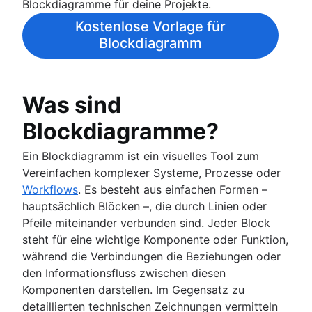
Blockdiagramme für deine Projekte.
sind
UML-Diagramme
Vereinfachtes Content-Management mit
Kostenlose Vorlage für
SIPOC-Diagramm
Confluence-Datenbanken
Blockdiagramm
Projektstrukturplan
Spaghetti-Diagramm
Datenflussdiagramme (DFD): Definition und
Was sind
wichtigste Komponenten
Entity-Relationship-Diagramm
Blockdiagramme?
Ein Blockdiagramm ist ein visuelles Tool zum
Vereinfachen komplexer Systeme, Prozesse oder
Workflows
. Es besteht aus einfachen Formen –
hauptsächlich Blöcken –, die durch Linien oder
Pfeile miteinander verbunden sind. Jeder Block
steht für eine wichtige Komponente oder Funktion,
während die Verbindungen die Beziehungen oder
den Informationsfluss zwischen diesen
Komponenten darstellen. Im Gegensatz zu
detaillierten technischen Zeichnungen vermitteln